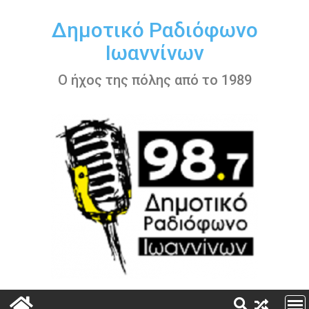
Περάστε
στο
Δημοτικό Ραδιόφωνο
περιεχόμενο
Ιωαννίνων
Ο ήχος της πόλης από το 1989