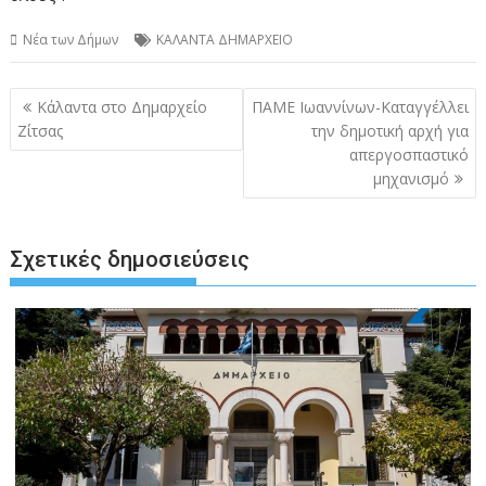
Νέα των Δήμων
ΚΑΛΑΝΤΑ ΔΗΜΑΡΧΕΙΟ
Πλοήγηση
Κάλαντα στο Δημαρχείο
ΠΑΜΕ Ιωαννίνων-Καταγγέλλει
άρθρων
Ζίτσας
την δημοτική αρχή για
απεργοσπαστικό
μηχανισμό
Σχετικές δημοσιεύσεις