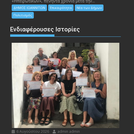
«Ηπειρωτικών», πενήντα χρόνια μετά την...
ΔΗΜΟΣ ΙΩΑΝΝΙΤΩΝ
Επικαιρότητα
Νέα των Δήμων
Πολιτισμός
Ενδιαφέρουσες Ιστορίες
6 Αυγούστου 2026
admin admin