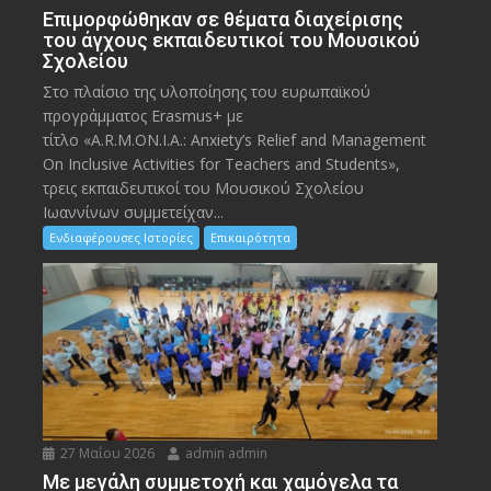
Eπιμορφώθηκαν σε θέματα διαχείρισης
του άγχους εκπαιδευτικοί του Μουσικού
Σχολείου
Στο πλαίσιο της υλοποίησης του ευρωπαϊκού
προγράμματος Erasmus+ με
τίτλο «A.R.M.ON.I.A.: Anxiety’s Relief and Management
On Inclusive Activities for Teachers and Students»,
τρεις εκπαιδευτικοί του Μουσικού Σχολείου
Ιωαννίνων συμμετείχαν...
Ενδιαφέρουσες Ιστορίες
Επικαιρότητα
27 Μαΐου 2026
admin admin
Με μεγάλη συμμετοχή και χαμόγελα τα