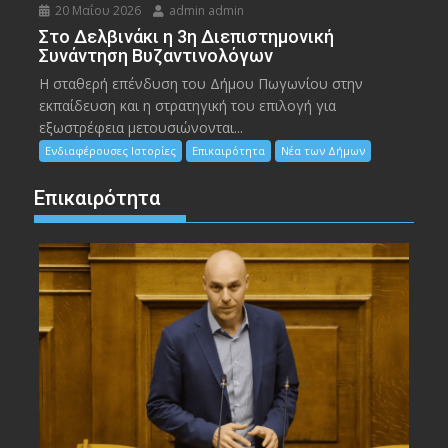
20 Μαΐου 2026
admin admin
Στο Δελβινάκι η 3η Διεπιστημονική
Συνάντηση Βυζαντινολόγων
Η σταθερή επένδυση του Δήμου Πωγωνίου στην
εκπαίδευση και η στρατηγική του επιλογή για
εξωστρέφεια μετουσιώνονται...
Ενδιαφέρουσες Ιστορίες
Επικαιρότητα
Νέα των Δήμων
Επικαιρότητα