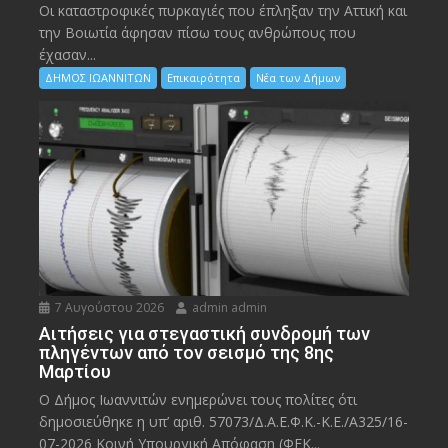
Οι καταστροφικές πυρκαγιές που έπληξαν την Αττική και
την Bοιωτία άφησαν πίσω τους ανθρώπους που
έχασαν...
ΔΗΜΟΣ ΙΩΑΝΝΙΤΩΝ
Επικαιρότητα
Νέα των Δήμων
7 Αυγούστου 2026
admin admin
Αιτήσεις για στεγαστική συνδρομή των
πληγέντων από τον σεισμό της 8ης
Μαρτίου
Ο Δήμος Ιωαννιτών ενημερώνει τους πολίτες ότι
δημοσιεύθηκε η υπ’ αριθ. 57073/Δ.Α.Ε.Φ.Κ.-Κ.Ε./Α325/16-
07-2026 Κοινή Υπουργική Απόφαση (ΦΕΚ...