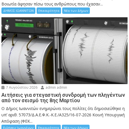
Bοιωτία άφησαν πίσω τους ανθρώπους που έχασαν...
ΔΗΜΟΣ ΙΩΑΝΝΙΤΩΝ
Επικαιρότητα
Νέα των Δήμων
7 Αυγούστου 2026
admin admin
Αιτήσεις για στεγαστική συνδρομή των πληγέντων
από τον σεισμό της 8ης Μαρτίου
Ο Δήμος Ιωαννιτών ενημερώνει τους πολίτες ότι δημοσιεύθηκε η
υπ’ αριθ. 57073/Δ.Α.Ε.Φ.Κ.-Κ.Ε./Α325/16-07-2026 Κοινή Υπουργική
Απόφαση (ΦΕΚ...
Ειδήσεις Ιωαννίνων
Επικαιρότητα
Νέα των Δήμων