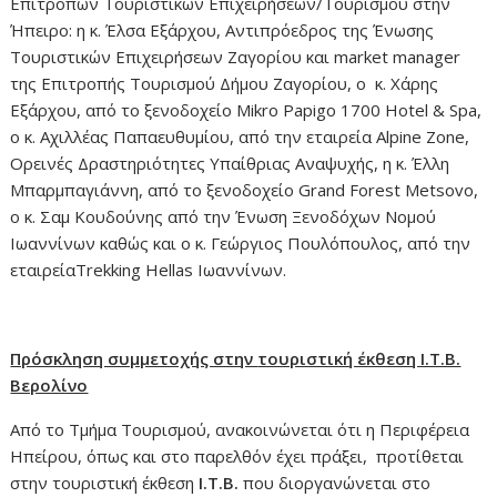
Επιτροπών Τουριστικών Επιχειρήσεων/Τουρισμού στην
Ήπειρο: η κ. Έλσα Εξάρχου, Αντιπρόεδρος της Ένωσης
Τουριστικών Επιχειρήσεων Ζαγορίου και market manager
της Επιτροπής Τουρισμού Δήμου Ζαγορίου, ο κ. Χάρης
Εξάρχου, από το ξενοδοχείο Mikro Papigo 1700 Hotel & Spa,
ο κ. Αχιλλέας Παπαευθυμίου, από την εταιρεία Alpine Zone,
Ορεινές Δραστηριότητες Υπαίθριας Αναψυχής, η κ. Έλλη
Μπαρμπαγιάννη, από το ξενοδοχείο Grand Forest Metsovo,
ο κ. Σαμ Κουδούνης από την Ένωση Ξενοδόχων Νομού
Ιωαννίνων καθώς και ο κ. Γεώργιος Πουλόπουλος, από την
εταιρείαTrekking Hellas Ιωαννίνων.
Πρόσκληση συμμετοχής στην
τουριστική έκθεση Ι.Τ.Β.
Βερολίνο
Από το Τμήμα Τουρισμού, ανακοινώνεται ότι η Περιφέρεια
Ηπείρου, όπως και στο παρελθόν έχει πράξει, προτίθεται
στην τουριστική έκθεση
Ι.Τ.Β.
που διοργανώνεται στο