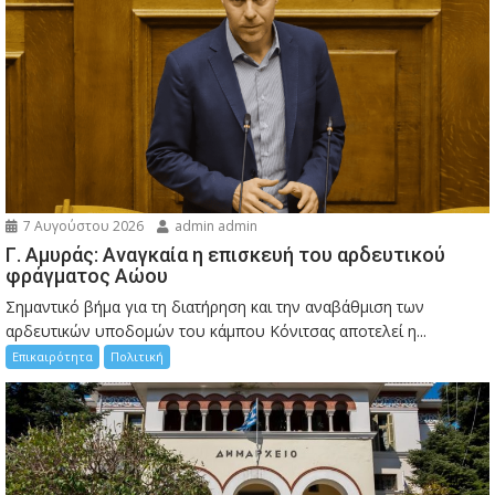
7 Αυγούστου 2026
admin admin
Γ. Αμυράς: Αναγκαία η επισκευή του αρδευτικού
φράγματος Αώου
Σημαντικό βήμα για τη διατήρηση και την αναβάθμιση των
αρδευτικών υποδομών του κάμπου Κόνιτσας αποτελεί η...
Επικαιρότητα
Πολιτική