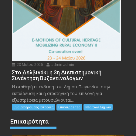
20 Μαΐου 2026
admin admin
Στο Δελβινάκι η 3η Διεπιστημονική
Συνάντηση Βυζαντινολόγων
Η σταθερή επένδυση του Δήμου Πωγωνίου στην
εκπαίδευση και η στρατηγική του επιλογή για
εξωστρέφεια μετουσιώνονται...
Ενδιαφέρουσες Ιστορίες
Επικαιρότητα
Νέα των Δήμων
Επικαιρότητα