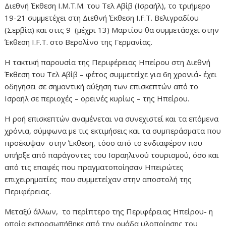
Διεθνή Έκθεση Ι.Μ.Τ.Μ. του Τελ Αβίβ (Ισραήλ), το τριήμερο
19-21 συμμετέχει στη Διεθνή Έκθεση I.F.T. Βελιγραδίου
(Σερβία) και στις 9 (μέχρι 13) Μαρτίου θα συμμετάσχει στην
Έκθεση Ι.F.T. στο Βερολίνο της Γερμανίας.
Η τακτική παρουσία της Περιφέρειας Ηπείρου στη Διεθνή
Έκθεση του Τελ Αβίβ – φέτος συμμετείχε για 6η χρονιά- έχει
οδηγήσει σε σημαντική αύξηση των επισκεπτών από το
Ισραήλ σε περιοχές – ορεινές κυρίως – της Ηπείρου.
Η ροή επισκεπτών αναμένεται να συνεχιστεί και τα επόμενα
χρόνια, σύμφωνα με τις εκτιμήσεις και τα συμπεράσματα που
προέκυψαν στην Έκθεση, τόσο από το ενδιαφέρον που
υπήρξε από παράγοντες του Ισραηλινού τουρισμού, όσο και
από τις επαφές που πραγματοποίησαν Ηπειρώτες
επιχειρηματίες που συμμετείχαν στην αποστολή της
Περιφέρειας.
Μεταξύ άλλων, το περίπτερο της Περιφέρειας Ηπείρου- η
οποία εκπροσωπήθηκε από την ομάδα υλοποίησης του