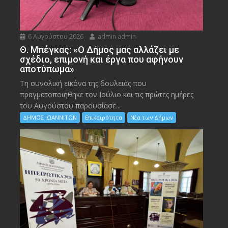
6 Αυγούστου 2026
admin admin
Θ. Μπέγκας: «Ο Δήμος μας αλλάζει με
σχέδιο, επιμονή και έργα που αφήνουν
αποτύπωμα»
Τη συνολική εικόνα της δουλειάς που
πραγματοποιήθηκε τον Ιούλιο και τις πρώτες ημέρες
του Αυγούστου παρουσίασε...
ΔΗΜΟΣ ΙΩΑΝΝΙΤΩΝ
Επικαιρότητα
Νέα των Δήμων