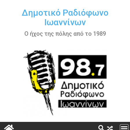
Περάστε
στο
Δημοτικό Ραδιόφωνο
περιεχόμενο
Ιωαννίνων
Ο ήχος της πόλης από το 1989