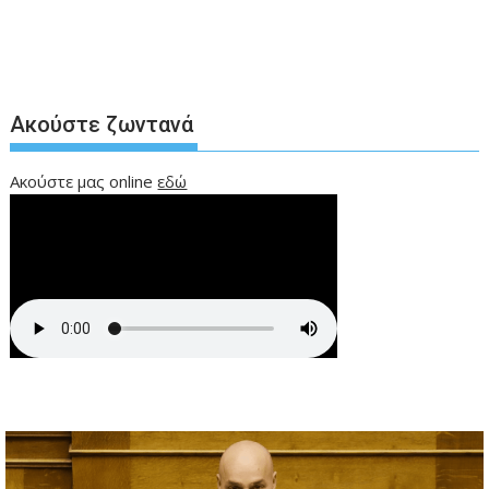
Ακούστε ζωντανά
Ακούστε μας online
εδώ