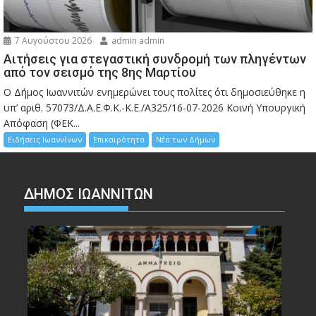
7 Αυγούστου 2026
admin admin
Αιτήσεις για στεγαστική συνδρομή των πληγέντων
από τον σεισμό της 8ης Μαρτίου
Ο Δήμος Ιωαννιτών ενημερώνει τους πολίτες ότι δημοσιεύθηκε η
υπ’ αριθ. 57073/Δ.Α.Ε.Φ.Κ.-Κ.Ε./Α325/16-07-2026 Κοινή Υπουργική
Απόφαση (ΦΕΚ...
Ειδήσεις Ιωαννίνων
Επικαιρότητα
Νέα των Δήμων
ΔΗΜΟΣ ΙΩΑΝΝΙΤΩΝ