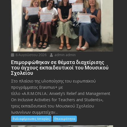
6 Αυγούστου 2026
admin admin
Eπιμορφώθηκαν σε θέματα διαχείρισης
του άγχους εκπαιδευτικοί του Μουσικού
Σχολείου
Στο πλαίσιο της υλοποίησης του ευρωπαϊκού
προγράμματος Erasmus+ με
τίτλο «A.R.M.ON.I.A.: Anxiety’s Relief and Management
On Inclusive Activities for Teachers and Students»,
τρεις εκπαιδευτικοί του Μουσικού Σχολείου
Ιωαννίνων συμμετείχαν...
Ενδιαφέρουσες Ιστορίες
Επικαιρότητα