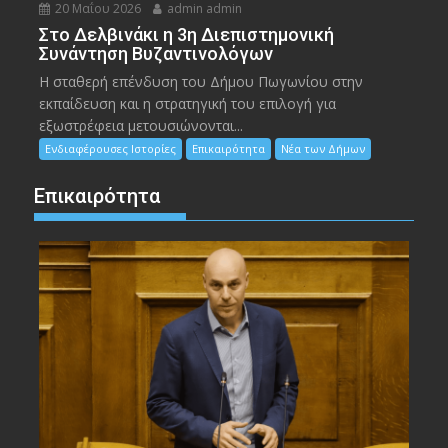
20 Μαΐου 2026
admin admin
Στο Δελβινάκι η 3η Διεπιστημονική
Συνάντηση Βυζαντινολόγων
Η σταθερή επένδυση του Δήμου Πωγωνίου στην
εκπαίδευση και η στρατηγική του επιλογή για
εξωστρέφεια μετουσιώνονται...
Ενδιαφέρουσες Ιστορίες
Επικαιρότητα
Νέα των Δήμων
Επικαιρότητα