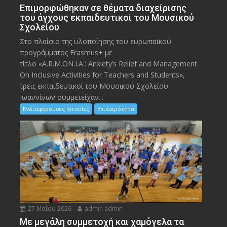
Eπιμορφώθηκαν σε θέματα διαχείρισης
του άγχους εκπαιδευτικοί του Μουσικού
Σχολείου
Στο πλαίσιο της υλοποίησης του ευρωπαϊκού
προγράμματος Erasmus+ με
τίτλο «A.R.M.ON.I.A.: Anxiety’s Relief and Management
On Inclusive Activities for Teachers and Students»,
τρεις εκπαιδευτικοί του Μουσικού Σχολείου
Ιωαννίνων συμμετείχαν...
Ενδιαφέρουσες Ιστορίες
Επικαιρότητα
27 Μαΐου 2026
admin admin
Με μεγάλη συμμετοχή και χαμόγελα τα