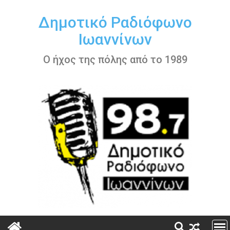
Περάστε
στο
Δημοτικό Ραδιόφωνο
περιεχόμενο
Ιωαννίνων
Ο ήχος της πόλης από το 1989