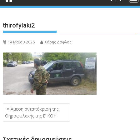
thirofylaki2
14 Μαΐου 2026
Χάρης Δάφλος
Πλοήγηση
Άμεση ανταπόκριση της
άρθρων
Θηροφυλακής της Ε’ ΚΟΗ
Σχετικές δημοσιεύσεις