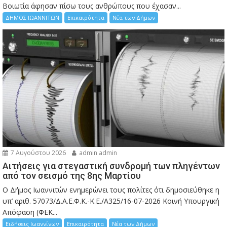
Bοιωτία άφησαν πίσω τους ανθρώπους που έχασαν...
ΔΗΜΟΣ ΙΩΑΝΝΙΤΩΝ
Επικαιρότητα
Νέα των Δήμων
7 Αυγούστου 2026
admin admin
Αιτήσεις για στεγαστική συνδρομή των πληγέντων
από τον σεισμό της 8ης Μαρτίου
Ο Δήμος Ιωαννιτών ενημερώνει τους πολίτες ότι δημοσιεύθηκε η
υπ’ αριθ. 57073/Δ.Α.Ε.Φ.Κ.-Κ.Ε./Α325/16-07-2026 Κοινή Υπουργική
Απόφαση (ΦΕΚ...
Ειδήσεις Ιωαννίνων
Επικαιρότητα
Νέα των Δήμων