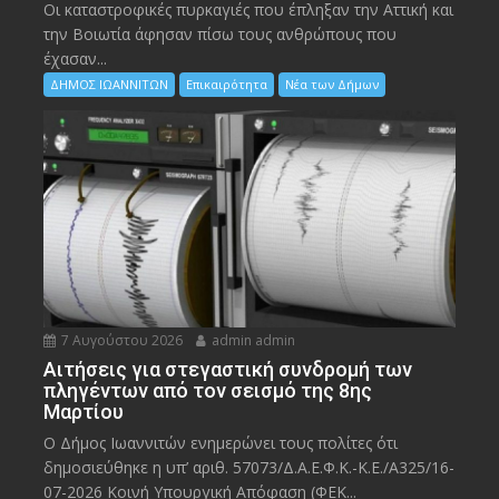
Οι καταστροφικές πυρκαγιές που έπληξαν την Αττική και
την Bοιωτία άφησαν πίσω τους ανθρώπους που
έχασαν...
ΔΗΜΟΣ ΙΩΑΝΝΙΤΩΝ
Επικαιρότητα
Νέα των Δήμων
7 Αυγούστου 2026
admin admin
Αιτήσεις για στεγαστική συνδρομή των
πληγέντων από τον σεισμό της 8ης
Μαρτίου
Ο Δήμος Ιωαννιτών ενημερώνει τους πολίτες ότι
δημοσιεύθηκε η υπ’ αριθ. 57073/Δ.Α.Ε.Φ.Κ.-Κ.Ε./Α325/16-
07-2026 Κοινή Υπουργική Απόφαση (ΦΕΚ...