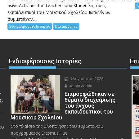
usive Activities for Teachers and Students», τρεις
Δ
εκπαιδευτικοί του Μουσικού Σχολείου Ιωαννίνων
συμμετείχαν...
Ενδιαφέρουσες Ιστορίες
Επικαιρότητα
Ενδιαφέρουσες Ιστορίες
Επ
6 Αυγούστου 2026
admin admin
ς
Eπιμορφώθηκαν σε
ο,
θέματα διαχείρισης
του άγχους
»
εκπαιδευτικοί του
Μουσικού Σχολείου
Στο πλαίσιο της υλοποίησης του ευρωπαϊκού
ου
προγράμματος Erasmus+ με