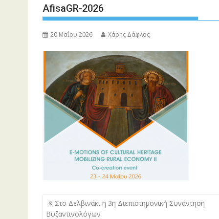
AfisaGR-2026
20 Μαΐου 2026
Χάρης Δάφλος
Πλοήγηση
Στο Δελβινάκι η 3η Διεπιστημονική Συνάντηση
άρθρων
Βυζαντινολόγων