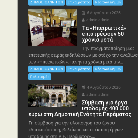
ΔΗΜΟΣ ΙΩΑΝΝΙΤΩΝ
Επικαιρότητα
Νέα των Δήμων
6 Αυγούστου 2026
admin admin
Tα «Ηπειρωτικά»
επιστρέφουν 50
χρόνια μετά
Την πραγματοποίηση μιας
επετειακής σειράς εκδηλώσεων με στόχο την αναβίωσ
των «Ηπειρωτικών», πενήντα χρόνια μετά την...
ΔΗΜΟΣ ΙΩΑΝΝΙΤΩΝ
Επικαιρότητα
Νέα των Δήμων
Πολιτισμός
4 Αυγούστου 2026
admin admin
Σύμβαση για έργα
υποδομής 400.000
ευρώ στη Δημοτική Ενότητα Περάματος
Τη σύμβαση για την υλοποίηση του έργου
«Αποκατάσταση, βελτίωση και επέκταση έργων
υποδομής στη Δ.Ε. Περάματος»,...