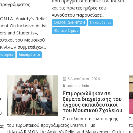
που πραγματοποιήθηκε τον Ιούλιο
 προγράμματος
και τις πρώτες ημέρες του
Αυγούστου παρουσίασε...
ON.I.A.: Anxiety’s Relief
ΔΗΜΟΣ ΙΩΑΝΝΙΤΩΝ
Επικαιρότητα
nt On Inclusive Activit
Νέα των Δήμων
hers and Students»,
ευτικοί του Μουσικού
ννίνων συμμετείχαν...
Ιστορίες
Επικαιρότητα
6 Αυγούστου 2026
admin admin
Eπιμορφώθηκαν σε
ν
θέματα διαχείρισης του
άγχους εκπαιδευτικοί
του Μουσικού Σχολείου
0
Στο πλαίσιο της υλοποίησης
Τ
του ευρωπαϊκού προγράμματος Erasmus+ με
το
ας
τίτλο «A.R.M.ON.I.A.: Anxiety’s Relief and Management On Incl
πα