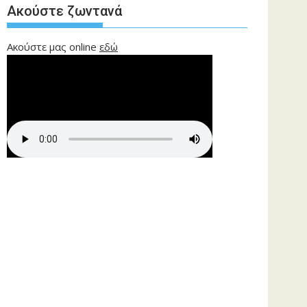
Ακούστε ζωντανά
Ακούστε μας online
εδώ