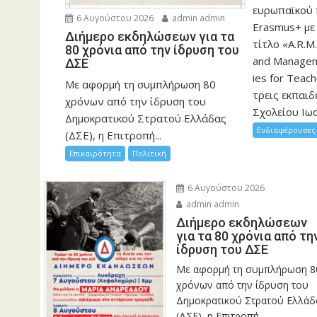
ευρωπαϊκού
6 Αυγούστου 2026
admin admin
Erasmus+ με
Διήμερο εκδηλώσεων για τα
τίτλο «A.R.M.
80 χρόνια από την ίδρυση του
and Manageme
ΔΣΕ
ies for Teac
Με αφορμή τη συμπλήρωση 80
τρεις εκπαιδ
χρόνων από την ίδρυση του
Σχολείου Ιωα
Δημοκρατικού Στρατού Ελλάδας
Ενδιαφέρουσες 
(ΔΣΕ), η Επιτροπή...
Επικαιρότητα
Πολιτική
6 Αυγούστου 2026
admin admin
Διήμερο εκδηλώσεων
για τα 80 χρόνια από τη
ίδρυση του ΔΣΕ
Με αφορμή τη συμπλήρωση 8
χρόνων από την ίδρυση του
Δημοκρατικού Στρατού Ελλάδ
(ΔΣΕ), η Επιτροπή...