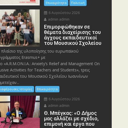
Επικαιρότητα
Πολιτική
6 Αυγούστου 2026
admin admin
Eπιμορφώθηκαν σε
θέματα διαχείρισης του
άγχους εκπαιδευτικοί
του Μουσικού Σχολείου
 πλαίσιο της υλοποίησης του ευρωπαϊκού
γράμματος Erasmus+ με
λο «A.R.M.ON.I.A.: Anxiety’s Relief and Management On
lusive Activities for Teachers and Students», τρεις
αιδευτικοί του Μουσικού Σχολείου Ιωαννίνων
μετείχαν...
ιαφέρουσες Ιστορίες
Επικαιρότητα
6 Αυγούστου 2026
admin admin
Θ. Μπέγκας: «Ο Δήμος
μας αλλάζει με σχέδιο,
επιμονή και έργα που