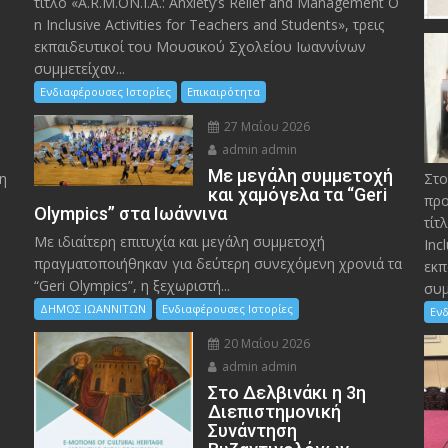
τίτλο «A.R.M.ON.I.A.: Anxiety’s Relief and Management O
n Inclusive Activities for Teachers and Students», τρεις
εκπαιδευτικοί του Μουσικού Σχολείου Ιωαννίνων
συμμετείχαν...
Ενδιαφέρουσες Ιστορίες
Επικαιρότητα
27 Μαΐου 2026
admin admin
Με μεγάλη συμμετοχή
η
Στο
και χαμόγελα τα “Geri
προ
Olympics” στα Ιωάννινα
τίτ
Με ιδιαίτερη επιτυχία και μεγάλη συμμετοχή
Inc
πραγματοποιήθηκαν για δεύτερη συνεχόμενη χρονιά τα
εκπ
“Geri Olympics”, η ξεχωριστή...
συμ
ΔΗΜΟΣ ΙΩΑΝΝΙΤΩΝ
Ενδιαφέρουσες Ιστορίες
Ενδ
20 Μαΐου 2026
admin admin
Στο Δελβινάκι η 3η
Διεπιστημονική
Συνάντηση