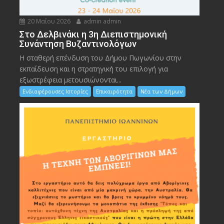
20 Μαΐου 2026
admin admin
Στο Δελβινάκι η 3η Διεπιστημονική
Συνάντηση Βυζαντινολόγων
Η σταθερή επένδυση του Δήμου Πωγωνίου στην
εκπαίδευση και η στρατηγική του επιλογή για
εξωστρέφεια μετουσιώνονται...
Ενδιαφέρουσες Ιστορίες
Επικαιρότητα
Νέα των Δήμων