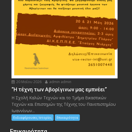
20 Μαΐου 2026
admin admin
“Η τέχνη των Αβορίγινων μας εμπνέει”
Η Σχολή Καλών Τεχνών και το Τμήμα Εικαστικών
Τεχνών και Επιστημών της Τέχνης του Πανεπιστημίου
Ιωαννίνων...
Ενδιαφέρουσες Ιστορίες
Επικαιρότητα
Επικαιρότητα