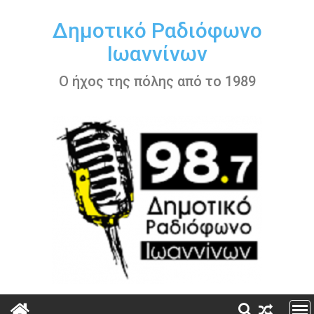
Περάστε
στο
Δημοτικό Ραδιόφωνο
περιεχόμενο
Ιωαννίνων
Ο ήχος της πόλης από το 1989