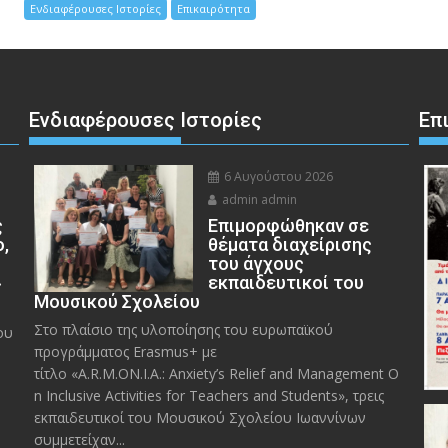
Ενδιαφέρουσες Ιστορίες
Επικαιρότητα
Ενδιαφέρουσες Ιστορίες
Επ
6 Αυγούστου 2026
admin admin
ς
Eπιμορφώθηκαν σε
ο,
θέματα διαχείρισης
του άγχους
»
εκπαιδευτικοί του
Μουσικού Σχολείου
Στο πλαίσιο της υλοποίησης του ευρωπαϊκού
ου
προγράμματος Erasmus+ με
τίτλο «A.R.M.ON.I.A.: Anxiety’s Relief and Management O
n Inclusive Activities for Teachers and Students», τρεις
εκπαιδευτικοί του Μουσικού Σχολείου Ιωαννίνων
συμμετείχαν...