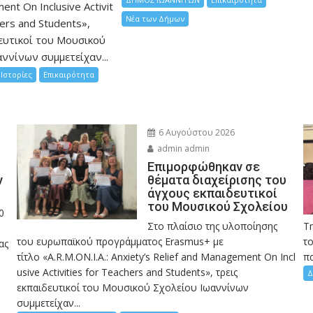
nt On Inclusive Activit
Νέα των Δήμων
hers and Students»,
ευτικοί του Μουσικού
ννίνων συμμετείχαν...
Ιστορίες
Επικαιρότητα
6 Αυγούστου 2026
admin admin
Eπιμορφώθηκαν σε
ν
θέματα διαχείρισης του
άγχους εκπαιδευτικοί
του Μουσικού Σχολείου
0
Στο πλαίσιο της υλοποίησης
Τ
του ευρωπαϊκού προγράμματος Erasmus+ με
το
ας
τίτλο «A.R.M.ON.I.A.: Anxiety’s Relief and Management On Incl
πα
usive Activities for Teachers and Students», τρεις
Δ
εκπαιδευτικοί του Μουσικού Σχολείου Ιωαννίνων
συμμετείχαν...