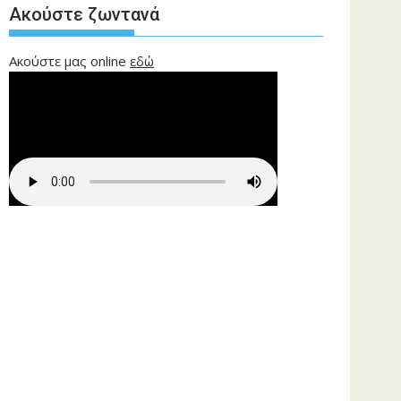
Ακούστε ζωντανά
Ακούστε μας online
εδώ