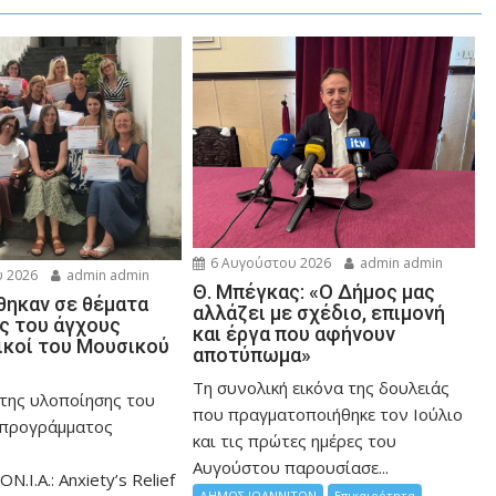
6 Αυγούστου 2026
admin admin
 2026
admin admin
Θ. Μπέγκας: «Ο Δήμος μας
ηκαν σε θέματα
αλλάζει με σχέδιο, επιμονή
ης του άγχους
και έργα που αφήνουν
ικοί του Μουσικού
αποτύπωμα»
Τη συνολική εικόνα της δουλειάς
 της υλοποίησης του
που πραγματοποιήθηκε τον Ιούλιο
 προγράμματος
και τις πρώτες ημέρες του
Αυγούστου παρουσίασε...
ON.I.A.: Anxiety’s Relief
ΔΗΜΟΣ ΙΩΑΝΝΙΤΩΝ
Επικαιρότητα