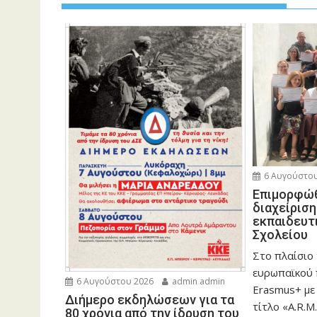
6 Αυγούστου
Eπιμορφώθ
διαχείρισ
εκπαιδευτ
Σχολείου
Στο πλαίσιο
ευρωπαϊκού
6 Αυγούστου 2026
admin admin
Erasmus+ με
Διήμερο εκδηλώσεων για τα
τίτλο «A.R.M.
80 χρόνια από την ίδρυση του