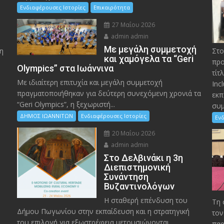
Ενδιαφέρουσες Ιστορίες
Επικαιρότητα
27 Μαΐου 2026
admin admin
Με μεγάλη συμμετοχή
η
Στο
και χαμόγελα τα “Geri
προ
Olympics” στα Ιωάννινα
τίτ
Με ιδιαίτερη επιτυχία και μεγάλη συμμετοχή
Inc
πραγματοποιήθηκαν για δεύτερη συνεχόμενη χρονιά τα
εκπ
“Geri Olympics”, η ξεχωριστή...
συμ
ΔΗΜΟΣ ΙΩΑΝΝΙΤΩΝ
Ενδιαφέρουσες Ιστορίες
Ενδ
20 Μαΐου 2026
admin admin
Στο Δελβινάκι η 3η
Διεπιστημονική
Συνάντηση
Βυζαντινολόγων
Η σταθερή επένδυση του
Τη 
Δήμου Πωγωνίου στην εκπαίδευση και η στρατηγική
τον
του επιλογή για εξωστρέφεια μετουσιώνονται...
παρ