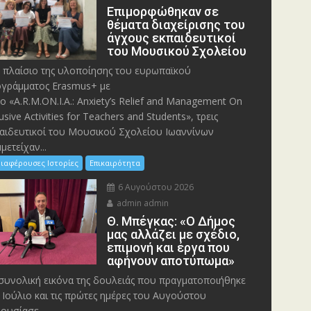
Eπιμορφώθηκαν σε
θέματα διαχείρισης του
άγχους εκπαιδευτικοί
του Μουσικού Σχολείου
 πλαίσιο της υλοποίησης του ευρωπαϊκού
γράμματος Erasmus+ με
λο «A.R.M.ON.I.A.: Anxiety’s Relief and Management On
lusive Activities for Teachers and Students», τρεις
αιδευτικοί του Μουσικού Σχολείου Ιωαννίνων
μετείχαν...
ιαφέρουσες Ιστορίες
Επικαιρότητα
6 Αυγούστου 2026
admin admin
Θ. Μπέγκας: «Ο Δήμος
μας αλλάζει με σχέδιο,
επιμονή και έργα που
αφήνουν αποτύπωμα»
συνολική εικόνα της δουλειάς που πραγματοποιήθηκε
 Ιούλιο και τις πρώτες ημέρες του Αυγούστου
ουσίασε...