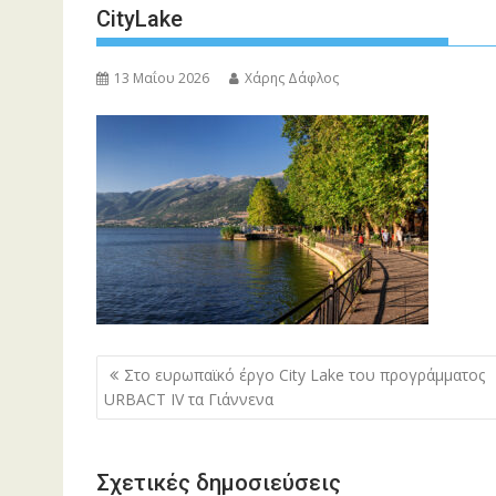
CityLake
13 Μαΐου 2026
Χάρης Δάφλος
Πλοήγηση
Στο ευρωπαϊκό έργο City Lake του προγράμματος
άρθρων
URBACT IV τα Γιάννενα
Σχετικές δημοσιεύσεις