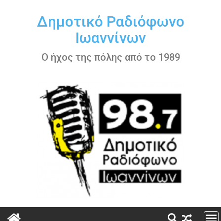
Περάστε
στο
Δημοτικό Ραδιόφωνο
περιεχόμενο
Ιωαννίνων
Ο ήχος της πόλης από το 1989