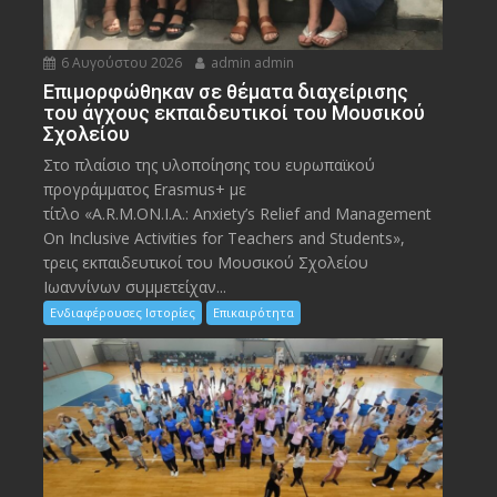
6 Αυγούστου 2026
admin admin
Eπιμορφώθηκαν σε θέματα διαχείρισης
του άγχους εκπαιδευτικοί του Μουσικού
Σχολείου
Στο πλαίσιο της υλοποίησης του ευρωπαϊκού
προγράμματος Erasmus+ με
τίτλο «A.R.M.ON.I.A.: Anxiety’s Relief and Management
On Inclusive Activities for Teachers and Students»,
τρεις εκπαιδευτικοί του Μουσικού Σχολείου
Ιωαννίνων συμμετείχαν...
Ενδιαφέρουσες Ιστορίες
Επικαιρότητα