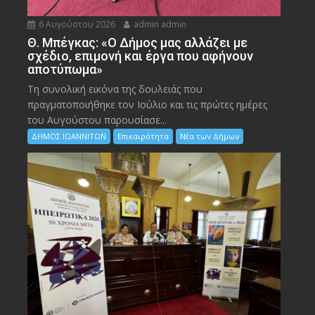
6 Αυγούστου 2026
admin admin
Θ. Μπέγκας: «Ο Δήμος μας αλλάζει με
σχέδιο, επιμονή και έργα που αφήνουν
αποτύπωμα»
Τη συνολική εικόνα της δουλειάς που
πραγματοποιήθηκε τον Ιούλιο και τις πρώτες ημέρες
του Αυγούστου παρουσίασε...
ΔΗΜΟΣ ΙΩΑΝΝΙΤΩΝ
Επικαιρότητα
Νέα των Δήμων