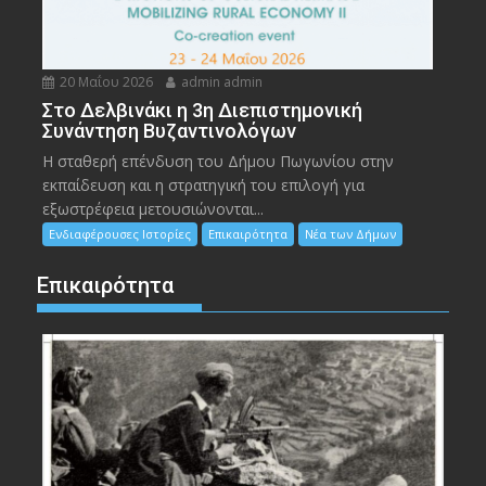
20 Μαΐου 2026
admin admin
Στο Δελβινάκι η 3η Διεπιστημονική
Συνάντηση Βυζαντινολόγων
Η σταθερή επένδυση του Δήμου Πωγωνίου στην
εκπαίδευση και η στρατηγική του επιλογή για
εξωστρέφεια μετουσιώνονται...
Ενδιαφέρουσες Ιστορίες
Επικαιρότητα
Νέα των Δήμων
Επικαιρότητα