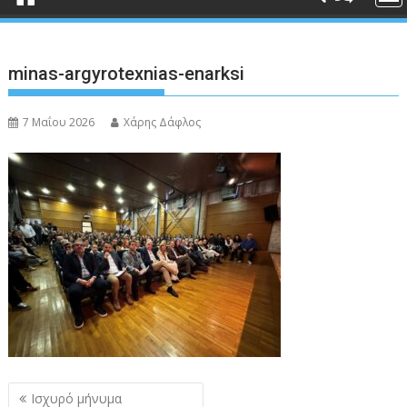
minas-argyrotexnias-enarksi
7 Μαΐου 2026
Χάρης Δάφλος
Πλοήγηση
Ισχυρό μήνυμα