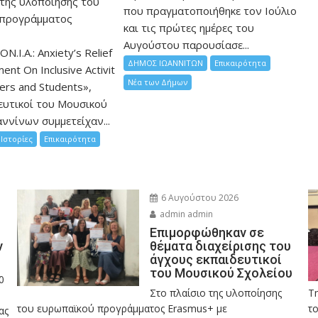
 της υλοποίησης του
που πραγματοποιήθηκε τον Ιούλιο
 προγράμματος
και τις πρώτες ημέρες του
Αυγούστου παρουσίασε...
ON.I.A.: Anxiety’s Relief
ΔΗΜΟΣ ΙΩΑΝΝΙΤΩΝ
Επικαιρότητα
nt On Inclusive Activit
Νέα των Δήμων
hers and Students»,
ευτικοί του Μουσικού
ννίνων συμμετείχαν...
Ιστορίες
Επικαιρότητα
6 Αυγούστου 2026
admin admin
Eπιμορφώθηκαν σε
ν
θέματα διαχείρισης του
άγχους εκπαιδευτικοί
του Μουσικού Σχολείου
0
Στο πλαίσιο της υλοποίησης
Τ
του ευρωπαϊκού προγράμματος Erasmus+ με
το
ας