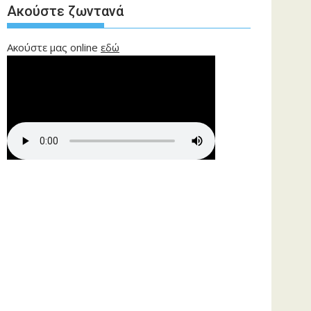
Ακούστε ζωντανά
Ακούστε μας online
εδώ