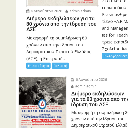
Στο πλαίσιο
ευρωπαϊκού
6 Αυγούστου 2026
admin admin
Erasmus+ με
Διήμερο εκδηλώσεων για τα
τίτλο «A.R.M.
80 χρόνια από την ίδρυση του
and Manageme
ΔΣΕ
ies for Teac
Με αφορμή τη συμπλήρωση 80
τρεις εκπαιδ
χρόνων από την ίδρυση του
Σχολείου Ιωα
Δημοκρατικού Στρατού Ελλάδας
Ενδιαφέρουσες 
(ΔΣΕ), η Επιτροπή...
Επικαιρότητα
Πολιτική
6 Αυγούστου 2026
admin admin
Διήμερο εκδηλώσεων
για τα 80 χρόνια από τη
ίδρυση του ΔΣΕ
Με αφορμή τη συμπλήρωση 8
χρόνων από την ίδρυση του
Δημοκρατικού Στρατού Ελλάδ