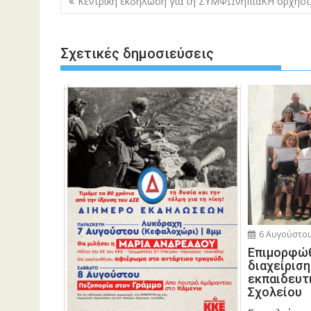
Κεντρική εκδήλωση για τη ΣΥΜΦΩνηπιαΚΗ ορχήσ
άρθρων
Σχετικές δημοσιεύσεις
6 Αυγούστου
Eπιμορφώθ
διαχείρισ
εκπαιδευτ
Σχολείου