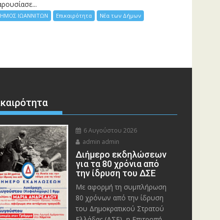
ρουσίασε...
ΗΜΟΣ ΙΩΑΝΝΙΤΩΝ
Επικαιρότητα
Νέα των Δήμων
ικαιρότητα
6 Αυγούστου 2026
admin admin
Διήμερο εκδηλώσεων
για τα 80 χρόνια από
την ίδρυση του ΔΣΕ
Με αφορμή τη συμπλήρωση
80 χρόνων από την ίδρυση
του Δημοκρατικού Στρατού
Ελλάδας (ΔΣΕ), η Επιτροπή...