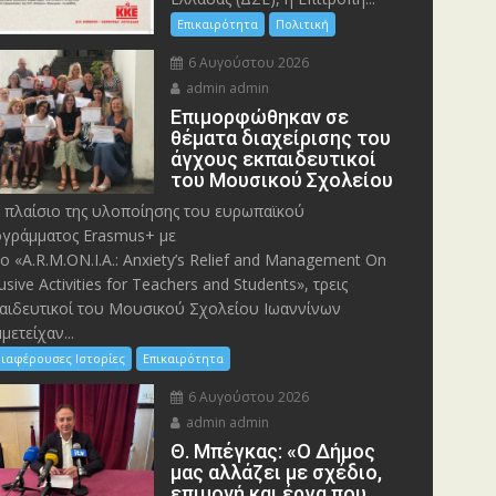
Επικαιρότητα
Πολιτική
6 Αυγούστου 2026
admin admin
Eπιμορφώθηκαν σε
θέματα διαχείρισης του
άγχους εκπαιδευτικοί
του Μουσικού Σχολείου
 πλαίσιο της υλοποίησης του ευρωπαϊκού
γράμματος Erasmus+ με
λο «A.R.M.ON.I.A.: Anxiety’s Relief and Management On
lusive Activities for Teachers and Students», τρεις
αιδευτικοί του Μουσικού Σχολείου Ιωαννίνων
μετείχαν...
ιαφέρουσες Ιστορίες
Επικαιρότητα
6 Αυγούστου 2026
admin admin
Θ. Μπέγκας: «Ο Δήμος
μας αλλάζει με σχέδιο,
επιμονή και έργα που