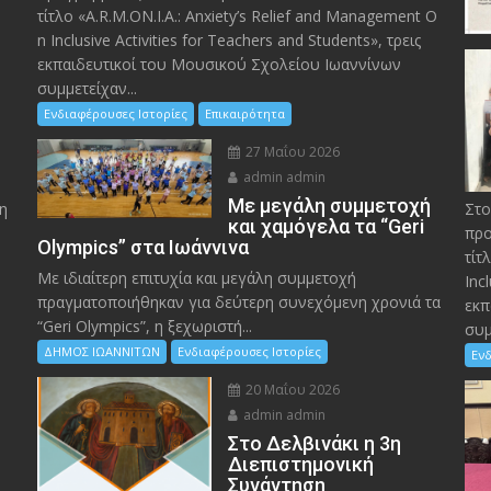
τίτλο «A.R.M.ON.I.A.: Anxiety’s Relief and Management O
n Inclusive Activities for Teachers and Students», τρεις
εκπαιδευτικοί του Μουσικού Σχολείου Ιωαννίνων
συμμετείχαν...
Ενδιαφέρουσες Ιστορίες
Επικαιρότητα
27 Μαΐου 2026
admin admin
Με μεγάλη συμμετοχή
η
Στο
και χαμόγελα τα “Geri
προ
Olympics” στα Ιωάννινα
τίτ
Με ιδιαίτερη επιτυχία και μεγάλη συμμετοχή
Inc
πραγματοποιήθηκαν για δεύτερη συνεχόμενη χρονιά τα
εκπ
“Geri Olympics”, η ξεχωριστή...
συμ
ΔΗΜΟΣ ΙΩΑΝΝΙΤΩΝ
Ενδιαφέρουσες Ιστορίες
Ενδ
20 Μαΐου 2026
admin admin
Στο Δελβινάκι η 3η
Διεπιστημονική
Συνάντηση