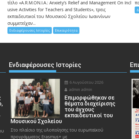
τίτλο «A.R.M.ON.I.A.: Anxiety’s Relief and Management On Incl
πα
usive Activities for Teachers and Students», τρεις
Δ
εκπαιδευτικοί του Μουσικού Σχολείου Ιωαννίνων
συμμετείχαν...
Ενδιαφέρουσες Ιστορίες
Επικαιρότητα
Ενδιαφέρουσες Ιστορίες
Επ
6 Αυγούστου 2026
admin admin
ς
Eπιμορφώθηκαν σε
ο,
θέματα διαχείρισης
του άγχους
»
εκπαιδευτικοί του
Μουσικού Σχολείου
Στο πλαίσιο της υλοποίησης του ευρωπαϊκού
ου
προγράμματος Erasmus+ με