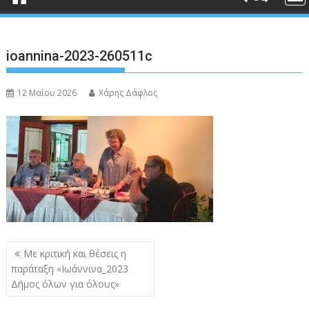
ioannina-2023-260511c
12 Μαΐου 2026
Χάρης Δάφλος
Πλοήγηση
Με κριτική και θέσεις η
άρθρων
παράταξη «Ιωάννινα_2023
Δήμος όλων για όλους»