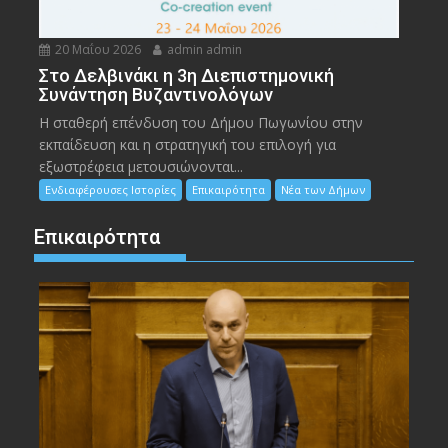
20 Μαΐου 2026
admin admin
Στο Δελβινάκι η 3η Διεπιστημονική
Συνάντηση Βυζαντινολόγων
Η σταθερή επένδυση του Δήμου Πωγωνίου στην
εκπαίδευση και η στρατηγική του επιλογή για
εξωστρέφεια μετουσιώνονται...
Ενδιαφέρουσες Ιστορίες
Επικαιρότητα
Νέα των Δήμων
Επικαιρότητα