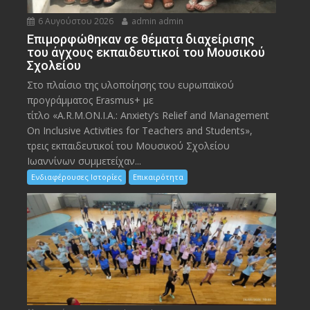
6 Αυγούστου 2026
admin admin
Eπιμορφώθηκαν σε θέματα διαχείρισης
του άγχους εκπαιδευτικοί του Μουσικού
Σχολείου
Στο πλαίσιο της υλοποίησης του ευρωπαϊκού
προγράμματος Erasmus+ με
τίτλο «A.R.M.ON.I.A.: Anxiety’s Relief and Management
On Inclusive Activities for Teachers and Students»,
τρεις εκπαιδευτικοί του Μουσικού Σχολείου
Ιωαννίνων συμμετείχαν...
Ενδιαφέρουσες Ιστορίες
Επικαιρότητα