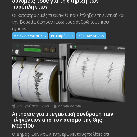
δυνάμεις τους για τη στήριξη των
πυρόπληκτων
Οι καταστροφικές πυρκαγιές που έπληξαν την Αττική και
την Bοιωτία άφησαν πίσω τους ανθρώπους που
έχασαν...
ΔΗΜΟΣ ΙΩΑΝΝΙΤΩΝ
Επικαιρότητα
Νέα των Δήμων
7 Αυγούστου 2026
admin admin
Αιτήσεις για στεγαστική συνδρομή των
πληγέντων από τον σεισμό της 8ης
Μαρτίου
Ο Δήμος Ιωαννιτών ενημερώνει τους πολίτες ότι