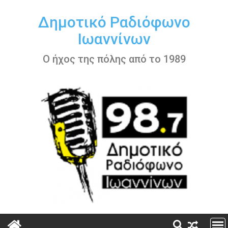
Περάστε
στο
Δημοτικό Ραδιόφωνο
περιεχόμενο
Ιωαννίνων
Ο ήχος της πόλης από το 1989