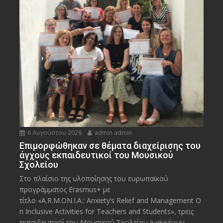
6 Αυγούστου 2026
admin admin
Eπιμορφώθηκαν σε θέματα διαχείρισης του
άγχους εκπαιδευτικοί του Μουσικού
Σχολείου
Στο πλαίσιο της υλοποίησης του ευρωπαϊκού
προγράμματος Erasmus+ με
τίτλο «A.R.M.ON.I.A.: Anxiety’s Relief and Management O
n Inclusive Activities for Teachers and Students», τρεις
εκπαιδευτικοί του Μουσικού Σχολείου Ιωαννίνων