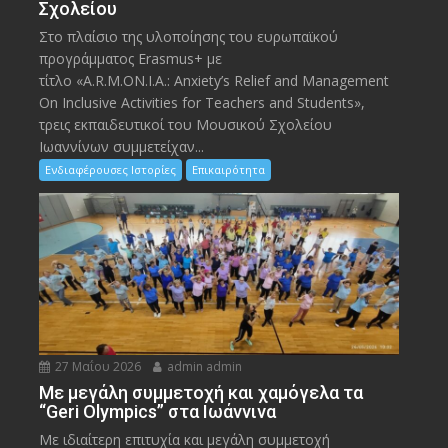
Σχολείου
Στο πλαίσιο της υλοποίησης του ευρωπαϊκού
προγράμματος Erasmus+ με
τίτλο «A.R.M.ON.I.A.: Anxiety’s Relief and Management
On Inclusive Activities for Teachers and Students»,
τρεις εκπαιδευτικοί του Μουσικού Σχολείου
Ιωαννίνων συμμετείχαν...
Ενδιαφέρουσες Ιστορίες
Επικαιρότητα
27 Μαΐου 2026
admin admin
Με μεγάλη συμμετοχή και χαμόγελα τα
“Geri Olympics” στα Ιωάννινα
Με ιδιαίτερη επιτυχία και μεγάλη συμμετοχή