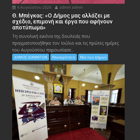
6 Αυγούστου 2026
admin admin
Θ. Μπέγκας: «Ο Δήμος μας αλλάζει με
σχέδιο, επιμονή και έργα που αφήνουν
αποτύπωμα»
Τη συνολική εικόνα της δουλειάς που
πραγματοποιήθηκε τον Ιούλιο και τις πρώτες ημέρες
του Αυγούστου παρουσίασε...
ΔΗΜΟΣ ΙΩΑΝΝΙΤΩΝ
Επικαιρότητα
Νέα των Δήμων