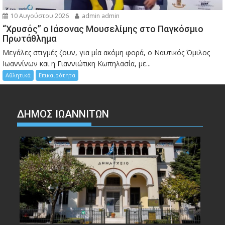
10 Αυγούστου 2026
admin admin
“Χρυσός” ο Ιάσονας Μουσελίμης στο Παγκόσμιο
Πρωτάθλημα
Μεγάλες στιγμές ζουν, για μία ακόμη φορά, ο Ναυτικός Όμιλος
Ιωαννίνων και η Γιαννιώτικη Κωπηλασία, με...
Αθλητικά
Επικαιρότητα
ΔΗΜΟΣ ΙΩΑΝΝΙΤΩΝ