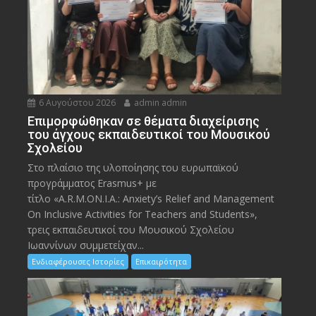
6 Αυγούστου 2026
admin admin
Eπιμορφώθηκαν σε θέματα διαχείρισης
του άγχους εκπαιδευτικοί του Μουσικού
Σχολείου
Στο πλαίσιο της υλοποίησης του ευρωπαϊκού
προγράμματος Erasmus+ με
τίτλο «A.R.M.ON.I.A.: Anxiety’s Relief and Management
On Inclusive Activities for Teachers and Students»,
τρεις εκπαιδευτικοί του Μουσικού Σχολείου
Ιωαννίνων συμμετείχαν...
Ενδιαφέρουσες Ιστορίες
Επικαιρότητα