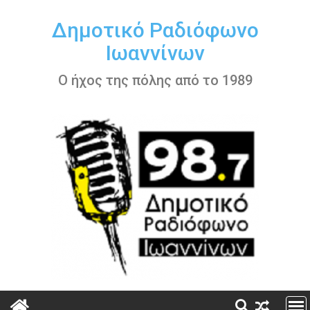
Περάστε
στο
Δημοτικό Ραδιόφωνο
περιεχόμενο
Ιωαννίνων
Ο ήχος της πόλης από το 1989