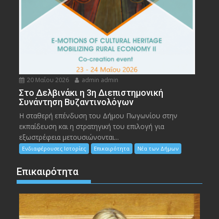
20 Μαΐου 2026
admin admin
Στο Δελβινάκι η 3η Διεπιστημονική
Συνάντηση Βυζαντινολόγων
Η σταθερή επένδυση του Δήμου Πωγωνίου στην
εκπαίδευση και η στρατηγική του επιλογή για
εξωστρέφεια μετουσιώνονται...
Ενδιαφέρουσες Ιστορίες
Επικαιρότητα
Νέα των Δήμων
Επικαιρότητα