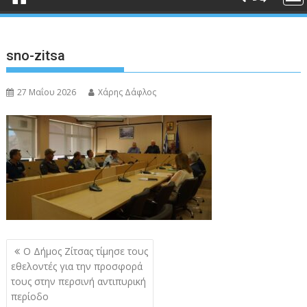
sno-zitsa
27 Μαΐου 2026
Χάρης Δάφλος
Πλοήγηση
Ο Δήμος Ζίτσας τίμησε τους
άρθρων
εθελοντές για την προσφορά
τους στην περσινή αντιπυρική
περίοδο