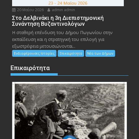
20 Μαΐου 2026
admin admin
Στο Δελβινάκι η 3η Διεπιστημονική
Συνάντηση Βυζαντινολόγων
Η σταθερή επένδυση του Δήμου Πωγωνίου στην
εκπαίδευση και η στρατηγική του επιλογή για
εξωστρέφεια μετουσιώνονται...
Ενδιαφέρουσες Ιστορίες
Επικαιρότητα
Νέα των Δήμων
Επικαιρότητα