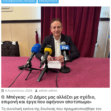
Ενδιαφέρουσες Ιστορίες
Επικαιρότητα
6 Αυγούστου 2026
admin admin
Θ. Μπέγκας: «Ο Δήμος μας αλλάζει με σχέδιο,
επιμονή και έργα που αφήνουν αποτύπωμα»
Τη συνολική εικόνα της δουλειάς που πραγματοποιήθηκε τον