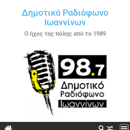
Περάστε
στο
Δημοτικό Ραδιόφωνο
περιεχόμενο
Ιωαννίνων
Ο ήχος της πόλης από το 1989