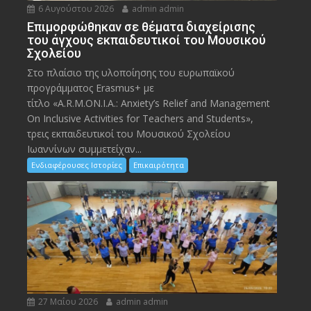
6 Αυγούστου 2026
admin admin
Eπιμορφώθηκαν σε θέματα διαχείρισης
του άγχους εκπαιδευτικοί του Μουσικού
Σχολείου
Στο πλαίσιο της υλοποίησης του ευρωπαϊκού
προγράμματος Erasmus+ με
τίτλο «A.R.M.ON.I.A.: Anxiety’s Relief and Management
On Inclusive Activities for Teachers and Students»,
τρεις εκπαιδευτικοί του Μουσικού Σχολείου
Ιωαννίνων συμμετείχαν...
Ενδιαφέρουσες Ιστορίες
Επικαιρότητα
27 Μαΐου 2026
admin admin