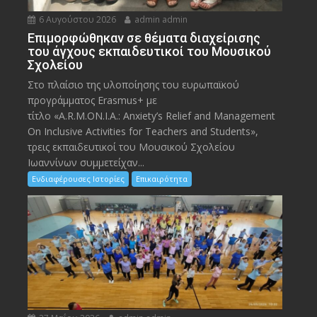
6 Αυγούστου 2026
admin admin
Eπιμορφώθηκαν σε θέματα διαχείρισης
του άγχους εκπαιδευτικοί του Μουσικού
Σχολείου
Στο πλαίσιο της υλοποίησης του ευρωπαϊκού
προγράμματος Erasmus+ με
τίτλο «A.R.M.ON.I.A.: Anxiety’s Relief and Management
On Inclusive Activities for Teachers and Students»,
τρεις εκπαιδευτικοί του Μουσικού Σχολείου
Ιωαννίνων συμμετείχαν...
Ενδιαφέρουσες Ιστορίες
Επικαιρότητα