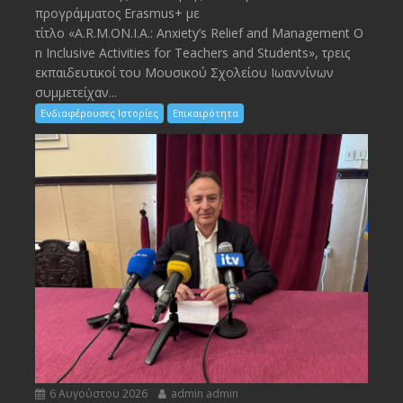
προγράμματος Erasmus+ με
τίτλο «A.R.M.ON.I.A.: Anxiety’s Relief and Management O
n Inclusive Activities for Teachers and Students», τρεις
εκπαιδευτικοί του Μουσικού Σχολείου Ιωαννίνων
συμμετείχαν...
Ενδιαφέρουσες Ιστορίες
Επικαιρότητα
6 Αυγούστου 2026
admin admin