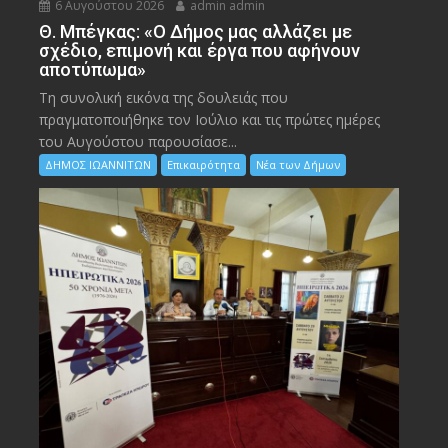
6 Αυγούστου 2026
admin admin
Θ. Μπέγκας: «Ο Δήμος μας αλλάζει με
σχέδιο, επιμονή και έργα που αφήνουν
αποτύπωμα»
Τη συνολική εικόνα της δουλειάς που
πραγματοποιήθηκε τον Ιούλιο και τις πρώτες ημέρες
του Αυγούστου παρουσίασε...
ΔΗΜΟΣ ΙΩΑΝΝΙΤΩΝ
Επικαιρότητα
Νέα των Δήμων