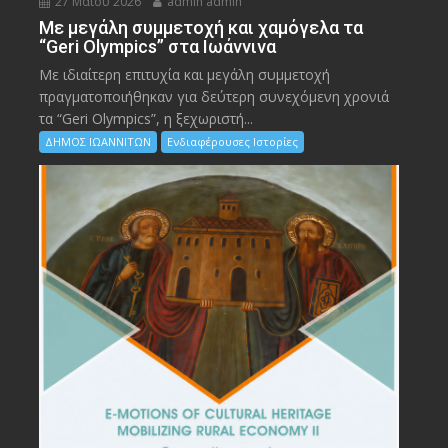
27 Μαΐου 2026
admin admin
Με μεγάλη συμμετοχή και χαμόγελα τα
“Geri Olympics” στα Ιωάννινα
Με ιδιαίτερη επιτυχία και μεγάλη συμμετοχή
πραγματοποιήθηκαν για δεύτερη συνεχόμενη χρονιά
τα “Geri Olympics”, η ξεχωριστή...
ΔΗΜΟΣ ΙΩΑΝΝΙΤΩΝ
Ενδιαφέρουσες Ιστορίες