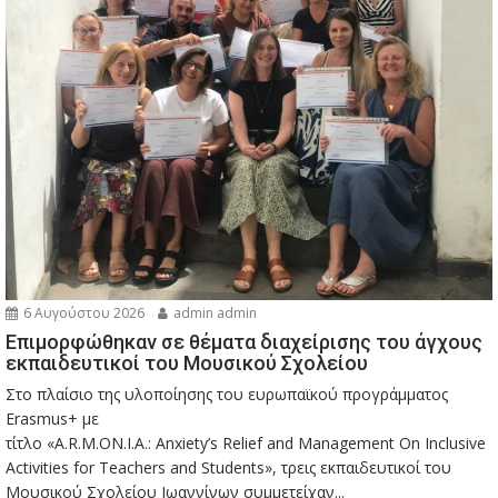
6 Αυγούστου 2026
admin admin
Eπιμορφώθηκαν σε θέματα διαχείρισης του άγχους
εκπαιδευτικοί του Μουσικού Σχολείου
Στο πλαίσιο της υλοποίησης του ευρωπαϊκού προγράμματος
Erasmus+ με
τίτλο «A.R.M.ON.I.A.: Anxiety’s Relief and Management On Inclusive
Activities for Teachers and Students», τρεις εκπαιδευτικοί του
Μουσικού Σχολείου Ιωαννίνων συμμετείχαν...