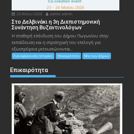
20 Μαΐου 2026
admin admin
Στο Δελβινάκι η 3η Διεπιστημονική
Συνάντηση Βυζαντινολόγων
Η σταθερή επένδυση του Δήμου Πωγωνίου στην
εκπαίδευση και η στρατηγική του επιλογή για
εξωστρέφεια μετουσιώνονται...
Ενδιαφέρουσες Ιστορίες
Επικαιρότητα
Νέα των Δήμων
Επικαιρότητα