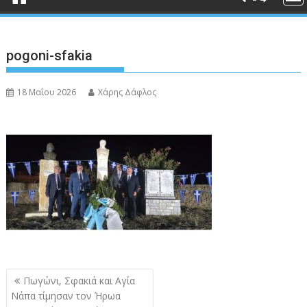
pogoni-sfakia
18 Μαΐου 2026
Χάρης Δάφλος
Πλοήγηση
Πωγώνι, Σφακιά και Αγία
άρθρων
Νάπα τίμησαν τον Ήρωα