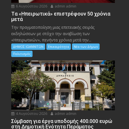
6 Αυγούστου 2026
admin admin
Tα «Ηπειρωτικά» επιστρέφουν 50 χρόνια
μετά
Την πραγματοποίηση μιας επετειακής σειράς
εκδηλώσεων με στόχο την αναβίωση των
«Ηπειρωτικών», πενήντα χρόνια μετά την...
ΔΗΜΟΣ ΙΩΑΝΝΙΤΩΝ
Επικαιρότητα
Νέα των Δήμων
Πολιτισμός
4 Αυγούστου 2026
admin admin
Σύμβαση για έργα υποδομής 400.000 ευρώ
στη Δημοτική Ενότητα Περάματος