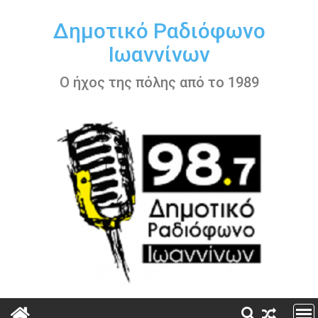
Περάστε
στο
Δημοτικό Ραδιόφωνο
περιεχόμενο
Ιωαννίνων
Ο ήχος της πόλης από το 1989