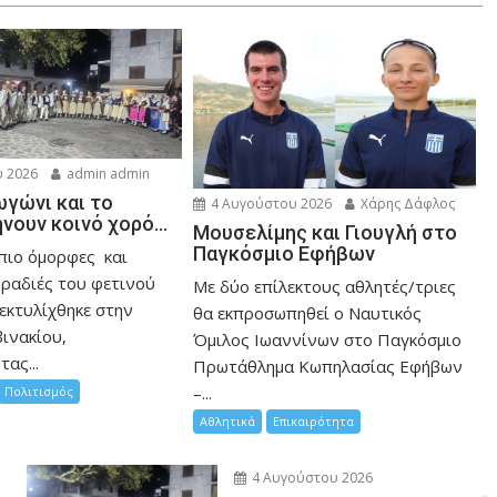
 2026
admin admin
ωγώνι και το
4 Αυγούστου 2026
Χάρης Δάφλος
ήνουν κοινό χορό…
Μουσελίμης και Γιουγλή στο
Παγκόσμιο Εφήβων
 πιο όμορφες και
βραδιές του φετινού
Mε δύο επίλεκτους αθλητές/τριες
εκτυλίχθηκε στην
θα εκπροσωπηθεί ο Ναυτικός
ινακίου,
Όμιλος Ιωαννίνων στο Παγκόσμιο
ας...
Πρωτάθλημα Κωπηλασίας Εφήβων
–...
Πολιτισμός
Αθλητικά
Επικαιρότητα
4 Αυγούστου 2026