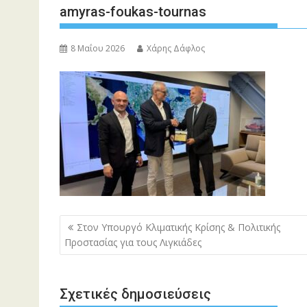
amyras-foukas-tournas
8 Μαΐου 2026
Χάρης Δάφλος
Πλοήγηση
Στον Υπουργό Κλιματικής Κρίσης & Πολιτικής
άρθρων
Προστασίας για τους Λιγκιάδες
Σχετικές δημοσιεύσεις