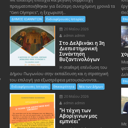
πραγματοποιήθηκαν για δεύτερη συνεχόμενη χρονιά τα
έργ
“Geri Olympics”, η ξεχωριστή...
Θεό
ΔΗΜΟΣ ΙΩΑΝΝΙΤΩΝ
Ενδιαφέρουσες Ιστορίες
Επ
20 Μαΐου 2026
admin admin
Στο Δελβινάκι η 3η
Διεπιστημονική
Συνάντηση
χο
Βυζαντινολόγων
Μια
Η σταθερή επένδυση του
φετ
Δήμου Πωγωνίου στην εκπαίδευση και η στρατηγική
Δελ
ν
του επιλογή για εξωστρέφεια μετουσιώνονται...
Επ
Ενδιαφέρουσες Ιστορίες
Επικαιρότητα
Νέα των Δήμων
20 Μαΐου 2026
admin admin
“Η τέχνη των
ς
Αβορίγινων μας
εμπνέει”
Mε 