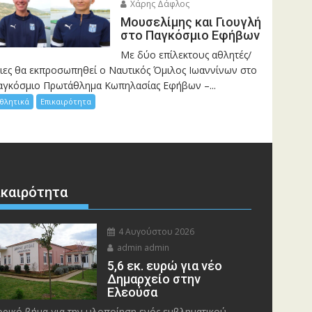
Χάρης Δάφλος
Μουσελίμης και Γιουγλή
στο Παγκόσμιο Εφήβων
Mε δύο επίλεκτους αθλητές/
ριες θα εκπροσωπηθεί ο Ναυτικός Όμιλος Ιωαννίνων στο
αγκόσμιο Πρωτάθλημα Κωπηλασίας Εφήβων –...
θλητικά
Επικαιρότητα
ικαιρότητα
4 Αυγούστου 2026
admin admin
5,6 εκ. ευρώ για νέο
Δημαρχείο στην
Ελεούσα
ορικό βήμα για την υλοποίηση ενός εμβληματικού