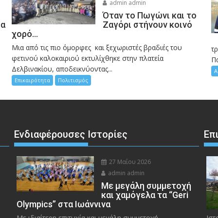
admin admin
Όταν το Πωγώνι και το
σα
Ζαγόρι στήνουν κοινό
χορό…
Μια από τις πιο όμορφες και ξεχωριστές βραδιές του
η
τ
φετινού καλοκαιριού εκτυλίχθηκε στην πλατεία
Π
Δελβινακίου, αποδεικνύοντας...
Α
Επικαιρότητα
Πολιτισμός
Ενδιαφέρουσες Ιστορίες
Επ
27 Μαΐου 2026
admin admin
Με μεγάλη συμμετοχή
και χαμόγελα τα “Geri
Olympics” στα Ιωάννινα
Με ιδιαίτερη επιτυχία και μεγάλη συμμετοχή
Ιστ