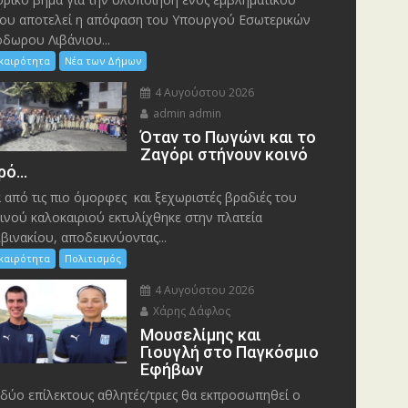
ου αποτελεί η απόφαση του Υπουργού Εσωτερικών
δωρου Λιβάνιου...
ικαιρότητα
Νέα των Δήμων
4 Αυγούστου 2026
admin admin
Όταν το Πωγώνι και το
Ζαγόρι στήνουν κοινό
ρό…
 από τις πιο όμορφες και ξεχωριστές βραδιές του
ινού καλοκαιριού εκτυλίχθηκε στην πλατεία
βινακίου, αποδεικνύοντας...
ικαιρότητα
Πολιτισμός
4 Αυγούστου 2026
Χάρης Δάφλος
Μουσελίμης και
Γιουγλή στο Παγκόσμιο
Εφήβων
δύο επίλεκτους αθλητές/τριες θα εκπροσωπηθεί ο