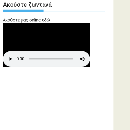
Ακούστε ζωντανά
Ακούστε μας online
εδώ