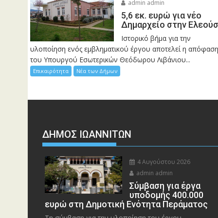
admin admin
5,6 εκ. ευρώ για νέο
Δημαρχείο στην Ελεού
Ιστορικό βήμα για την
υλοποίηση ενός εμβληματικού έργου αποτελεί η απόφασ
του Υπουργού Εσωτερικών Θεόδωρου Λιβάνιου...
Επικαιρότητα
Νέα των Δήμων
ΔΗΜΟΣ ΙΩΑΝΝΙΤΩΝ
4 Αυγούστου 2026
admin admin
Σύμβαση για έργα
υποδομής 400.000
ευρώ στη Δημοτική Ενότητα Περάματος
Τη σύμβαση για την υλοποίηση του έργου