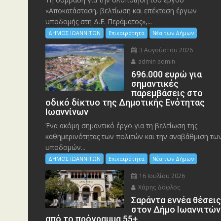
«Αποκατάσταση, βελτίωση και επέκταση έργων
υποδομής στη Δ.Ε. Περάματος»,...
ΔΗΜΟΣ ΙΩΑΝΝΙΤΩΝ
Επικαιρότητα
Νέα των Δήμων
3 Αυγούστου 2026
admin admin
696.000 ευρώ για
σημαντικές
παρεμβάσεις στο
οδικό δίκτυο της Δημοτικής Ενότητας
Ιωαννίνων
Ένα ακόμη σημαντικό έργο για τη βελτίωση της
καθημερινότητας των πολιτών και την αναβάθμιση τω
υποδομών...
ΔΗΜΟΣ ΙΩΑΝΝΙΤΩΝ
Επικαιρότητα
Νέα των Δήμων
16 Ιουλίου 2026
Χάρης Δάφλος
Σαράντα εννέα θέσει
στον Δήμο Ιωαννιτών
από το πρόγραμμα 55+