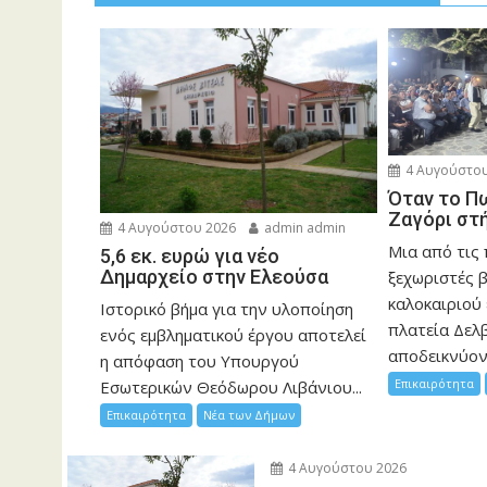
4 Αυγούστου
Όταν το Π
Ζαγόρι στ
4 Αυγούστου 2026
admin admin
Μια από τις
5,6 εκ. ευρώ για νέο
Δημαρχείο στην Ελεούσα
ξεχωριστές 
καλοκαιριού 
Ιστορικό βήμα για την υλοποίηση
πλατεία Δελβ
ενός εμβληματικού έργου αποτελεί
αποδεικνύοντ
η απόφαση του Υπουργού
Επικαιρότητα
Εσωτερικών Θεόδωρου Λιβάνιου...
Επικαιρότητα
Νέα των Δήμων
4 Αυγούστου 2026