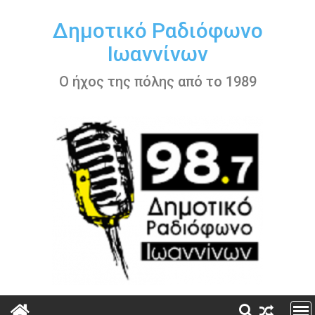
Περάστε
στο
Δημοτικό Ραδιόφωνο
περιεχόμενο
Ιωαννίνων
Ο ήχος της πόλης από το 1989