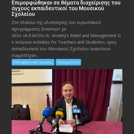
Eπιμορφώθηκαν σε θέματα διαχείρισης του
άγχους εκπαιδευτικοί του Μουσικού
Σχολείου
Στο πλαίσιο της υλοποίησης του ευρωπαϊκού
προγράμματος Erasmus+ με
τίτλο «A.R.M.ON.I.A.: Anxiety’s Relief and Management O
n Inclusive Activities for Teachers and Students», τρεις
εκπαιδευτικοί του Μουσικού Σχολείου Ιωαννίνων
συμμετείχαν...
Ενδιαφέρουσες Ιστορίες
Επικαιρότητα