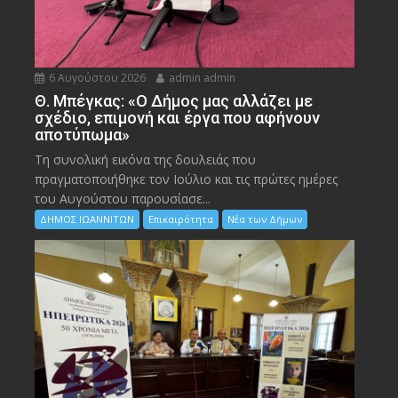
6 Αυγούστου 2026
admin admin
Θ. Μπέγκας: «Ο Δήμος μας αλλάζει με
σχέδιο, επιμονή και έργα που αφήνουν
αποτύπωμα»
Τη συνολική εικόνα της δουλειάς που
πραγματοποιήθηκε τον Ιούλιο και τις πρώτες ημέρες
του Αυγούστου παρουσίασε...
ΔΗΜΟΣ ΙΩΑΝΝΙΤΩΝ
Επικαιρότητα
Νέα των Δήμων