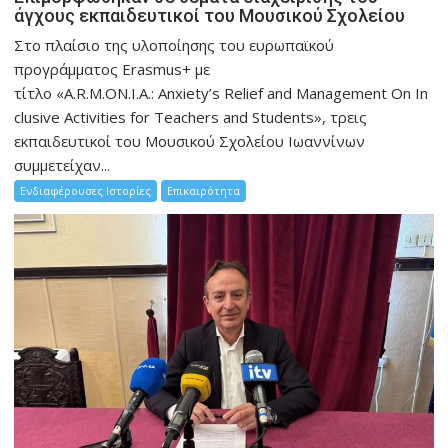
άγχους εκπαιδευτικοί του Μουσικού Σχολείου
Στο πλαίσιο της υλοποίησης του ευρωπαϊκού
προγράμματος Erasmus+ με
τίτλο «A.R.M.ON.I.A.: Anxiety’s Relief and Management On In
clusive Activities for Teachers and Students», τρεις
εκπαιδευτικοί του Μουσικού Σχολείου Ιωαννίνων
συμμετείχαν...
Ενδιαφέρουσες Ιστορίες
Επικαιρότητα