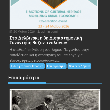
20 Μαΐου 2026
admin admin
Στο Δελβινάκι η 3η Διεπιστημονική
Συνάντηση Βυζαντινολόγων
Η σταθερή επένδυση του Δήμου Πωγωνίου στην
εκπαίδευση και η στρατηγική του επιλογή για
εξωστρέφεια μετουσιώνονται...
Ενδιαφέρουσες Ιστορίες
Επικαιρότητα
Νέα των Δήμων
Επικαιρότητα