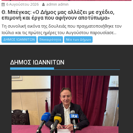
6 Αυγούστου 2026
admin admin
Θ. Μπέγκας: «Ο Δήμος μας αλλάζει με σχέδιο,
επιμονή και έργα που αφήνουν αποτύπωμα»
Τη συνολική εικόνα της δουλειάς που πραγματοποιήθηκε τον
Ιούλιο και τις πρώτες ημέρες του Αυγούστου παρουσίασε...
ΔΗΜΟΣ ΙΩΑΝΝΙΤΩΝ
Επικαιρότητα
Νέα των Δήμων
ΔΗΜΟΣ ΙΩΑΝΝΙΤΩΝ