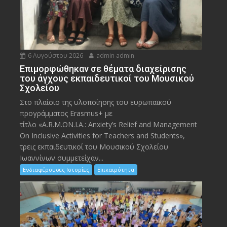
6 Αυγούστου 2026
admin admin
Eπιμορφώθηκαν σε θέματα διαχείρισης
του άγχους εκπαιδευτικοί του Μουσικού
Σχολείου
Στο πλαίσιο της υλοποίησης του ευρωπαϊκού
προγράμματος Erasmus+ με
τίτλο «A.R.M.ON.I.A.: Anxiety’s Relief and Management
On Inclusive Activities for Teachers and Students»,
τρεις εκπαιδευτικοί του Μουσικού Σχολείου
Ιωαννίνων συμμετείχαν...
Ενδιαφέρουσες Ιστορίες
Επικαιρότητα