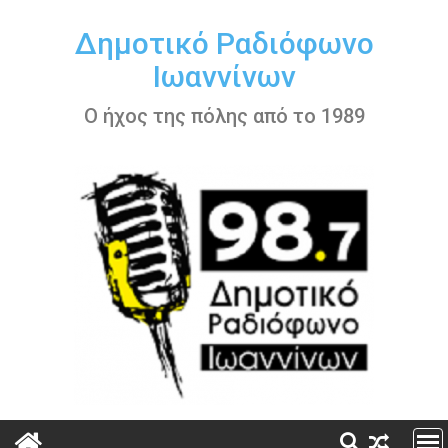
Περάστε
στο
Δημοτικό Ραδιόφωνο
περιεχόμενο
Ιωαννίνων
Ο ήχος της πόλης από το 1989