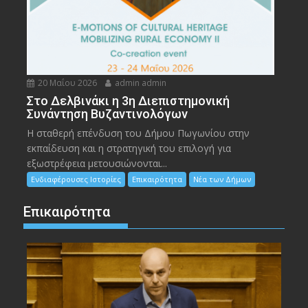
20 Μαΐου 2026
admin admin
Στο Δελβινάκι η 3η Διεπιστημονική
Συνάντηση Βυζαντινολόγων
Η σταθερή επένδυση του Δήμου Πωγωνίου στην
εκπαίδευση και η στρατηγική του επιλογή για
εξωστρέφεια μετουσιώνονται...
Ενδιαφέρουσες Ιστορίες
Επικαιρότητα
Νέα των Δήμων
Επικαιρότητα