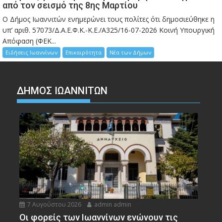
από τον σεισμό της 8ης Μαρτίου
Ο Δήμος Ιωαννιτών ενημερώνει τους πολίτες ότι δημοσιεύθηκε η
υπ’ αριθ. 57073/Δ.Α.Ε.Φ.Κ.-Κ.Ε./Α325/16-07-2026 Κοινή Υπουργική
Απόφαση (ΦΕΚ...
Ειδήσεις Ιωαννίνων
Επικαιρότητα
Νέα των Δήμων
ΔΗΜΟΣ ΙΩΑΝΝΙΤΩΝ
7 Αυγούστου 2026
admin admin
Οι φορείς των Ιωαννίνων ενώνουν τις