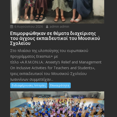
6 Αυγούστου 2026
admin admin
Eπιμορφώθηκαν σε θέματα διαχείρισης
του άγχους εκπαιδευτικοί του Μουσικού
Σχολείου
Στο πλαίσιο της υλοποίησης του ευρωπαϊκού
προγράμματος Erasmus+ με
τίτλο «A.R.M.ON.I.A.: Anxiety’s Relief and Management
On Inclusive Activities for Teachers and Students»,
τρεις εκπαιδευτικοί του Μουσικού Σχολείου
Ιωαννίνων συμμετείχαν...
Ενδιαφέρουσες Ιστορίες
Επικαιρότητα