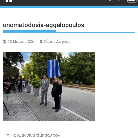
onomatodosia-aggelopoulos
10 Μαΐου 2026
Χάρης Δάφλος
Πλοήγηση
Τα Ιωάννινα τίμησαν τον