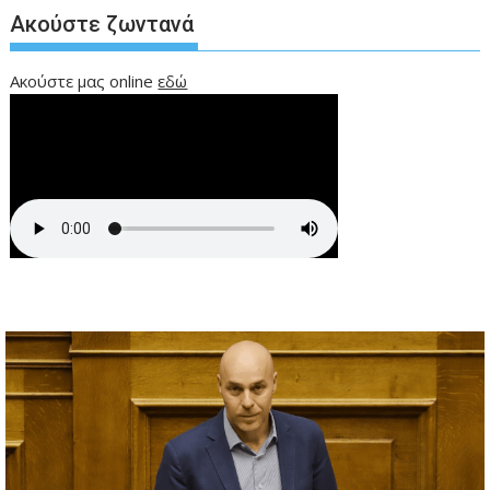
Ακούστε ζωντανά
Ακούστε μας online
εδώ