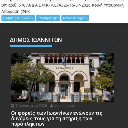
υπ’ αριθ. 57073/Δ.Α.Ε.Φ.Κ.-Κ.Ε./Α325/16-07-2026 Κοινή Υπουργική
Απόφαση (ΦΕΚ...
Ειδήσεις Ιωαννίνων
Επικαιρότητα
Νέα των Δήμων
ΔΗΜΟΣ ΙΩΑΝΝΙΤΩΝ
7 Αυγούστου 2026
admin admin
Οι φορείς των Ιωαννίνων ενώνουν τις
δυνάμεις τους για τη στήριξη των
πυρόπληκτων