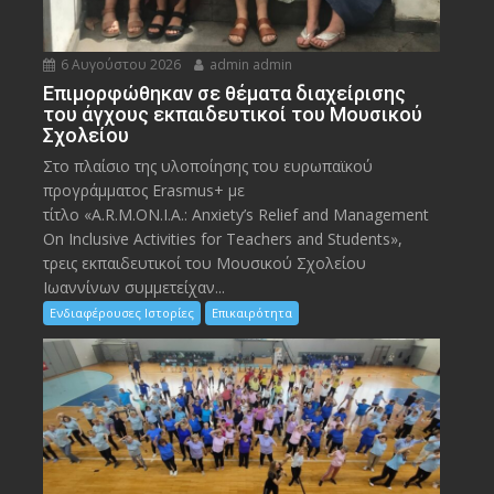
6 Αυγούστου 2026
admin admin
Eπιμορφώθηκαν σε θέματα διαχείρισης
του άγχους εκπαιδευτικοί του Μουσικού
Σχολείου
Στο πλαίσιο της υλοποίησης του ευρωπαϊκού
προγράμματος Erasmus+ με
τίτλο «A.R.M.ON.I.A.: Anxiety’s Relief and Management
On Inclusive Activities for Teachers and Students»,
τρεις εκπαιδευτικοί του Μουσικού Σχολείου
Ιωαννίνων συμμετείχαν...
Ενδιαφέρουσες Ιστορίες
Επικαιρότητα