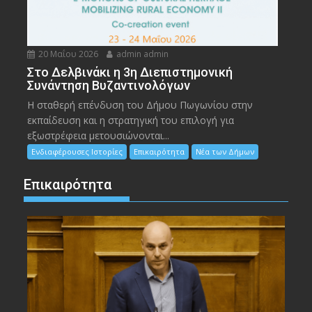
20 Μαΐου 2026
admin admin
Στο Δελβινάκι η 3η Διεπιστημονική
Συνάντηση Βυζαντινολόγων
Η σταθερή επένδυση του Δήμου Πωγωνίου στην
εκπαίδευση και η στρατηγική του επιλογή για
εξωστρέφεια μετουσιώνονται...
Ενδιαφέρουσες Ιστορίες
Επικαιρότητα
Νέα των Δήμων
Επικαιρότητα