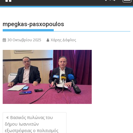
mpegkas-pasxopoulos
30 Οκτωβρίου 2025
Χάρης Δάφλος
Πλοήγηση
Βασικός πυλώνας του
άρθρων
δήμου Ιωαννιτών
εξωστρέφειας ο πολιτισμός