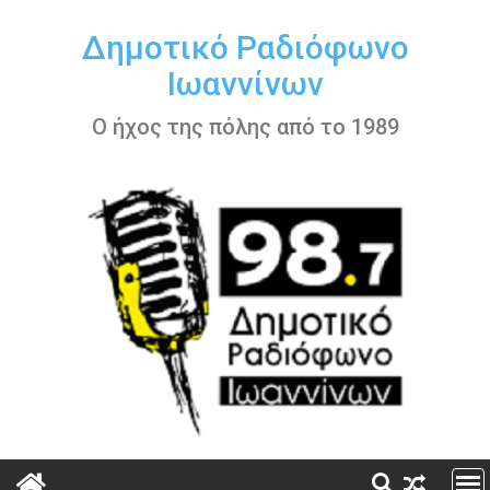
Περάστε
στο
Δημοτικό Ραδιόφωνο
περιεχόμενο
Ιωαννίνων
Ο ήχος της πόλης από το 1989