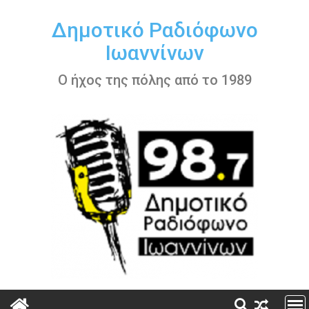
Περάστε
στο
Δημοτικό Ραδιόφωνο
περιεχόμενο
Ιωαννίνων
Ο ήχος της πόλης από το 1989