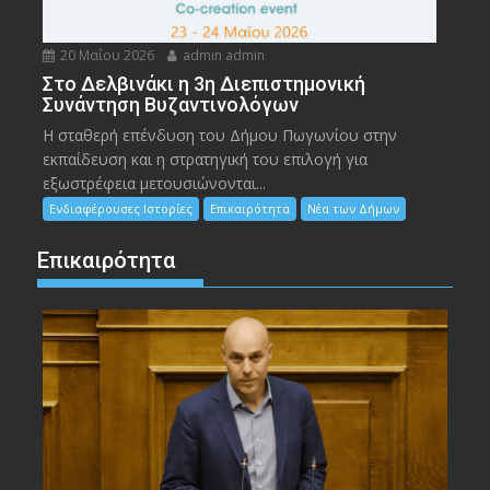
20 Μαΐου 2026
admin admin
Στο Δελβινάκι η 3η Διεπιστημονική
Συνάντηση Βυζαντινολόγων
Η σταθερή επένδυση του Δήμου Πωγωνίου στην
εκπαίδευση και η στρατηγική του επιλογή για
εξωστρέφεια μετουσιώνονται...
Ενδιαφέρουσες Ιστορίες
Επικαιρότητα
Νέα των Δήμων
Επικαιρότητα