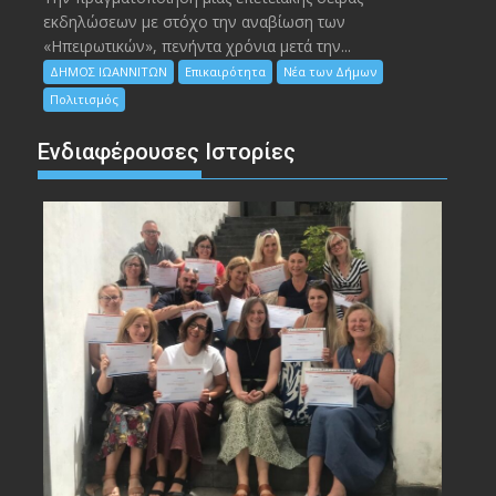
εκδηλώσεων με στόχο την αναβίωση των
«Ηπειρωτικών», πενήντα χρόνια μετά την...
ΔΗΜΟΣ ΙΩΑΝΝΙΤΩΝ
Επικαιρότητα
Νέα των Δήμων
Πολιτισμός
Ενδιαφέρουσες Ιστορίες