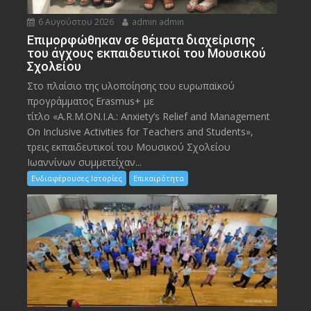
6 Αυγούστου 2026
admin admin
Eπιμορφώθηκαν σε θέματα διαχείρισης
του άγχους εκπαιδευτικοί του Μουσικού
Σχολείου
Στο πλαίσιο της υλοποίησης του ευρωπαϊκού
προγράμματος Erasmus+ με
τίτλο «A.R.M.ON.I.A.: Anxiety’s Relief and Management
On Inclusive Activities for Teachers and Students»,
τρεις εκπαιδευτικοί του Μουσικού Σχολείου
Ιωαννίνων συμμετείχαν...
Ενδιαφέρουσες Ιστορίες
Επικαιρότητα