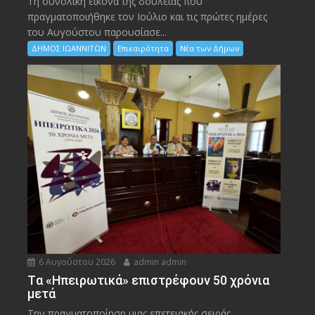
Τη συνολική εικόνα της δουλειάς που
πραγματοποιήθηκε τον Ιούλιο και τις πρώτες ημέρες
του Αυγούστου παρουσίασε...
ΔΗΜΟΣ ΙΩΑΝΝΙΤΩΝ
Επικαιρότητα
Νέα των Δήμων
6 Αυγούστου 2026
admin admin
Tα «Ηπειρωτικά» επιστρέφουν 50 χρόνια
μετά
Την πραγματοποίηση μιας επετειακής σειράς