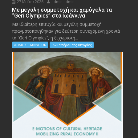
27 Μαΐου 2026
admin admin
Με μεγάλη συμμετοχή και χαμόγελα τα
“Geri Olympics” στα Ιωάννινα
Με ιδιαίτερη επιτυχία και μεγάλη συμμετοχή
πραγματοποιήθηκαν για δεύτερη συνεχόμενη χρονιά
τα “Geri Olympics”, η ξεχωριστή...
ΔΗΜΟΣ ΙΩΑΝΝΙΤΩΝ
Ενδιαφέρουσες Ιστορίες