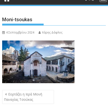
Moni-tsoukas
4 Σεπτεμβρίου 2024
Χάρης Δάφλος
Πλοήγηση
Εορτάζει η Ιερά Μονή
άρθρων
Παναγίας Τσούκας