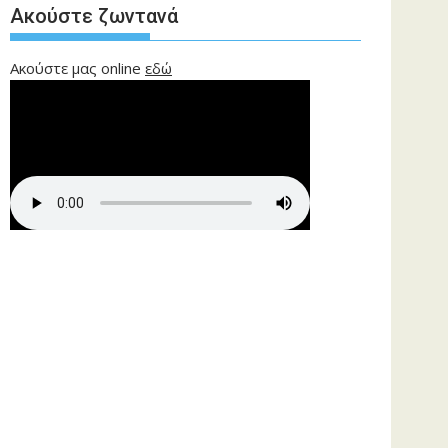
Ακούστε ζωντανά
Ακούστε μας online
εδώ