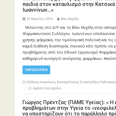
παιδιά στον καταυλισμό στην Κατσικά
Ιωαννίνων…»
23 Μαρτίου 2016
Βίκυ Μιχέλη
Μιλώντας στο Δ/Ρ και τη Βίκυ Μιχέλη στην εκπομ
Φαρμακευτικού Συλλόγου Ιωαννίνων υποδεικνύει ως
χρήσης φάρμακα, την τιμολογιακή πολιτική και τις
καμιά διάθεση διασποράς πανικού κάτι πρέπει να 
προβλήματος από τον Εθνικό Οργανισμό Φαρμάκου
καθημερινό κυνηγητό ανεύρεσης φαρμάκων. Ακούσ
ΠΕΡΙΣΣΌΤΕΡΑ
,
,
Ειδήσεις Ιωαννίνων
Επικαιρότητα
Συνεντεύξεις Ραδιοφών
Αφήστε ένα σχόλιο
Γιώργος Πρέντζας (ΠΑΜΕ Υγείας): « Η
προβλημάτων στην Υγεία το «νεοφιλε
να υποστηρίζουν ότι το παράλληλο πρ