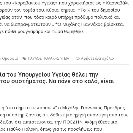
ς του «Καραβανιού Υγείας» που χαρακτήρισε ως « Καρναβάλι
ρούν τον τομέα του. Κύρια σημεία : *Το ¼ του δημοσίου
γείας όταν που τόσο καιρό υπήρχε πρόθυμο πολιτικό και
ι να διαπραγματευτούν… *Ο Μιχάλης Γιαννάκος βρίσκεται
ίχε πάθει μουγγαμάρα και τώρα θυμήθηκε…
 & Ομορφιά
ΠΑΥΛΟΣ ΠΟΛΑΚΗΣ ΥΓΕΙΑ
Αφήστε ένα σχόλιο
ία του Υπουργείου Υγείας θέλει την
ου συστήματος. Να πάνε στο καλό, είναι
πή ‘’στα σημεία των καιρών’’ ο Μιχάλης Γιαννάκος Πρόεδρος
ση υποστηρίζοντας ότι δόθηκε μια ηχηρή απάντηση από τους
δειξαν ότι εμπιστεύονται την ΠΟΕΔΗΝ. Ακόμη έθεσε μια
ας Παύλο Πολάκη, όπως για τις προσλήψεις που