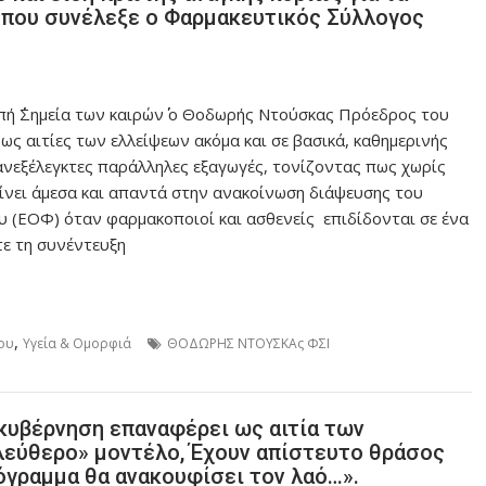
 που συνέλεξε ο Φαρμακευτικός Σύλλογος
πή ΄΄Σημεία των καιρών΄΄ ο Θοδωρής Ντούσκας Πρόεδρος του
 αιτίες των ελλείψεων ακόμα και σε βασικά, καθημερινής
 ανεξέλεγκτες παράλληλες εξαγωγές, τονίζοντας πως χωρίς
γίνει άμεσα και απαντά στην ανακοίνωση διάψευσης του
 (ΕΟΦ) όταν φαρμακοποιοί και ασθενείς επιδίδονται σε ένα
τε τη συνέντευξη
,
ου
Υγεία & Ομορφιά
ΘΟΔΩΡΗΣ ΝΤΟΥΣΚΑς ΦΣΙ
 κυβέρνηση επαναφέρει ως αιτία των
λεύθερο» μοντέλο, Έχουν απίστευτο θράσος
όγραμμα θα ανακουφίσει τον λαό…».