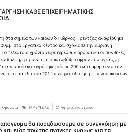
ΚΑΤΑΡΓΗΣΗ ΚΑΘΕ ΕΠΙΧΕΙΡΗΜΑΤΙΚΗΣ
ΟΙΑ
ή ΄΄στα σημεία των καιρών΄΄ ο Γιώργος Πρέντζας αναφέρθηκε
00μ.μ. στο Εργατικό Κέντρο και σχολίασε την αυριανή
Τα τελευταία χρόνια χειροτερεύουν δραματικά οι συνθήκες
ερίθαλψη, η πρόνοια, η πρωτοβάθμια φροντίδα υγείας ,η
 στον οποίο καταγράφηκε μείωση 200 εκατομμύρια για την
ένη στα επίπεδα του 2014 η χρηματοδότηση των νοσοκομείων
 & Ομορφιά
ΠΑΜΕ ΥΓΕΙΑΣ
Αφήστε ένα σχόλιο
ο απόγευμα θα παραδώσουμε σε συνεννόηση με
 και είδη πρώτης ανάγκης κυρίως για τα