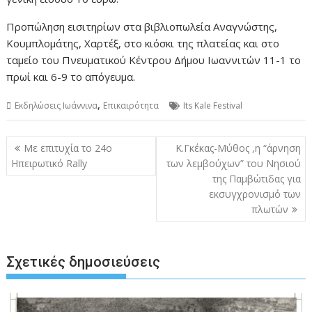
Προπώληση εισιτηρίων στα βιβλιοπωλεία Αναγνώστης,
Κουμπλομάτης, Χαρτέξ, στο κιόσκι της πλατείας και στο
ταμείο του Πνευματικού Κέντρου Δήμου Ιωαννιτών 11-1 το
πρωί και 6-9 το απόγευμα.
,
Εκδηλώσεις Ιωάννινα
Επικαιρότητα
Its Kale Festival
Πλοήγηση
Με επιτυχία το 24ο
Κ.Γκέκας-Μύθος ,η “άρνηση
άρθρων
Ηπειρωτικό Rally
των λεμβούχων” του Νησιού
της Παμβώτιδας για
εκσυγχρονισμό των
πλωτών
Σχετικές δημοσιεύσεις