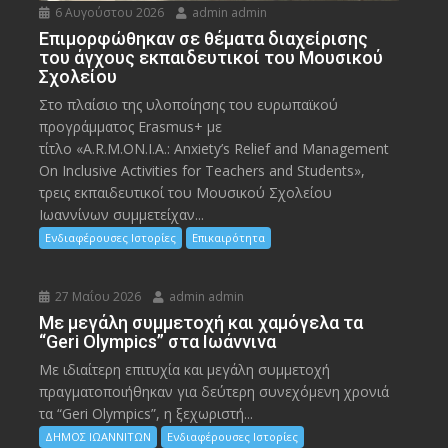
6 Αυγούστου 2026
admin admin
Eπιμορφώθηκαν σε θέματα διαχείρισης
του άγχους εκπαιδευτικοί του Μουσικού
Σχολείου
Στο πλαίσιο της υλοποίησης του ευρωπαϊκού
προγράμματος Erasmus+ με
τίτλο «A.R.M.ON.I.A.: Anxiety’s Relief and Management
On Inclusive Activities for Teachers and Students»,
τρεις εκπαιδευτικοί του Μουσικού Σχολείου
Ιωαννίνων συμμετείχαν...
Ενδιαφέρουσες Ιστορίες
Επικαιρότητα
27 Μαΐου 2026
admin admin
Με μεγάλη συμμετοχή και χαμόγελα τα
“Geri Olympics” στα Ιωάννινα
Με ιδιαίτερη επιτυχία και μεγάλη συμμετοχή
πραγματοποιήθηκαν για δεύτερη συνεχόμενη χρονιά
τα “Geri Olympics”, η ξεχωριστή...
ΔΗΜΟΣ ΙΩΑΝΝΙΤΩΝ
Ενδιαφέρουσες Ιστορίες