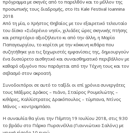
πρόγραμμα με σκηνές από το παρελθόν και το μέλλον της
προσωπικής τους διαδρομής, στο Its Kale Festival Ioannina
2018
Από τη μία, ο Χρήστος Θηβαίος με τον εξαιρετικό τελευταίο
του δίσκο «Σιδερένιο νησί», χιλιάδες ώρες σκηνικής πτήσης
και ρεπερτόριο αξιοζήλευτο κι από την άλλη, η Μαρία
Παπαγεωργίου, το κορίτσι με την κόκκινη κιθάρα που
συζητήθηκε για τις ξεχωριστές εμφανίσεις της, δημιουργούν
ένα δυσεύρετο αισθητικό και συναισθηματικό περιβάλλον με
καθαρό οξυγόνο που παράγεται από την Τέχνη τους και τον
σεβασμό στον ακροατή.
Συνοδοιπόροι σε αυτό το ταξίδι οι επί χρόνια συνεργάτες
τους Μάξιμος Δράκος – πιάνο, Σταύρος Ρουμελιώτης –
κιθάρες, Καλλίστρατος Δρακόπουλος – τύμπανα, Ντίνος
Μάνος – κοντραμπάσο.
Η συναυλία θα γίνει την Πέμπτη 19 Ιουλίου 2018, στις 9:30
το βράδυ στο Πάρκο Πυρσινέλλα (Γιαννιώτικο Σαλόνι) με
γενική είσοδο 10 ευρώ.