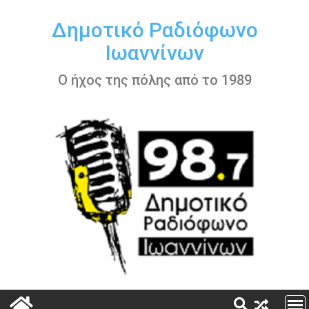
Περάστε
στο
Δημοτικό Ραδιόφωνο
περιεχόμενο
Ιωαννίνων
Ο ήχος της πόλης από το 1989