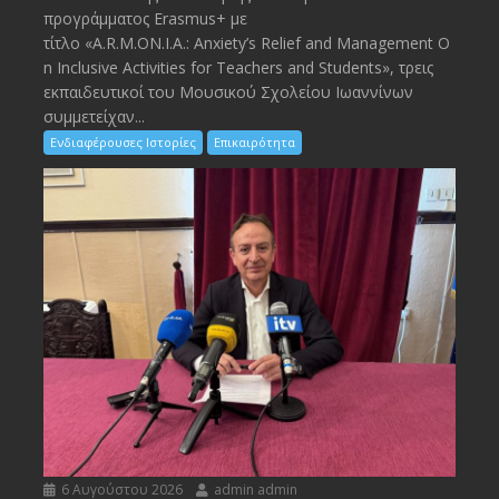
προγράμματος Erasmus+ με
τίτλο «A.R.M.ON.I.A.: Anxiety’s Relief and Management O
n Inclusive Activities for Teachers and Students», τρεις
εκπαιδευτικοί του Μουσικού Σχολείου Ιωαννίνων
συμμετείχαν...
Ενδιαφέρουσες Ιστορίες
Επικαιρότητα
6 Αυγούστου 2026
admin admin