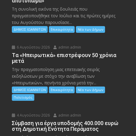
αποτύπωμα»
Τη συνολική εικόνα της δουλειάς που
πραγματοποιήθηκε τον Ιούλιο και τις πρώτες ημέρες
του Αυγούστου παρουσίασε...
ΔΗΜΟΣ ΙΩΑΝΝΙΤΩΝ
Επικαιρότητα
Νέα των Δήμων
6 Αυγούστου 2026
admin admin
Tα «Ηπειρωτικά» επιστρέφουν 50 χρόνια
μετά
Την πραγματοποίηση μιας επετειακής σειράς
εκδηλώσεων με στόχο την αναβίωση των
«Ηπειρωτικών», πενήντα χρόνια μετά την...
ΔΗΜΟΣ ΙΩΑΝΝΙΤΩΝ
Επικαιρότητα
Νέα των Δήμων
Πολιτισμός
4 Αυγούστου 2026
admin admin
Σύμβαση για έργα υποδομής 400.000 ευρώ
στη Δημοτική Ενότητα Περάματος