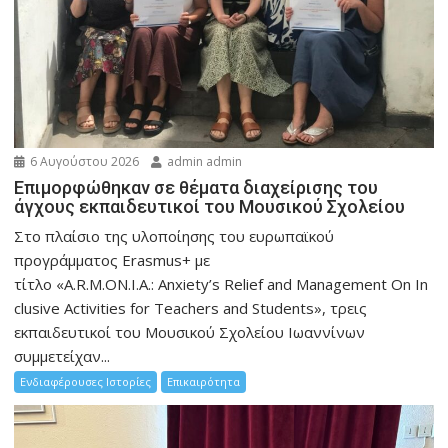
6 Αυγούστου 2026
admin admin
Eπιμορφώθηκαν σε θέματα διαχείρισης του
άγχους εκπαιδευτικοί του Μουσικού Σχολείου
Στο πλαίσιο της υλοποίησης του ευρωπαϊκού
προγράμματος Erasmus+ με
τίτλο «A.R.M.ON.I.A.: Anxiety’s Relief and Management On In
clusive Activities for Teachers and Students», τρεις
εκπαιδευτικοί του Μουσικού Σχολείου Ιωαννίνων
συμμετείχαν...
Ενδιαφέρουσες Ιστορίες
Επικαιρότητα