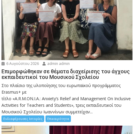
6 Αυγούστου 2026
admin admin
Eπιμορφώθηκαν σε θέματα διαχείρισης του άγχους
εκπαιδευτικοί του Μουσικού Σχολείου
Στο πλαίσιο της υλοποίησης του ευρωπαϊκού προγράμματος
Erasmus+ με
τίτλο «A.R.M.ON.I.A.: Anxiety’s Relief and Management On Inclusive
Activities for Teachers and Students», τρεις εκπαιδευτικοί του
Μουσικού Σχολείου Ιωαννίνων συμμετείχαν...
Ενδιαφέρουσες Ιστορίες
Επικαιρότητα