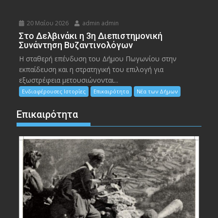
20 Μαΐου 2026
admin admin
Στο Δελβινάκι η 3η Διεπιστημονική
Συνάντηση Βυζαντινολόγων
Η σταθερή επένδυση του Δήμου Πωγωνίου στην
εκπαίδευση και η στρατηγική του επιλογή για
εξωστρέφεια μετουσιώνονται...
Ενδιαφέρουσες Ιστορίες
Επικαιρότητα
Νέα των Δήμων
Επικαιρότητα