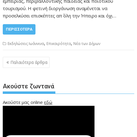
εμπειρίας, περιβαλλοντικής παιδείας και ποιοτικού
τουρισμού. Η φετινή διοργάνωση αναμένεται να
προσελκύσει επισκέπτες απ΄ όλη την Ήπειρο και όχι…
ΠΕΡΙΣΣΌΤΕΡΑ
,
,
Εκδηλώσεις Ιωάννινα
Επικαιρότητα
Νέα των Δήμων
Πλοήγηση
Παλαιότερα άρθρα
άρθρων
Ακούστε ζωντανά
Ακούστε μας online
εδώ