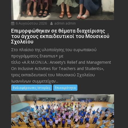
6 Αυγούστου 2026
admin admin
Eπιμορφώθηκαν σε θέματα διαχείρισης
του άγχους εκπαιδευτικοί του Μουσικού
Σχολείου
Στο πλαίσιο της υλοποίησης του ευρωπαϊκού
προγράμματος Erasmus+ με
τίτλο «A.R.M.ON.I.A.: Anxiety’s Relief and Management
On Inclusive Activities for Teachers and Students»,
τρεις εκπαιδευτικοί του Μουσικού Σχολείου
Ιωαννίνων συμμετείχαν...
Ενδιαφέρουσες Ιστορίες
Επικαιρότητα