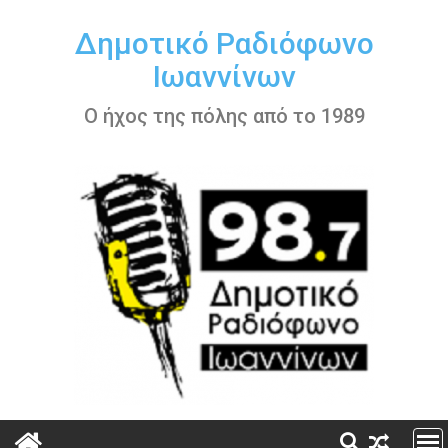
Περάστε
στο
Δημοτικό Ραδιόφωνο
περιεχόμενο
Ιωαννίνων
Ο ήχος της πόλης από το 1989