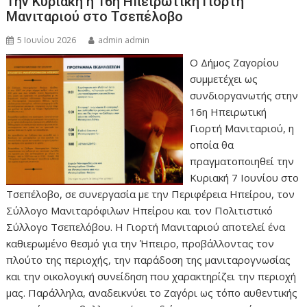
Την Κυριακή η 16η Ηπειρωτική Γιορτή
Μανιταριού στο Τσεπέλοβο
5 Ιουνίου 2026
admin admin
Ο Δήμος Ζαγορίου
συμμετέχει ως
συνδιοργανωτής στην
16η Ηπειρωτική
Γιορτή Μανιταριού, η
οποία θα
πραγματοποιηθεί την
Κυριακή 7 Ιουνίου στο
Τσεπέλοβο, σε συνεργασία με την Περιφέρεια Ηπείρου, τον
Σύλλογο Μανιταρόφιλων Ηπείρου και τον Πολιτιστικό
Σύλλογο Τσεπελόβου. Η Γιορτή Μανιταριού αποτελεί ένα
καθιερωμένο θεσμό για την Ήπειρο, προβάλλοντας τον
πλούτο της περιοχής, την παράδοση της μανιταρογνωσίας
και την οικολογική συνείδηση που χαρακτηρίζει την περιοχή
μας. Παράλληλα, αναδεικνύει το Ζαγόρι ως τόπο αυθεντικής