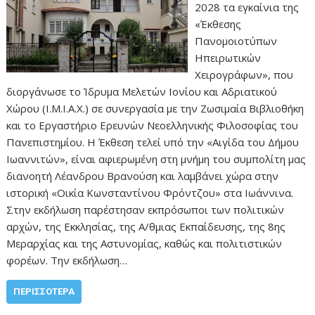
2028 τα εγκαίνια της
«Έκθεσης
Πανομοιοτύπων
Ηπειρωτικών
Χειρογράφων», που
διοργάνωσε το Ίδρυμα Μελετών Ιονίου και Αδριατικού
Χώρου (Ι.Μ.Ι.Α.Χ.) σε συνεργασία με την Ζωσιμαία Βιβλιοθήκη
και το Εργαστήριο Ερευνών Νεοελληνικής Φιλοσοφίας του
Πανεπιστημίου. Η Έκθεση τελεί υπό την «Αιγίδα του Δήμου
Ιωαννιτών», είναι αφιερωμένη στη μνήμη του συμπολίτη μας
διανοητή Λέανδρου Βρανούση και λαμβάνει χώρα στην
ιστορική «Οικία Κωνσταντίνου Φρόντζου» στα Ιωάννινα.
Στην εκδήλωση παρέστησαν εκπρόσωποι των πολιτικών
αρχών, της Εκκλησίας, της Α/θμιας Εκπαίδευσης, της 8ης
Μεραρχίας και της Αστυνομίας, καθώς και πολιτιστικών
φορέων. Την εκδήλωση…
ΠΕΡΙΣΣΌΤΕΡΑ