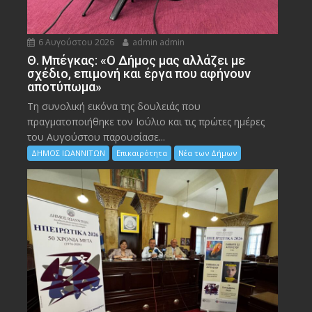
6 Αυγούστου 2026
admin admin
Θ. Μπέγκας: «Ο Δήμος μας αλλάζει με
σχέδιο, επιμονή και έργα που αφήνουν
αποτύπωμα»
Τη συνολική εικόνα της δουλειάς που
πραγματοποιήθηκε τον Ιούλιο και τις πρώτες ημέρες
του Αυγούστου παρουσίασε...
ΔΗΜΟΣ ΙΩΑΝΝΙΤΩΝ
Επικαιρότητα
Νέα των Δήμων