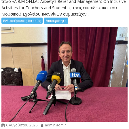
τίτλο «A.R.M.ON.I.A.: Anxiety’s Relief and Management On Inclusive
Activities for Teachers and Students», τρεις εκπαιδευτικοί του
Μουσικού Σχολείου Ιωαννίνων συμμετείχαν...
Ενδιαφέρουσες Ιστορίες
Επικαιρότητα
6 Αυγούστου 2026
admin admin