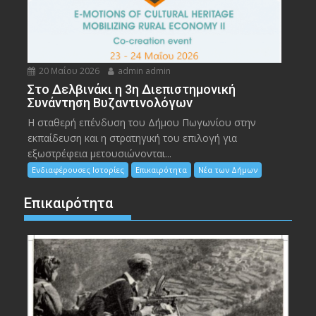
20 Μαΐου 2026
admin admin
Στο Δελβινάκι η 3η Διεπιστημονική
Συνάντηση Βυζαντινολόγων
Η σταθερή επένδυση του Δήμου Πωγωνίου στην
εκπαίδευση και η στρατηγική του επιλογή για
εξωστρέφεια μετουσιώνονται...
Ενδιαφέρουσες Ιστορίες
Επικαιρότητα
Νέα των Δήμων
Επικαιρότητα