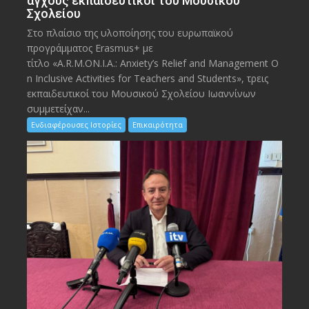
άγχους εκπαιδευτικοί του Μουσικού
Σχολείου
Στο πλαίσιο της υλοποίησης του ευρωπαϊκού
προγράμματος Erasmus+ με
τίτλο «A.R.M.ON.I.A.: Anxiety’s Relief and Management O
n Inclusive Activities for Teachers and Students», τρεις
εκπαιδευτικοί του Μουσικού Σχολείου Ιωαννίνων
συμμετείχαν...
Ενδιαφέρουσες Ιστορίες
Επικαιρότητα