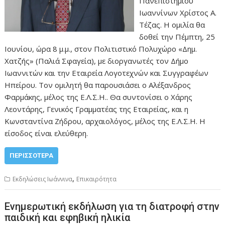
Πανεπιστημίου
Ιωαννίνων Χρίστος Α.
Τέζας. Η ομιλία θα
δοθεί την Πέμπτη, 25
Ιουνίου, ώρα 8 μ.μ., στον Πολιτιστικό Πολυχώρο «Δημ.
Χατζής» (Παλιά Σφαγεία), με διοργανωτές τον Δήμο
Ιωαννιτών και την Εταιρεία Λογοτεχνών και Συγγραφέων
Ηπείρου. Τον ομιλητή θα παρουσιάσει ο Αλέξανδρος
Φαρμάκης, μέλος της Ε.Λ.Σ.Η.. Θα συντονίσει ο Χάρης
Λεοντάρης, Γενικός Γραμματέας της Εταιρείας, και η
Κωνσταντίνα Ζήδρου, αρχαιολόγος, μέλος της Ε.Λ.Σ.Η. Η
είσοδος είναι ελεύθερη.
ΠΕΡΙΣΣΌΤΕΡΑ
,
Εκδηλώσεις Ιωάννινα
Επικαιρότητα
Ενημερωτική εκδήλωση για τη διατροφή στην
παιδική και εφηβική ηλικία