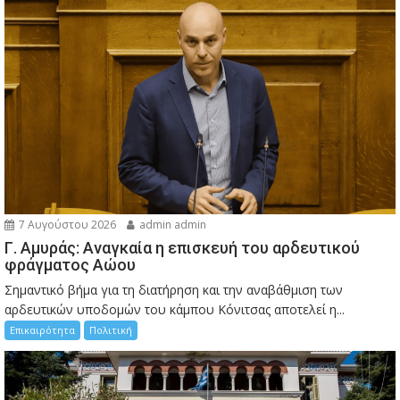
7 Αυγούστου 2026
admin admin
Γ. Αμυράς: Αναγκαία η επισκευή του αρδευτικού
φράγματος Αώου
Σημαντικό βήμα για τη διατήρηση και την αναβάθμιση των
αρδευτικών υποδομών του κάμπου Κόνιτσας αποτελεί η...
Επικαιρότητα
Πολιτική