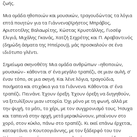
ζωής.
Μια ομάδα ηθοποιών και μουσικών, τραγουδώντας τα λόγια
επτά ποιητών για τα Γιάννενα{Χρήστος Μπράβος,
Αριστοτέλης Βαλαωρίτης, Κώστας Κρυστάλλης, Γιοσέφ
Ελιγιά, Μιχάλης Γκανάς, Χατζή Σεχρέτης και Π. Αραβαντινός
(δημώδη άσματα της Ηπείρου)}, μάς προσκαλούν σε ένα
ιδιότυπο γλέντι.
Σημείωμα σκηνοθέτη: Μια ομάδα ανθρώπων –ηθοποιών,
μουσικών– κάθονται σ’ ένα μεγάλο τραπέζι, σε μιαν αυλή, σ’
έναν τόπο, σε μια σκηνή. Και λένε λόγια, τραγούδια,
ποιήματα και στιχάκια για τα Γιάννενα. Κάθονται σ’ ένα
τραπέζι. Πεινάνε. Έχουν όρεξη. Έχουν όρεξη να διηγηθούν,
να ξετυλίξουν μιαν ιστορία. Όχι μόνο με τη φωνή, αλλά με
την ψυχή, το μάτι, το χέρι, με τον συγχρονισμό τους. Ήσυχα
και ταπεινά στην αρχή, μετά μερακλώνουν, μπαίνουν στο
χορό, στον κύκλο, πάνω στο τραπέζι. Κι εκεί επάνω έρχεται,
καταφτάνει ο Κουτσογιάννης, με τον ξάδερφό του τον