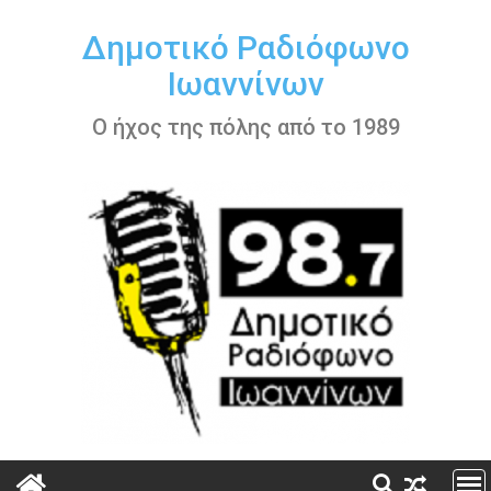
Περάστε
στο
Δημοτικό Ραδιόφωνο
περιεχόμενο
Ιωαννίνων
Ο ήχος της πόλης από το 1989