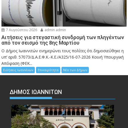
7 Αυγούστου 2026
admin admin
Αιτήσεις για στεγαστική συνδρομή των πληγέντων
από τον σεισμό της 8ης Μαρτίου
Ο Δήμος Ιωαννιτών ενημερώνει τους πολίτες ότι δημοσιεύθηκε η
υπ’ αριθ. 57073/Δ.Α.Ε.Φ.Κ.-Κ.Ε./Α325/16-07-2026 Κοινή Υπουργική
Απόφαση (ΦΕΚ...
Ειδήσεις Ιωαννίνων
Επικαιρότητα
Νέα των Δήμων
ΔΗΜΟΣ ΙΩΑΝΝΙΤΩΝ