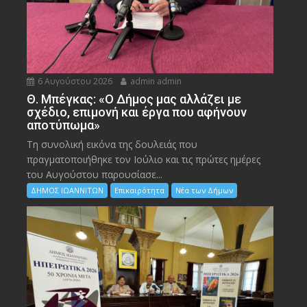
6 Αυγούστου 2026
admin admin
Θ. Μπέγκας: «Ο Δήμος μας αλλάζει με
σχέδιο, επιμονή και έργα που αφήνουν
αποτύπωμα»
Τη συνολική εικόνα της δουλειάς που
πραγματοποιήθηκε τον Ιούλιο και τις πρώτες ημέρες
του Αυγούστου παρουσίασε...
ΔΗΜΟΣ ΙΩΑΝΝΙΤΩΝ
Επικαιρότητα
Νέα των Δήμων