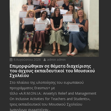
6 Αυγούστου 2026
admin admin
Eπιμορφώθηκαν σε θέματα διαχείρισης
του άγχους εκπαιδευτικοί του Μουσικού
Σχολείου
Στο πλαίσιο της υλοποίησης του ευρωπαϊκού
προγράμματος Erasmus+ με
τίτλο «A.R.M.ON.I.A.: Anxiety’s Relief and Management
On Inclusive Activities for Teachers and Students»,
τρεις εκπαιδευτικοί του Μουσικού Σχολείου
Ιωαννίνων συμμετείχαν...