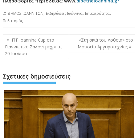
Πληροφορίες περιοδείας: www.
dipetheioannina.gr
,
,
,
ΔΗΜΟΣ ΙΩΑΝΝΙΤΩΝ
Εκδηλώσεις Ιωάννινα
Επικαιρότητα
Πολιτισμός
Πλοήγηση
ITF Ioannina Cup στο
«Στη σκιά του Λούσια» στο
άρθρων
Γιαννιώτικο Σαλόνι μέχρι τις
Μουσείο Αργυροτεχνίας
20 Ιουλίου
Σχετικές δημοσιεύσεις