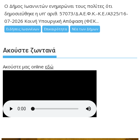
Ο Δήμος Ιωαννιτών ενημερώνει τους πολίτες ότι
δημοσιεύθηκε η υπ’ αριθ. 57073/Δ.Α.Ε.Φ.Κ.-Κ.Ε./Α325/16-
07-2026 Κοινή Υπουργική Απόφαση (ΦΕΚ...
Ειδήσεις Ιωαννίνων
Επικαιρότητα
Νέα των Δήμων
Ακούστε ζωντανά
Ακούστε μας online
εδώ