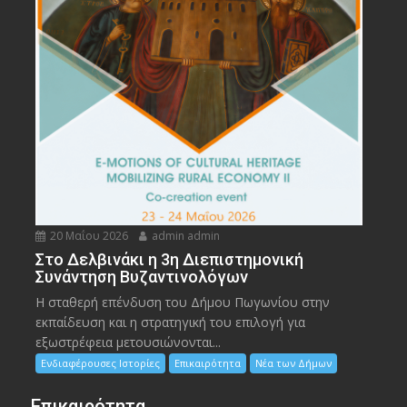
20 Μαΐου 2026
admin admin
Στο Δελβινάκι η 3η Διεπιστημονική
Συνάντηση Βυζαντινολόγων
Η σταθερή επένδυση του Δήμου Πωγωνίου στην
εκπαίδευση και η στρατηγική του επιλογή για
εξωστρέφεια μετουσιώνονται...
Ενδιαφέρουσες Ιστορίες
Επικαιρότητα
Νέα των Δήμων
Επικαιρότητα