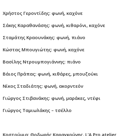
Χρήστος Γεροντίδης: φωνή, καχόνε
Σάκης Καραθανάσης: φωνή, κιθαρόνι, καχόνε
Σταμάτης Κραουνάκης: φωνή, πιάνο
Κώστας Μπουγιώτης: φωνή, καχόνε
Βασίλης Ντρουμπ
o
γιάννης: πιάνο
Βάιος Πράπας: φωνή, κιθάρες, μπουζούκι
Νίκος Σταδιάτης: φωνή, ακορντεόν
Γιώργος Στιβανάκης: φωνή, μαράκες, ντέφι
Γιώργος Ταμιωλάκης – τσέλλο
Κοστούμια: Θοδωρής Καραγκούνης,
L
‘
A Pro atelier