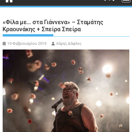
«Φίλα με… στα Γιάννενα» – Σταμάτης
Κραουνάκης + Σπείρα Σπείρα
19 Φεβρουαρίου 2019
Χάρης Δάφλος