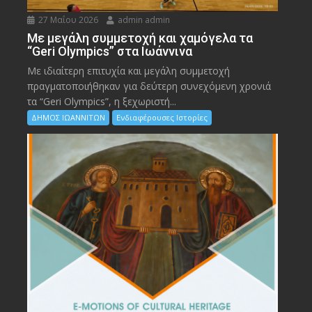
27 Μαΐου 2026
admin admin
Με μεγάλη συμμετοχή και χαμόγελα τα
“Geri Olympics” στα Ιωάννινα
Με ιδιαίτερη επιτυχία και μεγάλη συμμετοχή
πραγματοποιήθηκαν για δεύτερη συνεχόμενη χρονιά
τα “Geri Olympics”, η ξεχωριστή...
ΔΗΜΟΣ ΙΩΑΝΝΙΤΩΝ
Ενδιαφέρουσες Ιστορίες