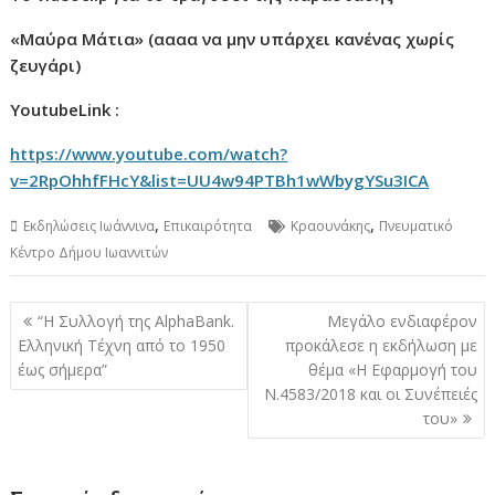
«Μαύρα Μάτια» (αααα να μην υπάρχει κανένας χωρίς
ζευγάρι)
YoutubeLin
k :
https://www.youtube.com/watch?
v=2RpOhhfFHcY&list=UU4w94PTBh1wWbygYSu3ICA
,
,
Εκδηλώσεις Ιωάννινα
Επικαιρότητα
Κραουνάκης
Πνευματικό
Κέντρο Δήμου Ιωαννιτών
Πλοήγηση
“Η Συλλογή της AlphaBank.
Μεγάλο ενδιαφέρον
άρθρων
Ελληνική Τέχνη από το 1950
προκάλεσε η εκδήλωση με
έως σήμερα”
θέμα «Η Εφαρμογή του
Ν.4583/2018 και οι Συνέπειές
του»