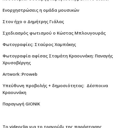
Ενορχηστρώσεις η ομάδα μουσικών
Στον ήχο ο Δημήτρης Γιάλας
Σχεδιασμός φωτισμού
o
Κώστας Μπλουγουράς
Φωτογραφίες: Σταύρος Χαμπάκης
Φωτογραφία αφίσας Σταμάτη Κραουνάκη: Παναγής
Χρυσοβέργης
Artwork
:
Proweb
Υπεύθυνη προβολής + δημοσιότητας: Δέσποινα
Κραουνάκη
Παραγωγή
GIONIK
To videoclip
για το τραγούδι της παράστασης