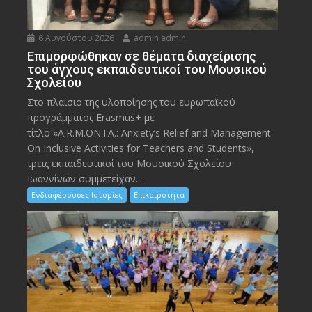
6 Αυγούστου 2026
admin admin
Eπιμορφώθηκαν σε θέματα διαχείρισης
του άγχους εκπαιδευτικοί του Μουσικού
Σχολείου
Στο πλαίσιο της υλοποίησης του ευρωπαϊκού
προγράμματος Erasmus+ με
τίτλο «A.R.M.ON.I.A.: Anxiety’s Relief and Management
On Inclusive Activities for Teachers and Students»,
τρεις εκπαιδευτικοί του Μουσικού Σχολείου
Ιωαννίνων συμμετείχαν...
Ενδιαφέρουσες Ιστορίες
Επικαιρότητα