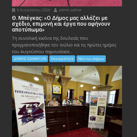
6 Αυγούστου 2026
admin admin
Θ. Μπέγκας: «Ο Δήμος μας αλλάζει με
σχέδιο, επιμονή και έργα που αφήνουν
αποτύπωμα»
Τη συνολική εικόνα της δουλειάς που
πραγματοποιήθηκε τον Ιούλιο και τις πρώτες ημέρες
του Αυγούστου παρουσίασε...
ΔΗΜΟΣ ΙΩΑΝΝΙΤΩΝ
Επικαιρότητα
Νέα των Δήμων