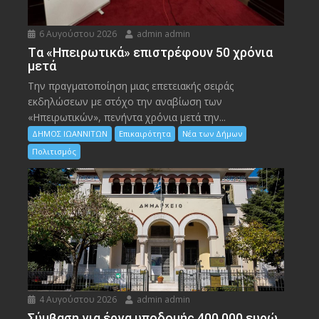
6 Αυγούστου 2026
admin admin
Tα «Ηπειρωτικά» επιστρέφουν 50 χρόνια
μετά
Την πραγματοποίηση μιας επετειακής σειράς
εκδηλώσεων με στόχο την αναβίωση των
«Ηπειρωτικών», πενήντα χρόνια μετά την...
ΔΗΜΟΣ ΙΩΑΝΝΙΤΩΝ
Επικαιρότητα
Νέα των Δήμων
Πολιτισμός
4 Αυγούστου 2026
admin admin
Σύμβαση για έργα υποδομής 400.000 ευρώ