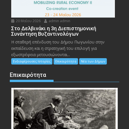
20 Μαΐου 2026
admin admin
Στο Δελβινάκι η 3η Διεπιστημονική
Συνάντηση Βυζαντινολόγων
Η σταθερή επένδυση του Δήμου Πωγωνίου στην
εκπαίδευση και η στρατηγική του επιλογή για
εξωστρέφεια μετουσιώνονται...
Ενδιαφέρουσες Ιστορίες
Επικαιρότητα
Νέα των Δήμων
Επικαιρότητα