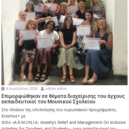
6 Αυγούστου 2026
admin admin
Eπιμορφώθηκαν σε θέματα διαχείρισης του άγχους
εκπαιδευτικοί του Μουσικού Σχολείου
Στο πλαίσιο της υλοποίησης του ευρωπαϊκού προγράμματος
Erasmus+ με
τίτλο «A.R.M.ON.I.A.: Anxiety’s Relief and Management On Inclusive
Activities for Teachers and Students», τρεις εκπαιδευτικοί του