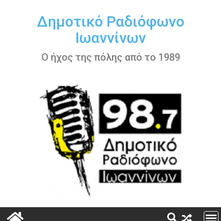
Περάστε
στο
Δημοτικό Ραδιόφωνο
περιεχόμενο
Ιωαννίνων
Ο ήχος της πόλης από το 1989