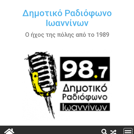
Περάστε
στο
Δημοτικό Ραδιόφωνο
περιεχόμενο
Ιωαννίνων
Ο ήχος της πόλης από το 1989