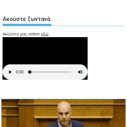
Ακούστε ζωντανά
Ακούστε μας online
εδώ