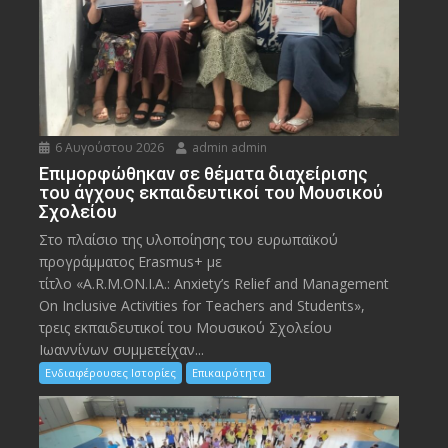
6 Αυγούστου 2026
admin admin
Eπιμορφώθηκαν σε θέματα διαχείρισης
του άγχους εκπαιδευτικοί του Μουσικού
Σχολείου
Στο πλαίσιο της υλοποίησης του ευρωπαϊκού
προγράμματος Erasmus+ με
τίτλο «A.R.M.ON.I.A.: Anxiety’s Relief and Management
On Inclusive Activities for Teachers and Students»,
τρεις εκπαιδευτικοί του Μουσικού Σχολείου
Ιωαννίνων συμμετείχαν...
Ενδιαφέρουσες Ιστορίες
Επικαιρότητα