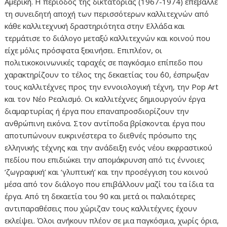
Αμερική. Η περίοδος της δικτατορίας (1967-1974) επέβαλλε
τη συνειδητή αποχή των περισσότερων καλλιτεχνών από
κάθε καλλιτεχνική δραστηριότητα στην Ελλάδα και
τερμάτισε το διάλογο μεταξύ καλλιτεχνών και κοινού που
είχε μόλις πρόσφατα ξεκινήσει. Επιπλέον, οι
πολιτικοκοινωνικές ταραχές σε παγκόσμιο επίπεδο που
χαρακτηρίζουν το τέλος της δεκαετίας του ΄60, έσπρωξαν
τους καλλιτέχνες προς την εννοιολογική τέχνη, την Pop Art
και τον Νέο Ρεαλισμό. Οι καλλιτέχνες δημιουργούν έργα
διαμαρτυρίας ή έργα που επαναπροσδιορίζουν την
ανθρώπινη εικόνα. Στον αντίποδα βρίσκονται έργα που
αποτυπώνουν ευκρινέστερα το διεθνές πρόσωπο της
ελληνικής τέχνης και την ανάδειξη ενός νέου εκφραστικού
πεδίου που επιδιώκει την απομάκρυνση από τις έννοιες
‘ζωγραφική’ και ‘γλυπτική’ και την προσέγγιση του κοινού
μέσα από τον διάλογο που επιβάλλουν μαζί του τα ίδια τα
έργα. Από τη δεκαετία του ΄90 και μετά οι παλαιότερες
αντιπαραθέσεις που χώριζαν τους καλλιτέχνες έχουν
εκλείψει. Όλοι ανήκουν πλέον σε μια παγκόσμια, χωρίς όρια,