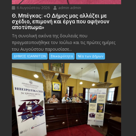
6 Αυγούστου 2026
admin admin
Θ. Μπέγκας: «Ο Δήμος μας αλλάζει με
σχέδιο, επιμονή και έργα που αφήνουν
αποτύπωμα»
Τη συνολική εικόνα της δουλειάς που
πραγματοποιήθηκε τον Ιούλιο και τις πρώτες ημέρες
του Αυγούστου παρουσίασε...
ΔΗΜΟΣ ΙΩΑΝΝΙΤΩΝ
Επικαιρότητα
Νέα των Δήμων