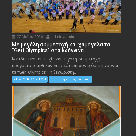
27 Μαΐου 2026
admin admin
Με μεγάλη συμμετοχή και χαμόγελα τα
“Geri Olympics” στα Ιωάννινα
Με ιδιαίτερη επιτυχία και μεγάλη συμμετοχή
πραγματοποιήθηκαν για δεύτερη συνεχόμενη χρονιά
τα “Geri Olympics”, η ξεχωριστή...
ΔΗΜΟΣ ΙΩΑΝΝΙΤΩΝ
Ενδιαφέρουσες Ιστορίες