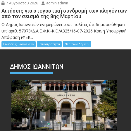
7 Αυγούστου 2026
admin admin
Αιτήσεις για στεγαστική συνδρομή των πληγέντων
από τον σεισμό της 8ης Μαρτίου
Ο Δήμος Ιωαννιτών ενημερώνει τους πολίτες ότι δημοσιεύθηκε η
υπ’ αριθ. 57073/Δ.Α.Ε.Φ.Κ.-Κ.Ε./Α325/16-07-2026 Κοινή Υπουργική
Απόφαση (ΦΕΚ...
Ειδήσεις Ιωαννίνων
Επικαιρότητα
Νέα των Δήμων
ΔΗΜΟΣ ΙΩΑΝΝΙΤΩΝ