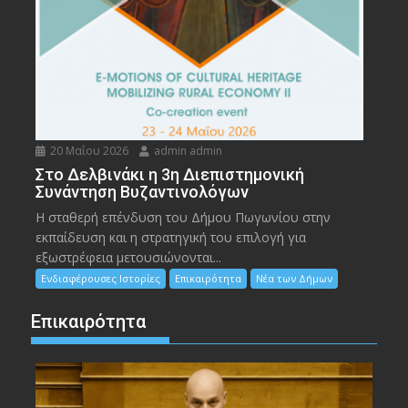
20 Μαΐου 2026
admin admin
Στο Δελβινάκι η 3η Διεπιστημονική
Συνάντηση Βυζαντινολόγων
Η σταθερή επένδυση του Δήμου Πωγωνίου στην
εκπαίδευση και η στρατηγική του επιλογή για
εξωστρέφεια μετουσιώνονται...
Ενδιαφέρουσες Ιστορίες
Επικαιρότητα
Νέα των Δήμων
Επικαιρότητα