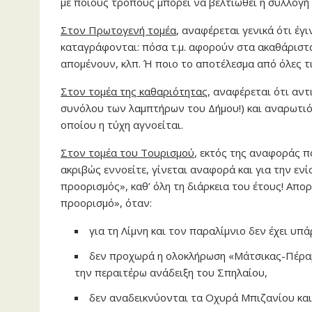
με ποιους τρόπους μπορεί να βελτιωθεί η συλλογή 
Στον Πρωτογενή τομέα
, αναφέρεται γενικά ότι έγ
καταγράφονται: πόσα τ.μ. αφορούν στα ακαθάριστα 
απομένουν, κλπ. Ή ποιο το αποτέλεσμα από όλες τι
Στον τομέα της καθαριότητας
, αναφέρεται ότι αν
συνόλου των λαμπτήρων του Δήμου!) και αναρωτιόμ
οποίου η τύχη αγνοείται.
Στον τομέα του Τουρισμού
, εκτός της αναφοράς π
ακριβώς εννοείτε, γίνεται αναφορά και για την εν
προορισμός», καθ’ όλη τη διάρκεια του έτους! Απο
προορισμό», όταν:
για τη Λίμνη και τον παραλίμνιο δεν έχει υπ
δεν προχωρά η ολοκλήρωση «Μάτσικας-Πέραμ
την περαιτέρω ανάδειξη του Σπηλαίου,
δεν αναδεικνύονται τα Οχυρά Μπιζανίου και