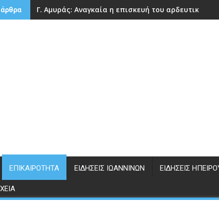
Γ. Αμυράς: Αναγκαία η επισκευή του αρδευτικού 
 άρθρα
ΕΠΙΚΑΙΡΌΤΗΤΑ
ΕΙΔΉΣΕΙΣ ΙΩΑΝΝΊΝΩΝ
ΕΙΔΉΣΕΙΣ ΗΠΕΊΡΟ
ΧΕΊΑ