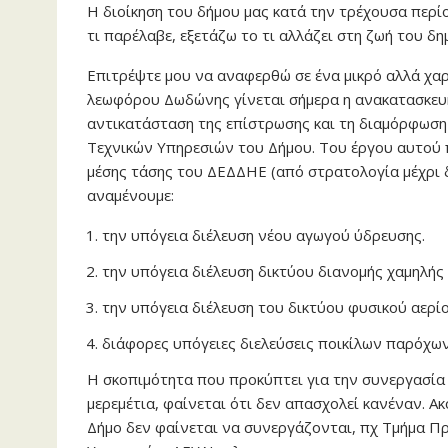
Η διοίκηση του δήμου μας κατά την τρέχουσα περίοδ
τι παρέλαβε, εξετάζω το τι αλλάζει στη ζωή του δη
Επιτρέψτε μου να αναφερθώ σε ένα μικρό αλλά χαρ
λεωφόρου Δωδώνης γίνεται σήμερα η ανακατασκευ
αντικατάσταση της επίστρωσης και τη διαμόρφωση 
Τεχνικών Υπηρεσιών του Δήμου. Του έργου αυτού π
μέσης τάσης του ΔΕΔΔΗΕ (από στρατολογία μέχρι δ
αναμένουμε:
την υπόγεια διέλευση νέου αγωγού ύδρευσης.
την υπόγεια διέλευση δικτύου διανομής χαμηλή
την υπόγεια διέλευση του δικτύου φυσικού αερίο
διάφορες υπόγειες διελεύσεις ποικίλων παρόχων
Η σκοπιμότητα που προκύπτει για την συνεργασί
μερεμέτια, φαίνεται ότι δεν απασχολεί κανέναν. Α
Δήμο δεν φαίνεται να συνεργάζονται, πχ Τμήμα Π