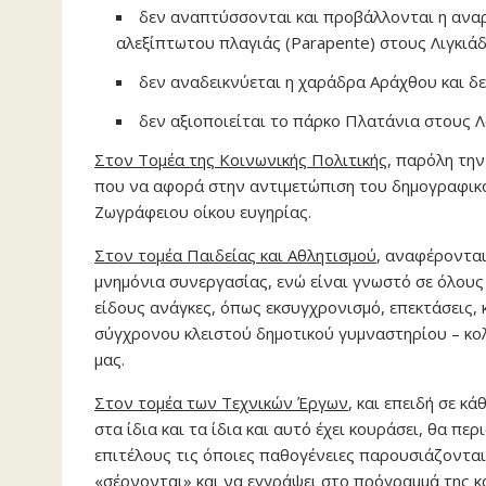
δεν αναπτύσσονται και προβάλλονται η αναρ
αλεξίπτωτου πλαγιάς (Parapente) στους Λιγκιάδ
δεν αναδεικνύεται η χαράδρα Αράχθου και δ
δεν αξιοποιείται το πάρκο Πλατάνια στους Λ
Στον Τομέα της Κοινωνικής Πολιτικής
, παρόλη τη
που να αφορά στην αντιμετώπιση του δημογραφικο
Ζωγράφειου οίκου ευγηρίας.
Στον τομέα Παιδείας και Αθλητισμού
, αναφέρονται
μνημόνια συνεργασίας, ενώ είναι γνωστό σε όλους 
είδους ανάγκες, όπως εκσυγχρονισμό, επεκτάσεις,
σύγχρονου κλειστού δημοτικού γυμναστηρίου – κολ
μας.
Στον τομέα των Τεχνικών Έργων
, και επειδή σε κ
στα ίδια και τα ίδια και αυτό έχει κουράσει, θα π
επιτέλους τις όποιες παθογένειες παρουσιάζονται
«σέρνονται» και να εγγράψει στο πρόγραμμά της κ