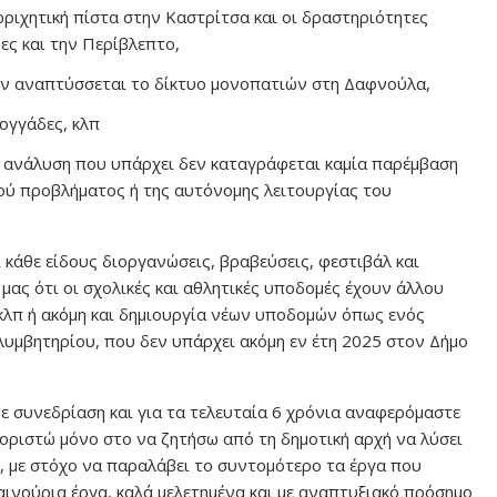
ριχητική πίστα στην Καστρίτσα και οι δραστηριότητες
ες και την Περίβλεπτο,
εν αναπτύσσεται το δίκτυο μονοπατιών στη Δαφνούλα,
ογγάδες, κλπ
ν ανάλυση που υπάρχει δεν καταγράφεται καμία παρέμβαση
ύ προβλήματος ή της αυτόνομης λειτουργίας του
 κάθε είδους διοργανώσεις, βραβεύσεις, φεστιβάλ και
μας ότι οι σχολικές και αθλητικές υποδομές έχουν άλλου
 κλπ ή ακόμη και δημιουργία νέων υποδομών όπως ενός
υμβητηρίου, που δεν υπάρχει ακόμη εν έτη 2025 στον Δήμο
άθε συνεδρίαση και για τα τελευταία 6 χρόνια αναφερόμαστε
εριοριστώ μόνο στο να ζητήσω από τη δημοτική αρχή να λύσει
, με στόχο να παραλάβει το συντομότερο τα έργα που
αινούρια έργα, καλά μελετημένα και με αναπτυξιακό πρόσημο