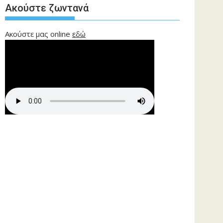
Ακούστε ζωντανά
Ακούστε μας online
εδώ