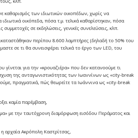
τους, κλπ.
ινε καθαρισμός των ιδιωτικών οικοπέδων, χωρίς να
ιδιωτικά οικόπεδα, πόσα τ.μ. τελικά καθαρίστηκαν, πόσα
ς συμμετοχές σε εκδηλώσεις, γενικές συνελεύσεις, κλπ.
τικαταστάθηκαν περίπου 8.600 λαμπτήρες (δηλαδή το 50% του
αστε σε τι θα συνεισφέρει τελικά το έργο των LED, του
ου γίνεται για την «κρουαζιέρα» που δεν κατανοούμε τι
ίσχυση της ανταγωνιστικότητας των Ιωαννίνων ως «city-break
ρούμε, πραγματικά, πώς θεωρείτε τα Ιωάννινα ως «city-break
άρξει καμία παρέμβαση,
α» με την ταυτόχρονη διαμόρφωση εισόδου Περάματος και
 η αρχαία Ακρόπολη Καστρίτσας,