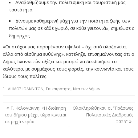
Αναβαθμίζουμε την πολιτισμική και τουριστική μας
ταυτότητα
Δίνουμε καθημερινή μάχη για την ποιότητα ζωής των
πολιτών μας σε κάθε χωριό, σε κάθε γειτονιά», σημείωσε ο
δήμαρχος.
«Οι στόχοι μας παραμένουν υψηλοί – όχι από αλαζονεία,
αλλά από αίσθημα ευθύνης», κατέληξε, επισημαίνοντας ότι ο
Δήμος Ιωαννιτών αξίζει και μπορεί να διεκδικήσει το
καλύτερο, με συμμάχους τους φορείς, την κοινωνία και τους
ίδιους τους πολίτες.
,
,
ΔΗΜΟΣ ΙΩΑΝΝΙΤΩΝ
Επικαιρότητα
Νέα των Δήμων
Πλοήγηση
Τ. Καλογιάννη: «Η διοίκηση
Ολοκληρώθηκαν οι “Πράσινες
άρθρων
του δήμου μέχρι τώρα κινείται
Πολιτιστικές Διαδρομές
σε ρηχά νερά»
2025”