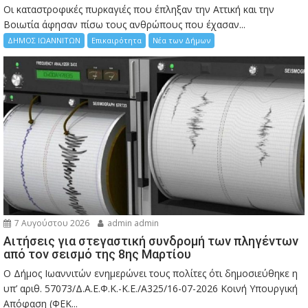
Οι καταστροφικές πυρκαγιές που έπληξαν την Αττική και την
Bοιωτία άφησαν πίσω τους ανθρώπους που έχασαν...
ΔΗΜΟΣ ΙΩΑΝΝΙΤΩΝ
Επικαιρότητα
Νέα των Δήμων
7 Αυγούστου 2026
admin admin
Αιτήσεις για στεγαστική συνδρομή των πληγέντων
από τον σεισμό της 8ης Μαρτίου
Ο Δήμος Ιωαννιτών ενημερώνει τους πολίτες ότι δημοσιεύθηκε η
υπ’ αριθ. 57073/Δ.Α.Ε.Φ.Κ.-Κ.Ε./Α325/16-07-2026 Κοινή Υπουργική
Απόφαση (ΦΕΚ...