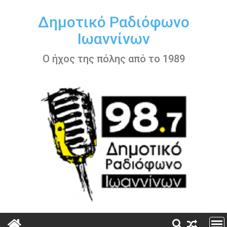
Περάστε
στο
Δημοτικό Ραδιόφωνο
περιεχόμενο
Ιωαννίνων
Ο ήχος της πόλης από το 1989