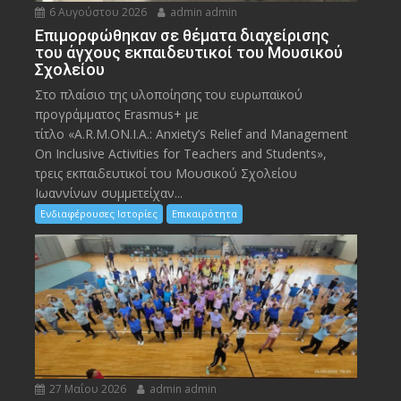
6 Αυγούστου 2026
admin admin
Eπιμορφώθηκαν σε θέματα διαχείρισης
του άγχους εκπαιδευτικοί του Μουσικού
Σχολείου
Στο πλαίσιο της υλοποίησης του ευρωπαϊκού
προγράμματος Erasmus+ με
τίτλο «A.R.M.ON.I.A.: Anxiety’s Relief and Management
On Inclusive Activities for Teachers and Students»,
τρεις εκπαιδευτικοί του Μουσικού Σχολείου
Ιωαννίνων συμμετείχαν...
Ενδιαφέρουσες Ιστορίες
Επικαιρότητα
27 Μαΐου 2026
admin admin