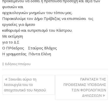
προκειμένου να δοθεί η πρέπουσα προσοχή και αξία των
φυσικών και
αρχαιολογικών μνημείων του τόπου μας.
Παρακαλούμε τον Δήμο Πρέβεζας να επισπεύσει τις
εργασίες για άμεσο
καθαρισμό και ευπρεπισμό του Κάστρου.
Με εκτίμηση
για το Δ.Σ
Ο ΠΡόεδρος Σταύρος Βλάχος
Η γραμματέας Πάντα Ελένη
Ειδήσεις Ηπείρου
Πλοήγηση
Ξεκινάει αύριο τη
ΠΑΡΑΤΑΣΗ ΤΗΣ
άρθρων
λειτουργία του το
ΠΡΟΘΕΣΜΙΑΣ ΥΠΟΒΟΛΗΣ
αποχετευτικό του Νησιού
ΤΩΝ ΦΟΡΟΛΟΓΙΚΩΝ
ΔΗΛΩΣΕΩΝ