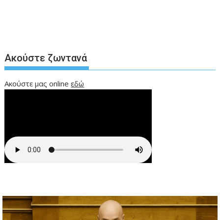
Ακούστε ζωντανά
Ακούστε μας online
εδώ