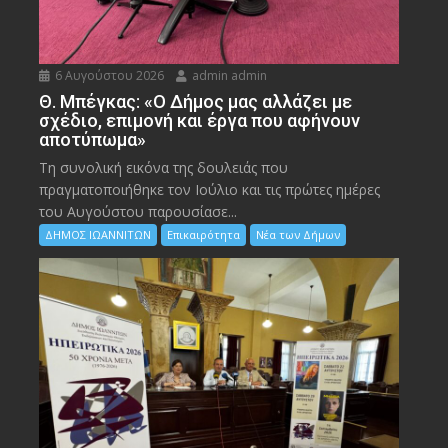
6 Αυγούστου 2026
admin admin
Θ. Μπέγκας: «Ο Δήμος μας αλλάζει με
σχέδιο, επιμονή και έργα που αφήνουν
αποτύπωμα»
Τη συνολική εικόνα της δουλειάς που
πραγματοποιήθηκε τον Ιούλιο και τις πρώτες ημέρες
του Αυγούστου παρουσίασε...
ΔΗΜΟΣ ΙΩΑΝΝΙΤΩΝ
Επικαιρότητα
Νέα των Δήμων