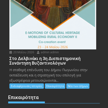
20 Μαΐου 2026
admin admin
Στο Δελβινάκι η 3η Διεπιστημονική
Συνάντηση Βυζαντινολόγων
Η σταθερή επένδυση του Δήμου Πωγωνίου στην
εκπαίδευση και η στρατηγική του επιλογή για
εξωστρέφεια μετουσιώνονται...
Ενδιαφέρουσες Ιστορίες
Επικαιρότητα
Νέα των Δήμων
Επικαιρότητα