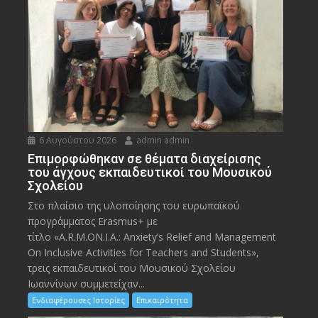
6 Αυγούστου 2026
admin admin
Eπιμορφώθηκαν σε θέματα διαχείρισης
του άγχους εκπαιδευτικοί του Μουσικού
Σχολείου
Στο πλαίσιο της υλοποίησης του ευρωπαϊκού
προγράμματος Erasmus+ με
τίτλο «A.R.M.ON.I.A.: Anxiety’s Relief and Management
On Inclusive Activities for Teachers and Students»,
τρεις εκπαιδευτικοί του Μουσικού Σχολείου
Ιωαννίνων συμμετείχαν...
Ενδιαφέρουσες Ιστορίες
Επικαιρότητα