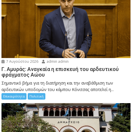
7 Αυγούστου 2026
admin admin
Γ. Αμυράς: Αναγκαία η επισκευή του αρδευτικού
φράγματος Αώου
Σημαντικό βήμα για τη διατήρηση και την αναβάθμιση των
αρδευτικών υποδομών του κάμπου Κόνιτσας αποτελεί η...
Επικαιρότητα
Πολιτική