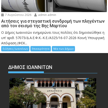
7 Αυγούστου 2026
admin admin
Αιτήσεις για στεγαστική συνδρομή των πληγέντων
από τον σεισμό της 8ης Μαρτίου
Ο Δήμος Ιωαννιτών ενημερώνει τους πολίτες ότι δημοσιεύθηκε η
υπ’ αριθ. 57073/Δ.Α.Ε.Φ.Κ.-Κ.Ε./Α325/16-07-2026 Κοινή Υπουργική
Απόφαση (ΦΕΚ...
Ειδήσεις Ιωαννίνων
Επικαιρότητα
Νέα των Δήμων
ΔΗΜΟΣ ΙΩΑΝΝΙΤΩΝ