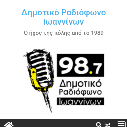
Περάστε
στο
Δημοτικό Ραδιόφωνο
περιεχόμενο
Ιωαννίνων
Ο ήχος της πόλης από το 1989