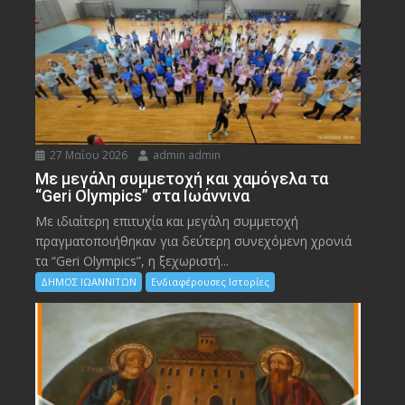
27 Μαΐου 2026
admin admin
Με μεγάλη συμμετοχή και χαμόγελα τα
“Geri Olympics” στα Ιωάννινα
Με ιδιαίτερη επιτυχία και μεγάλη συμμετοχή
πραγματοποιήθηκαν για δεύτερη συνεχόμενη χρονιά
τα “Geri Olympics”, η ξεχωριστή...
ΔΗΜΟΣ ΙΩΑΝΝΙΤΩΝ
Ενδιαφέρουσες Ιστορίες