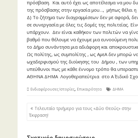
πρόσβαση. Και αυτό έχει ως αποτέλεσμα να μου δυσ
της πρόσβασης στην εργασία μου…, μήπως θέλει η 
Δ) Το ζήτημα των διαγραμμίσεων δεν με αφορά, δεν 
σε συνεργασία με όλες τις δομές της πολιτείας. Ε
υπάρχουν. Δεν είναι καθήκον των πολιτών να γίνο
βαθμό που θέλουμε να έχουμε μια ευνοούμενη πολι
το Δήμο συνάντησα μια αδιάφορη και αποκρουστική
Ως πολίτης, ως συμπολίτης , ως ΑμεΑ δεν μπορώ ν
ωχαδερφισμού της διοίκησης του Δήμου , των υπηρ
υπεύθυνοι πως με κάθε έννομο τρόπο θα υπερασπιστ
ΑΘΗΝΑ ΔΗΜΑ Λογοθεραπεύτρια στο Α΄ Ειδικό Σχολ
,
Ενδιαφέρουσες Ιστορίες
Επικαιρότητα
ΔΗΜΑ
Πλοήγηση
Τελευταίο τριήμερο για τους «Δύο Θεούς» στην
άρθρων
Έκφραση!