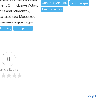
ΔΗΜΟΣ ΙΩΑΝΝΙΤΩΝ
Επικαιρότητα
nt On Inclusive Activit
Νέα των Δήμων
hers and Students»,
ευτικοί του Μουσικού
ννίνων συμμετείχαν...
Ιστορίες
Επικαιρότητα
0
Article Rating
Login