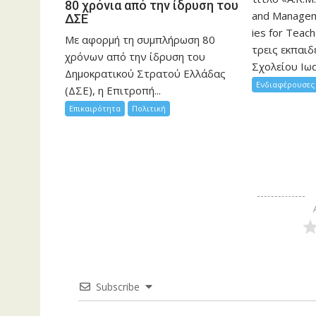
80 χρόνια από την ίδρυση του
and Manageme
ΔΣΕ
ies for Teac
Με αφορμή τη συμπλήρωση 80
τρεις εκπαιδ
χρόνων από την ίδρυση του
Σχολείου Ιωα
Δημοκρατικού Στρατού Ελλάδας
Ενδιαφέρουσες 
(ΔΣΕ), η Επιτροπή...
Επικαιρότητα
Πολιτική
Subscribe