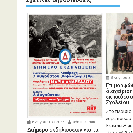
Σχετικές δημοσιεύσεις
6 Αυγούστου
Eπιμορφώθ
διαχείρισ
εκπαιδευτ
Σχολείου
Στο πλαίσιο
ευρωπαϊκού
6 Αυγούστου 2026
admin admin
Erasmus+ με
Διήμερο εκδηλώσεων για τα
τίτλο «A.R.M.