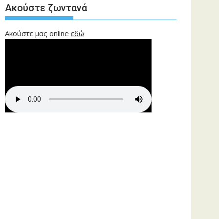
Ακούστε ζωντανά
Ακούστε μας online
εδώ