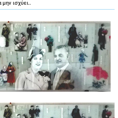
 μην ισχύει..