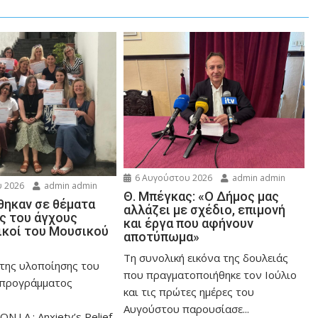
6 Αυγούστου 2026
admin admin
 2026
admin admin
Θ. Μπέγκας: «Ο Δήμος μας
ηκαν σε θέματα
αλλάζει με σχέδιο, επιμονή
ης του άγχους
και έργα που αφήνουν
ικοί του Μουσικού
αποτύπωμα»
Τη συνολική εικόνα της δουλειάς
 της υλοποίησης του
που πραγματοποιήθηκε τον Ιούλιο
 προγράμματος
και τις πρώτες ημέρες του
Αυγούστου παρουσίασε...
ON.I.A.: Anxiety’s Relief