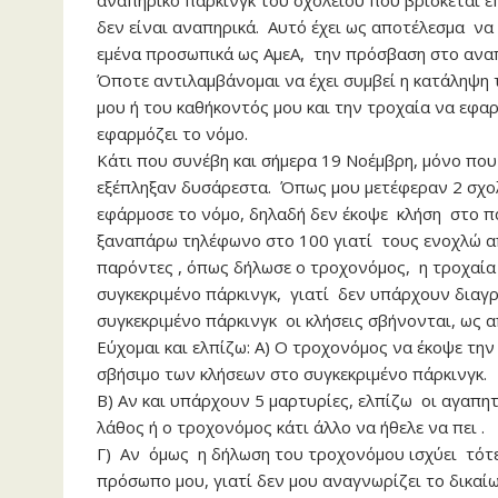
αναπηρικό πάρκινγκ του σχολείου που βρίσκεται ε
δεν είναι αναπηρικά. Αυτό έχει ως αποτέλεσμα να 
εμένα προσωπικά ως ΑμεΑ, την πρόσβαση στο αναπ
Όποτε αντιλαμβάνομαι να έχει συμβεί η κατάληψη
μου ή του καθήκοντός μου και την τροχαία να εφαρ
εφαρμόζει το νόμο.
Κάτι που συνέβη και σήμερα 19 Νοέμβρη, μόνο πο
εξέπληξαν δυσάρεστα. Όπως μου μετέφεραν 2 σχολ
εφάρμοσε το νόμο, δηλαδή δεν έκοψε κλήση στο π
ξαναπάρω τηλέφωνο στο 100 γιατί τους ενοχλώ α
παρόντες , όπως δήλωσε ο τροχονόμος, η τροχαία 
συγκεκριμένο πάρκινγκ, γιατί δεν υπάρχουν διαγ
συγκεκριμένο πάρκινγκ οι κλήσεις σβήνονται, ως 
Εύχομαι και ελπίζω: Α) Ο τροχονόμος να έκοψε την 
σβήσιμο των κλήσεων στο συγκεκριμένο πάρκινγκ.
Β) Αν και υπάρχουν 5 μαρτυρίες, ελπίζω οι αγαπη
λάθος ή ο τροχονόμος κάτι άλλο να ήθελε να πει .
Γ) Αν όμως η δήλωση του τροχονόμου ισχύει τότε
πρόσωπο μου, γιατί δεν μου αναγνωρίζει το δικαίω