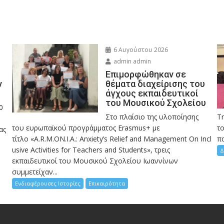
6 Αυγούστου 2026
admin admin
Eπιμορφώθηκαν σε
ν
θέματα διαχείρισης του
άγχους εκπαιδευτικοί
του Μουσικού Σχολείου
0
Στο πλαίσιο της υλοποίησης
Τ
του ευρωπαϊκού προγράμματος Erasmus+ με
το
ας
τίτλο «A.R.M.ON.I.A.: Anxiety’s Relief and Management On Incl
πα
usive Activities for Teachers and Students», τρεις
Δ
εκπαιδευτικοί του Μουσικού Σχολείου Ιωαννίνων
συμμετείχαν...
Ενδιαφέρουσες Ιστορίες
Επικαιρότητα