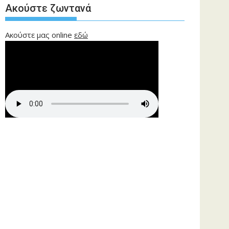
Ακούστε ζωντανά
Ακούστε μας online
εδώ