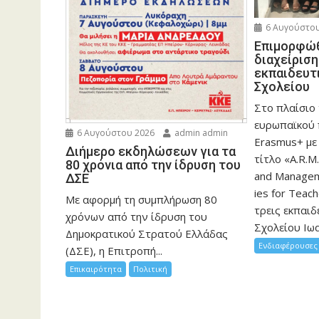
6 Αυγούστου
Eπιμορφώθ
διαχείρισ
εκπαιδευτ
Σχολείου
Στο πλαίσιο
ευρωπαϊκού
6 Αυγούστου 2026
admin admin
Erasmus+ με
Διήμερο εκδηλώσεων για τα
τίτλο «A.R.M.
80 χρόνια από την ίδρυση του
and Manageme
ΔΣΕ
ies for Teac
Με αφορμή τη συμπλήρωση 80
τρεις εκπαιδ
χρόνων από την ίδρυση του
Σχολείου Ιωα
Δημοκρατικού Στρατού Ελλάδας
Ενδιαφέρουσες 
(ΔΣΕ), η Επιτροπή...
Επικαιρότητα
Πολιτική