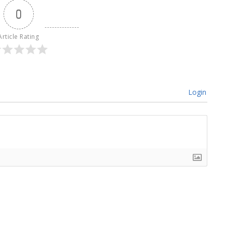
0
Article Rating
Login