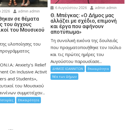
6 Αυγούστου 2026
admin admin
 2026
admin admin
Θ. Μπέγκας: «Ο Δήμος μας
ηκαν σε θέματα
αλλάζει με σχέδιο, επιμονή
ης του άγχους
και έργα που αφήνουν
ικοί του Μουσικού
αποτύπωμα»
Τη συνολική εικόνα της δουλειάς
 της υλοποίησης του
που πραγματοποιήθηκε τον Ιούλιο
 προγράμματος
και τις πρώτες ημέρες του
Αυγούστου παρουσίασε...
ON.I.A.: Anxiety’s Relief
ΔΗΜΟΣ ΙΩΑΝΝΙΤΩΝ
Επικαιρότητα
nt On Inclusive Activit
Νέα των Δήμων
hers and Students»,
ευτικοί του Μουσικού
ννίνων συμμετείχαν...
Ιστορίες
Επικαιρότητα