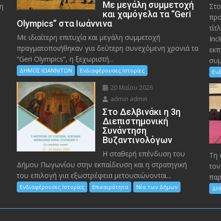
Με μεγάλη συμμετοχή
η
Στο
και χαμόγελα τα “Geri
προ
Olympics” στα Ιωάννινα
τίτ
Με ιδιαίτερη επιτυχία και μεγάλη συμμετοχή
Inc
πραγματοποιήθηκαν για δεύτερη συνεχόμενη χρονιά τα
εκπ
“Geri Olympics”, η ξεχωριστή...
συμ
ΔΗΜΟΣ ΙΩΑΝΝΙΤΩΝ
Ενδιαφέρουσες Ιστορίες
Ενδ
20 Μαΐου 2026
admin admin
Στο Δελβινάκι η 3η
Διεπιστημονική
Συνάντηση
Βυζαντινολόγων
Η σταθερή επένδυση του
Τη 
Δήμου Πωγωνίου στην εκπαίδευση και η στρατηγική
τον
του επιλογή για εξωστρέφεια μετουσιώνονται...
παρ
Ενδιαφέρουσες Ιστορίες
Επικαιρότητα
Νέα των Δήμων
ΔΗ