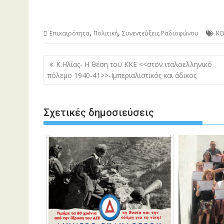
,
,
Επικαιρότητα
Πολιτική
Συνεντεύξεις Ραδιοφώνου
ΚΟ
Πλοήγηση
Κ.Ηλίας- Η θέση του ΚΚΕ <<στον ιταλοελληνικό
άρθρων
πόλεμο 1940-41>>-Ιμπεριαλιστικός και άδικος
Σχετικές δημοσιεύσεις