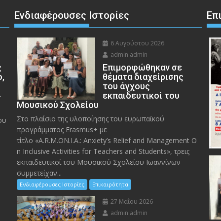
Ενδιαφέρουσες Ιστορίες
Επ
6 Αυγούστου 2026
admin admin
ς
Eπιμορφώθηκαν σε
ο,
θέματα διαχείρισης
του άγχους
»
εκπαιδευτικοί του
Μουσικού Σχολείου
Στο πλαίσιο της υλοποίησης του ευρωπαϊκού
ου
προγράμματος Erasmus+ με
τίτλο «A.R.M.ON.I.A.: Anxiety’s Relief and Management O
n Inclusive Activities for Teachers and Students», τρεις
εκπαιδευτικοί του Μουσικού Σχολείου Ιωαννίνων
συμμετείχαν...
Ενδιαφέρουσες Ιστορίες
Επικαιρότητα
27 Μαΐου 2026
admin admin