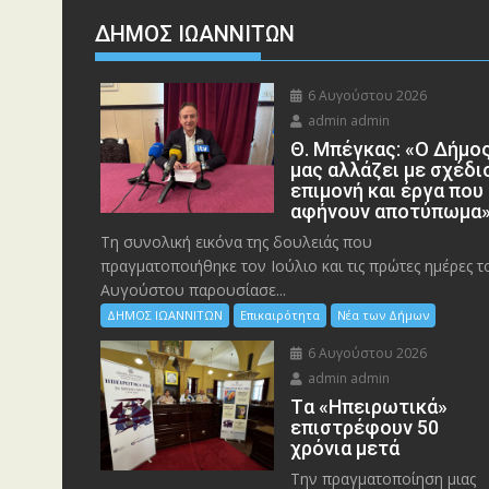
ΔΗΜΟΣ ΙΩΑΝΝΙΤΩΝ
6 Αυγούστου 2026
admin admin
Θ. Μπέγκας: «Ο Δήμο
μας αλλάζει με σχέδι
επιμονή και έργα που
αφήνουν αποτύπωμα
Τη συνολική εικόνα της δουλειάς που
πραγματοποιήθηκε τον Ιούλιο και τις πρώτες ημέρες τ
Αυγούστου παρουσίασε...
ΔΗΜΟΣ ΙΩΑΝΝΙΤΩΝ
Επικαιρότητα
Νέα των Δήμων
6 Αυγούστου 2026
admin admin
Tα «Ηπειρωτικά»
επιστρέφουν 50
χρόνια μετά
Την πραγματοποίηση μιας