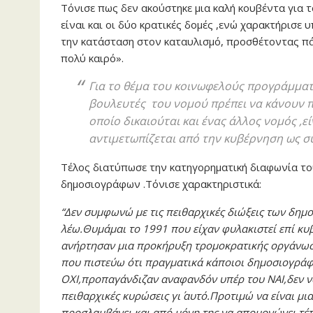
Τόνισε πως δεν ακούστηκε μια καλή κουβέντα για 
είναι και οι δύο κρατικές δομές ,ενώ χαρακτήρισ
την κατάσταση στον καταυλισμό, προσθέτοντας πά
πολύ καιρό».
Για το θέμα του κοινωφελούς προγράμματ
βουλευτές του νομού πρέπει να κάνουν πα
οποίο δικαιούται και ένας άλλος νομός ,
αντιμετωπίζεται από την κυβέρνηση ως σ
Τέλος διατύπωσε την κατηγορηματική διαφωνία του 
δημοσιογράφων .Τόνισε χαρακτηριστικά:
“Δεν συμφωνώ με τις πειθαρχικές διώξεις των δη
λέω.Θυμάμαι το 1991 που είχαν φυλακιστεί επί κ
ανήρτησαν μια προκήρυξη τρομοκρατικής οργάνωσης
που πιστεύω ότι πραγματικά κάποιοι δημοσιογράφ
ΟΧΙ,προπαγάνδιζαν αναφανδόν υπέρ του ΝΑΙ,δεν νο
πειθαρχικές κυρώσεις γι΄ αυτό.Προτιμώ να είναι μι
προσλαμβάνει και από μόνη της να απομονώνει τέτ