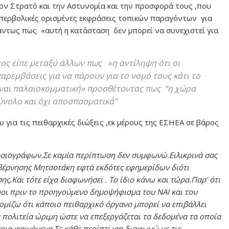
τον Στρατό και την Αστυνομία και την προσφορά τους ,που
ε υπερβολικές ορισμένες εκφράσεις τοπικών παραγόντων για
ντως πως «αυτή η κατάσταση δεν μπορεί να συνεχιστεί για
ος είπε μεταξύ άλλων πως «η αντίληψη ότι οι
ρεμβάσεις για να πάρουν για το νομό τους κάτι το
είναι παλαιοκομματική» προσθέτοντας πως “η χώρα
ύνολο και όχι αποσπασματικά”
για τις πειθαρχικές διώξεις ,εκ μέρους της ΕΣΗΕΑ σε βάρος
μοσιογράφων.Σε καμία περίπτωση δεν συμφωνώ.Ειλικρινά σας
υβέρνησης Μητσοτάκη εφτά εκδότες εφημερίδων διότι
.Και τότε είχα διαφωνήσει . Το ίδιο κάνω και τώρα.Παρ’ ότι
οι πριν το προηγούμενο δημοψήφισμα του ΝΑΙ και του
μίζω ότι κάποιο πειθαρχικό όργανο μπορεί να επιβάλλει
α πολιτεία ώριμη ώστε να επεξεργάζεται τα δεδομένα τα οποία
οια φαινόμενα.Σε κάθε περίπτωση διαφωνώ με τις