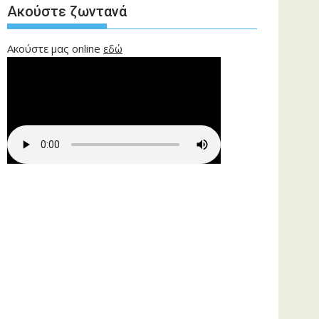
Ακούστε ζωντανά
Ακούστε μας online
εδώ