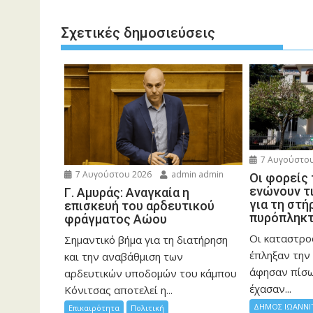
Σχετικές δημοσιεύσεις
7 Αυγούστου
7 Αυγούστου 2026
admin admin
Οι φορείς
ενώνουν τ
Γ. Αμυράς: Αναγκαία η
για τη στή
επισκευή του αρδευτικού
πυρόπληκ
φράγματος Αώου
Οι καταστρο
Σημαντικό βήμα για τη διατήρηση
έπληξαν την 
και την αναβάθμιση των
άφησαν πίσ
αρδευτικών υποδομών του κάμπου
έχασαν...
Κόνιτσας αποτελεί η...
ΔΗΜΟΣ ΙΩΑΝΝΙ
Επικαιρότητα
Πολιτική