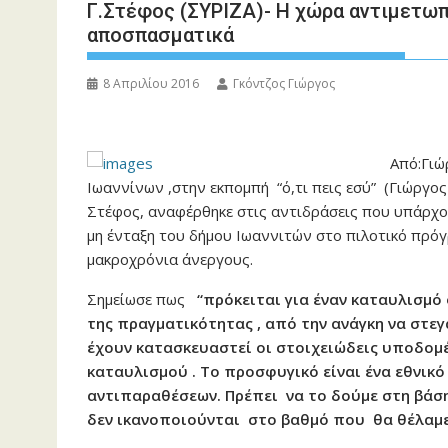
Γ.Στέφος (ΣΥΡΙΖΑ)- Η χώρα αντιμετωπ
αποσπασματικά
8 Απριλίου 2016
Γκόντζος Γιώργος
Από:Γιώ
Ιωαννίνων ,στην εκπομπή “ό,τι πεις εσύ” (Γιώργο
Στέφος, αναφέρθηκε στις αντιδράσεις που υπάρχου
μη ένταξη του δήμου Ιωαννιτών στο πιλοτικό πρό
μακροχρόνια άνεργους.
Σημείωσε πως
“πρόκειται για έναν καταυλισμό
της πραγματικότητας , από την ανάγκη να στε
έχουν κατασκευαστεί οι στοιχειώδεις υποδομέ
καταυλισμού . Το προσφυγικό είναι ένα εθνικό 
αντιπαραθέσεων. Πρέπει να το δούμε στη βάση
δεν ικανοποιούνται στο βαθμό που θα θέλαμ