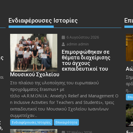
Ενδιαφέρουσες Ιστορίες
Επ
6 Αυγούστου 2026
admin admin
Eπιμορφώθηκαν σε
ις
θέματα διαχείρισης
του άγχους
εκπαιδευτικοί του
Αώ
Μουσικού Σχολείου
αι
Σημ
Στο πλαίσιο της υλοποίησης του ευρωπαϊκού
αρδ
προγράμματος Erasmus+ με
η...
τίτλο «A.R.M.ON.I.A.: Anxiety’s Relief and Management O
Επ
n Inclusive Activities for Teachers and Students», τρεις
εκπαιδευτικοί του Μουσικού Σχολείου Ιωαννίνων
συμμετείχαν...
ς
Ενδιαφέρουσες Ιστορίες
Επικαιρότητα
ο,
27 Μαΐου 2026