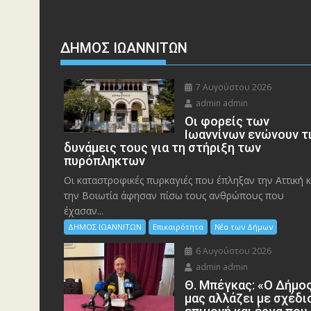
ΔΗΜΟΣ ΙΩΑΝΝΙΤΩΝ
7 Αυγούστου 2026
admin admin
Οι φορείς των
Ιωαννίνων ενώνουν τ
δυνάμεις τους για τη στήριξη των
πυρόπληκτων
Οι καταστροφικές πυρκαγιές που έπληξαν την Αττική κ
την Bοιωτία άφησαν πίσω τους ανθρώπους που
έχασαν...
ΔΗΜΟΣ ΙΩΑΝΝΙΤΩΝ
Επικαιρότητα
Νέα των Δήμων
6 Αυγούστου 2026
admin admin
Θ. Μπέγκας: «Ο Δήμο
μας αλλάζει με σχέδι