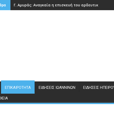
Γ. Αμυράς: Αναγκαία η επισκευή του αρδευτικού φρά
θρα
ΕΠΙΚΑΙΡΌΤΗΤΑ
ΕΙΔΉΣΕΙΣ ΙΩΑΝΝΊΝΩΝ
ΕΙΔΉΣΕΙΣ ΗΠΕΊΡΟ
ΧΕΊΑ