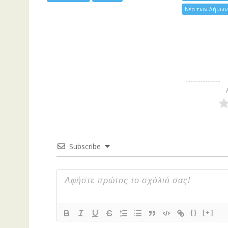
Νέα των Δήμων
Subscribe
{}
[+]