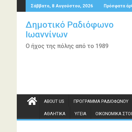
Περάστε
Σάββατο, 8 Αυγούστου, 2026
Πρόσφατα άρ
στο
περιεχόμενο
Δημοτικό Ραδιόφωνο
Ιωαννίνων
Ο ήχος της πόλης από το 1989
ABOUT US
ΠΡΌΓΡΑΜΜΑ ΡΑΔΙΟΦΏΝΟΥ
ΑΘΛΗΤΙΚΆ
ΥΓΕΊΑ
ΟΙΚΟΝΟΜΙΚΆ ΣΤΟΙ