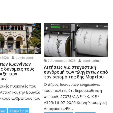
 2026
admin admin
7 Αυγούστου 2026
admin admin
 των Ιωαννίνων
Αιτήσεις για στεγαστική
ις δυνάμεις τους
συνδρομή των πληγέντων από
ριξη των
τον σεισμό της 8ης Μαρτίου
των
Ο Δήμος Ιωαννιτών ενημερώνει
φικές πυρκαγιές που
τους πολίτες ότι δημοσιεύθηκε η
Αττική και την Bοιωτία
υπ’ αριθ. 57073/Δ.Α.Ε.Φ.Κ.-Κ.Ε./
ω τους ανθρώπους που
Α325/16-07-2026 Κοινή Υπουργική
Απόφαση (ΦΕΚ...
ΤΩΝ
Επικαιρότητα