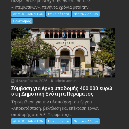
εκδηλώσεων με στόχο την αναβίωση των
«Ηπειρωτικών», πενήντα χρόνια μετά την...
ΔΗΜΟΣ ΙΩΑΝΝΙΤΩΝ
Επικαιρότητα
Νέα των Δήμων
Πολιτισμός
4 Αυγούστου 2026
admin admin
Σύμβαση για έργα υποδομής 400.000 ευρώ
στη Δημοτική Ενότητα Περάματος
Τη σύμβαση για την υλοποίηση του έργου
«Αποκατάσταση, βελτίωση και επέκταση έργων
υποδομής στη Δ.Ε. Περάματος»,...
ΔΗΜΟΣ ΙΩΑΝΝΙΤΩΝ
Επικαιρότητα
Νέα των Δήμων