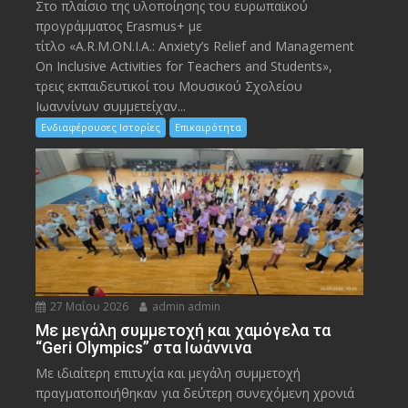
Στο πλαίσιο της υλοποίησης του ευρωπαϊκού
προγράμματος Erasmus+ με
τίτλο «A.R.M.ON.I.A.: Anxiety’s Relief and Management
On Inclusive Activities for Teachers and Students»,
τρεις εκπαιδευτικοί του Μουσικού Σχολείου
Ιωαννίνων συμμετείχαν...
Ενδιαφέρουσες Ιστορίες
Επικαιρότητα
27 Μαΐου 2026
admin admin
Με μεγάλη συμμετοχή και χαμόγελα τα
“Geri Olympics” στα Ιωάννινα
Με ιδιαίτερη επιτυχία και μεγάλη συμμετοχή
πραγματοποιήθηκαν για δεύτερη συνεχόμενη χρονιά