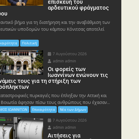
επισκευή του
αρδευτικού φράγματος
ου
αντικό βήμα για τη διατήρηση και την αναβάθμιση των
ευτικών υποδομών του κάμπου Κόνιτσας αποτελεί
ικαιρότητα
Πολιτική
7 Αυγούστου 2026
admin admin
Οι φορείς των
Ιωαννίνων ενώνουν τις
νάμεις τους για τη στήριξη των
ρόπληκτων
καταστροφικές πυρκαγιές που έπληξαν την Αττική και
 Bοιωτία άφησαν πίσω τους ανθρώπους που έχασαν...
ΜΟΣ ΙΩΑΝΝΙΤΩΝ
Επικαιρότητα
Νέα των Δήμων
7 Αυγούστου 2026
admin admin
Αιτήσεις για