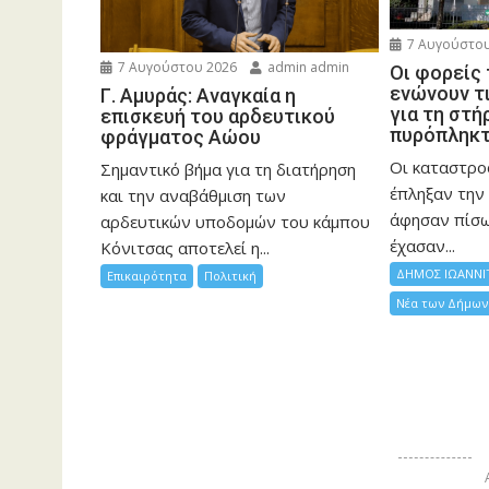
7 Αυγούστου
7 Αυγούστου 2026
admin admin
Οι φορείς
ενώνουν τ
Γ. Αμυράς: Αναγκαία η
για τη στή
επισκευή του αρδευτικού
πυρόπληκ
φράγματος Αώου
Οι καταστρο
Σημαντικό βήμα για τη διατήρηση
έπληξαν την 
και την αναβάθμιση των
άφησαν πίσ
αρδευτικών υποδομών του κάμπου
έχασαν...
Κόνιτσας αποτελεί η...
ΔΗΜΟΣ ΙΩΑΝΝΙ
Επικαιρότητα
Πολιτική
Νέα των Δήμων