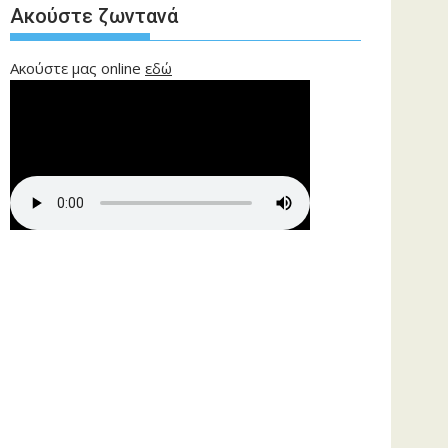
Ακούστε ζωντανά
Ακούστε μας online
εδώ