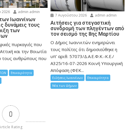
 2026
admin admin
7 Αυγούστου 2026
admin admin
 των Ιωαννίνων
Αιτήσεις για στεγαστική
ις δυνάμεις τους
συνδρομή των πληγέντων από
ριξη των
τον σεισμό της 8ης Μαρτίου
των
Ο Δήμος Ιωαννιτών ενημερώνει
φικές πυρκαγιές που
τους πολίτες ότι δημοσιεύθηκε η
Αττική και την Bοιωτία
υπ’ αριθ. 57073/Δ.Α.Ε.Φ.Κ.-Κ.Ε./
ω τους ανθρώπους που
Α325/16-07-2026 Κοινή Υπουργική
Απόφαση (ΦΕΚ...
ΤΩΝ
Επικαιρότητα
Ειδήσεις Ιωαννίνων
Επικαιρότητα
Νέα των Δήμων
0
Article Rating