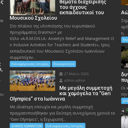
ις
θέματα διαχείρισης
του άγχους
εκπαιδευτικοί του
Αώ
Μουσικού Σχολείου
αι
Σημ
Στο πλαίσιο της υλοποίησης του ευρωπαϊκού
αρδ
προγράμματος Erasmus+ με
η...
τίτλο «A.R.M.ON.I.A.: Anxiety’s Relief and Management O
Επ
n Inclusive Activities for Teachers and Students», τρεις
εκπαιδευτικοί του Μουσικού Σχολείου Ιωαννίνων
συμμετείχαν...
ς
Ενδιαφέρουσες Ιστορίες
Επικαιρότητα
ο,
27 Μαΐου 2026
δυ
»
πυ
admin admin
Με μεγάλη συμμετοχή
Οι 
και χαμόγελα τα “Geri
ου
την
Olympics” στα Ιωάννινα
ΔΗ
Με ιδιαίτερη επιτυχία και μεγάλη συμμετοχή
πραγματοποιήθηκαν για δεύτερη συνεχόμενη χρονιά τα
“Geri Olympics”, η ξεχωριστή...
ΔΗΜΟΣ ΙΩΑΝΝΙΤΩΝ
Ενδιαφέρουσες Ιστορίες