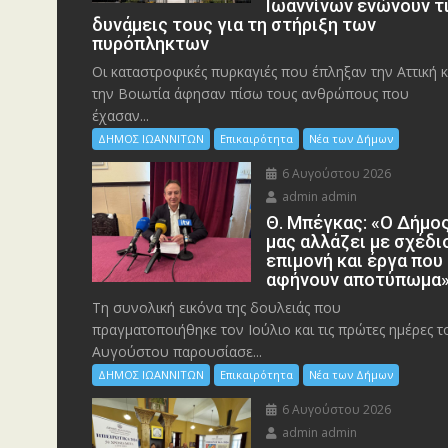
Ιωαννίνων ενώνουν τ
δυνάμεις τους για τη στήριξη των
πυρόπληκτων
Οι καταστροφικές πυρκαγιές που έπληξαν την Αττική κ
την Bοιωτία άφησαν πίσω τους ανθρώπους που
έχασαν...
ΔΗΜΟΣ ΙΩΑΝΝΙΤΩΝ
Επικαιρότητα
Νέα των Δήμων
6 Αυγούστου 2026
admin admin
Θ. Μπέγκας: «Ο Δήμο
μας αλλάζει με σχέδι
επιμονή και έργα που
αφήνουν αποτύπωμα
Τη συνολική εικόνα της δουλειάς που
πραγματοποιήθηκε τον Ιούλιο και τις πρώτες ημέρες τ
Αυγούστου παρουσίασε...
ΔΗΜΟΣ ΙΩΑΝΝΙΤΩΝ
Επικαιρότητα
Νέα των Δήμων
6 Αυγούστου 2026
admin admin