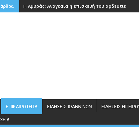
Γ. Αμυράς: Αναγκαία η επισκευή του αρδευτικού 
 άρθρα
ΕΠΙΚΑΙΡΌΤΗΤΑ
ΕΙΔΉΣΕΙΣ ΙΩΑΝΝΊΝΩΝ
ΕΙΔΉΣΕΙΣ ΗΠΕΊΡΟ
ΧΕΊΑ