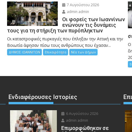
7 Αυγούστου 2026
admin admin
Οι φορείς των Ιωαννίνων
ενώνουν τις δυνάμεις
τους για τη στήριξη των πυρόπληκτων
σ
Οι καταστροφικές πυρκαγιές που έπληξαν την Αττική και την
Ο
Bοιωτία άφησαν πίσω τους ανθρώπους που έχασαν...
δη
ΔΗΜΟΣ ΙΩΑΝΝΙΤΩΝ
Επικαιρότητα
Νέα των Δήμων
2
Ε
Ενδιαφέρουσες Ιστορίες
Επ
6 Αυγούστου 2026
admin admin
Eπιμορφώθηκαν σε