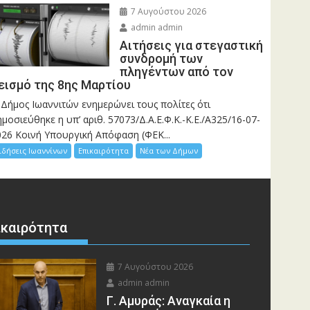
7 Αυγούστου 2026
admin admin
Αιτήσεις για στεγαστική
συνδρομή των
πληγέντων από τον
εισμό της 8ης Μαρτίου
 Δήμος Ιωαννιτών ενημερώνει τους πολίτες ότι
μοσιεύθηκε η υπ’ αριθ. 57073/Δ.Α.Ε.Φ.Κ.-Κ.Ε./Α325/16-07-
026 Κοινή Υπουργική Απόφαση (ΦΕΚ...
ιδήσεις Ιωαννίνων
Επικαιρότητα
Νέα των Δήμων
ικαιρότητα
7 Αυγούστου 2026
admin admin
Γ. Αμυράς: Αναγκαία η