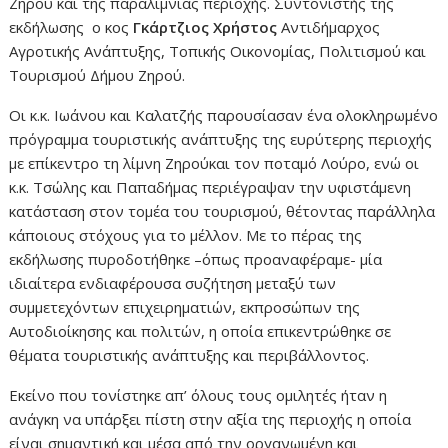
Ζηρού και της παραλίμνιας περιοχής. Συντονιστής της
εκδήλωσης ο κος
Γκάρτζιος Χρήστος
Αντιδήμαρχος
Αγροτικής Ανάπτυξης, Τοπικής Οικονομίας, Πολιτισμού και
Τουρισμού Δήμου Ζηρού.
Οι κ.κ. Ιωάνου και Καλατζής παρουσίασαν ένα ολοκληρωμένο
πρόγραμμα τουριστικής ανάπτυξης της ευρύτερης περιοχής
με επίκεντρο τη λίμνη Ζηρούκαι τον ποταμό Λούρο, ενώ οι
κ.κ. Τσώλης και Παπαδήμας περιέγραψαν την υφιστάμενη
κατάσταση στον τομέα του τουρισμού, θέτοντας παράλληλα
κάποιους στόχους για το μέλλον. Με το πέρας της
εκδήλωσης πυροδοτήθηκε –όπως προαναφέραμε- μία
ιδιαίτερα ενδιαφέρουσα συζήτηση μεταξύ των
συμμετεχόντων επιχειρηματιών, εκπροσώπων της
Αυτοδιοίκησης και πολιτών, η οποία επικεντρώθηκε σε
θέματα τουριστικής ανάπτυξης και περιβάλλοντος.
Εκείνο που τονίστηκε απ’ όλους τους ομιλητές ήταν η
ανάγκη να υπάρξει πίστη στην αξία της περιοχής η οποία
είναι σημαντική και μέσα από την οργανωμένη και