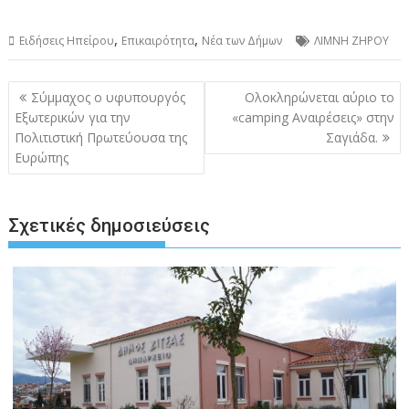
,
,
Ειδήσεις Ηπείρου
Επικαιρότητα
Νέα των Δήμων
ΛΙΜΝΗ ΖΗΡΟΥ
Πλοήγηση
Σύμμαχος ο υφυπουργός
Ολοκληρώνεται αύριο το
άρθρων
Εξωτερικών για την
«camping Αναιρέσεις» στην
Πολιτιστική Πρωτεύουσα της
Σαγιάδα.
Ευρώπης
Σχετικές δημοσιεύσεις