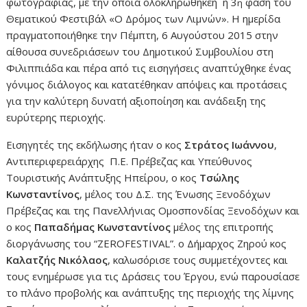
φωτογραφίας, με την οποία ολοκληρώθηκεη η 3
φάση του
η
Θεματικού Φεστιβάλ «Ο Δρόμος των Λιμνών». Η ημερίδα
πραγματοποιήθηκε την Πέμπτη, 6 Αυγούστου 2015 στην
αίθουσα συνεδριάσεων του Δημοτικού Συμβουλίου στη
Φιλιππιάδα και πέρα από τις εισηγήσεις αναπτύχθηκε ένας
γόνιμος διάλογος και κατατέθηκαν απόψεις και προτάσεις
για την καλύτερη δυνατή αξιοποίηση και ανάδειξη της
ευρύτερης περιοχής.
Εισηγητές της εκδήλωσης ήταν ο κος
Στράτος Ιωάννου
,
Αντιπεριφερειάρχης Π.Ε. Πρέβεζας και Υπεύθυνος
Τουριστικής Ανάπτυξης Ηπείρου, ο κος
Τσώλης
Κωνσταντίνος
, μέλος του Δ.Σ. της Ένωσης Ξενοδόχων
Πρέβεζας και της Πανελλήνιας Ομοσπονδίας Ξενοδόχων και
ο κος
Παπαδήμας Κωνσταντίνος
μέλος της επιτροπής
διοργάνωσης του “ZEROFESTIVAL”. ο Δήμαρχος Ζηρού κος
Καλατζής Νικόλαος
, καλωσόρισε τους συμμετέχοντες και
τους ενημέρωσε για τις Δράσεις του Έργου, ενώ παρουσίασε
το πλάνο προβολής και ανάπτυξης της περιοχής της λίμνης