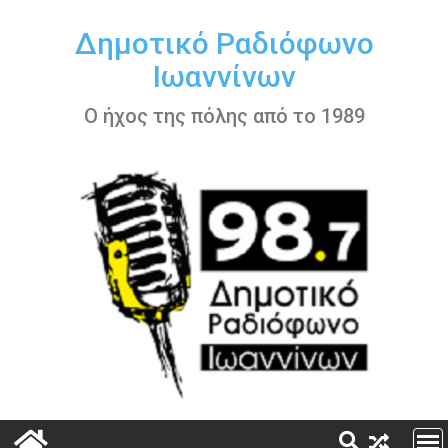
Περάστε
στο
Δημοτικό Ραδιόφωνο
περιεχόμενο
Ιωαννίνων
Ο ήχος της πόλης από το 1989