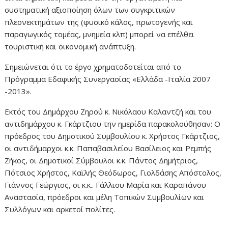
συστηματική αξιοποίηση όλων των συγκριτικών
πλεονεκτημάτων της (φυσικό κάλος, πρωτογενής και
παραγωγικός τομέας, μνημεία κλπ) μπορεί να επέλθει
τουριστική και οικονομική ανάπτυξη.
Σημειώνεται ότι το έργο χρηματοδοτείται από το
Πρόγραμμα Εδαφικής Συνεργασίας «Ελλάδα -Ιταλία 2007
-2013».
Εκτός του Δημάρχου Ζηρού κ. Νικόλαου Καλαντζή και του
αντιδημάρχου κ. Γκάρτζιου την ημερίδα παρακολούθησαν: Ο
πρόεδρος του Δημοτικού Συμβουλίου κ. Χρήστος Γκάρτζιος,
οι αντιδήμαρχοι κ.κ. Παπαβασιλείου Βασίλειος και Ρεμπής
Ζήκος, οι Δημοτικοί Σύμβουλοι κ.κ. Πάντος Δημήτριος,
Πότσιος Χρήστος, Καϊλής Θεόδωρος, Γιολδάσης Απόστολος,
Γιάννος Γεώργιος, οι κ.κ.. Γάλλιου Μαρία και Καραπάνου
Αναστασία, πρόεδροι και μέλη Τοπικών Συμβουλίων και
Συλλόγων και αρκετοί πολίτες.