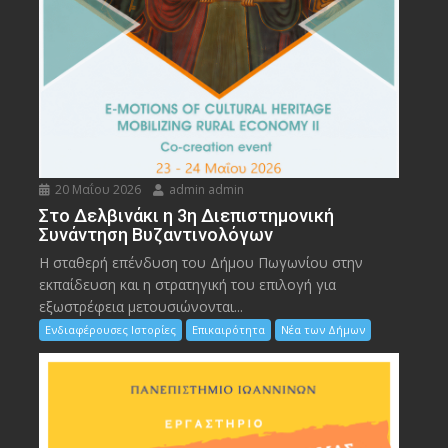
20 Μαΐου 2026
admin admin
Στο Δελβινάκι η 3η Διεπιστημονική
Συνάντηση Βυζαντινολόγων
Η σταθερή επένδυση του Δήμου Πωγωνίου στην
εκπαίδευση και η στρατηγική του επιλογή για
εξωστρέφεια μετουσιώνονται...
Ενδιαφέρουσες Ιστορίες
Επικαιρότητα
Νέα των Δήμων