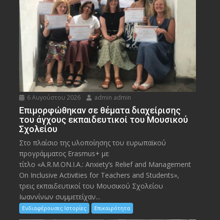
6 Αυγούστου 2026
admin admin
Eπιμορφώθηκαν σε θέματα διαχείρισης
του άγχους εκπαιδευτικοί του Μουσικού
Σχολείου
Στο πλαίσιο της υλοποίησης του ευρωπαϊκού
προγράμματος Erasmus+ με
τίτλο «A.R.M.ON.I.A.: Anxiety’s Relief and Management
On Inclusive Activities for Teachers and Students»,
τρεις εκπαιδευτικοί του Μουσικού Σχολείου
Ιωαννίνων συμμετείχαν...
Ενδιαφέρουσες Ιστορίες
Επικαιρότητα