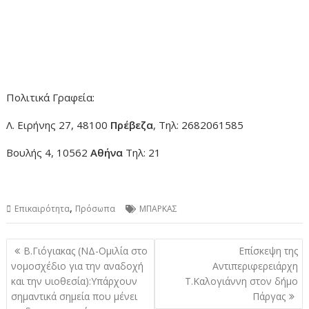
Πολιτικά Γραφεία:
Λ. Ειρήνης 27, 48100
Πρέβεζα
, Τηλ: 2682061585
Βουλής 4, 10562
Αθήνα
Τηλ: 21
,
Επικαιρότητα
Πρόσωπα
ΜΠΑΡΚΑΣ
Πλοήγηση
Β.Γιόγιακας (ΝΔ-Ομιλία στο
Επίσκεψη της
άρθρων
νομοσχέδιο για την αναδοχή
Αντιπεριφερειάρχη
και την υιοθεσία):Υπάρχουν
Τ.Καλογιάννη στον δήμο
σημαντικά σημεία που μένει
Πάργας