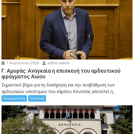
7 Αυγούστου 2026
admin admin
Γ. Αμυράς: Αναγκαία η επισκευή του αρδευτικού
φράγματος Αώου
Σημαντικό βήμα για τη διατήρηση και την αναβάθμιση των
αρδευτικών υποδομών του κάμπου Κόνιτσας αποτελεί η...
Επικαιρότητα
Πολιτική