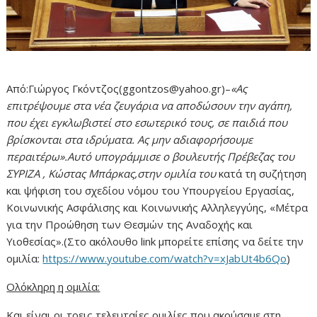
Από:Γιώργος Γκόντζος(ggontzos@yahoo.gr)–
«Ας
επιτρέψουμε στα νέα ζευγάρια να αποδώσουν την αγάπη,
που έχει εγκλωβιστεί στο εσωτερικό τους, σε παιδιά που
βρίσκονται στα ιδρύματα. Ας μην αδιαφορήσουμε
περαιτέρω».Αυτό υπογράμμισε ο βουλευτής Πρέβεζας του
ΣΥΡΙΖΑ , Κώστας Μπάρκας,στην ομιλία του
κατά τη συζήτηση
και ψήφιση του σχεδίου νόμου του Υπουργείου Εργασίας,
Κοινωνικής Ασφάλισης και Κοινωνικής Αλληλεγγύης, «Μέτρα
για την Προώθηση των Θεσμών της Αναδοχής και
Υιοθεσίας».(Στο ακόλουθο link μπορείτε επίσης να δείτε την
ομιλία:
https://www.youtube.com/watch?v=xJabUt4b6Qo
​)
Ολόκληρη η ομιλία:
Και είναι οι τρεις τελευταίες ομιλίες που ακούσαμε στη