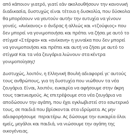
από κάποιον γιατρό, γιατί εάν ακολουθήσουν την κανονική
διαδικασία, δυστυχώς είναι τέτοια η δυσκολία, που δύσκολα
θα μπορέσουν να γευτούν αυτήν την ευτυχία να γίνουν
γονείς. «Ανίκανος» ο άνδρας ή αλλιώς και «τζούφιος» που
δεν μπορεί να γονιμοποιήσει και πρέπει να ζήσει με αυτό το
στίγμα! «Στέρφα» και «ανίκανη» η γυναίκα που δεν μπορεί
να γονιμοποιήσει και πρέπει και αυτή να ζήσει με αυτό το
στίγμα! Και τα νέα ζευγάρια λιώνουν στα κέντρα
γονιμοποίησης!
Δυστυχώς, λοιπόν, η Ελληνική Βουλή αδιαφορεί γι’ αυτούς
τους ανθρώπους, για τη δυστυχία που νιώθουν τα νέα
ζευγάρια. Είναι, λοιπόν, ευκαιρία να αφήσουμε στην άκρη
τους τακτικισμούς. Ας επιτρέψουμε στα νέα ζευγάρια να
αποδώσουν την αγάπη, που έχει εγκλωβιστεί στο εσωτερικό
τους, σε παιδιά που βρίσκονται στα ιδρύματα. Ας μην
αδιαφορήσουμε περαιτέρω. Ας δώσουμε την ευκαιρία όλοι
εμείς, μεγάλοι και παιδιά, να νιώσουμε την αγάπη της
οικογένειας.