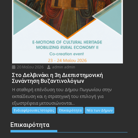
20 Μαΐου 2026
admin admin
Στο Δελβινάκι η 3η Διεπιστημονική
Συνάντηση Βυζαντινολόγων
Η σταθερή επένδυση του Δήμου Πωγωνίου στην
εκπαίδευση και η στρατηγική του επιλογή για
εξωστρέφεια μετουσιώνονται...
Ενδιαφέρουσες Ιστορίες
Επικαιρότητα
Νέα των Δήμων
Επικαιρότητα