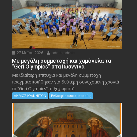
27 Μαΐου 2026
admin admin
Με μεγάλη συμμετοχή και χαμόγελα τα
“Geri Olympics” στα Ιωάννινα
Με ιδιαίτερη επιτυχία και μεγάλη συμμετοχή
πραγματοποιήθηκαν για δεύτερη συνεχόμενη χρονιά
τα “Geri Olympics”, η ξεχωριστή...
ΔΗΜΟΣ ΙΩΑΝΝΙΤΩΝ
Ενδιαφέρουσες Ιστορίες