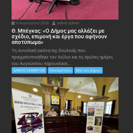
6 Αυγούστου 2026
admin admin
Θ. Μπέγκας: «Ο Δήμος μας αλλάζει με
σχέδιο, επιμονή και έργα που αφήνουν
αποτύπωμα»
Τη συνολική εικόνα της δουλειάς που
πραγματοποιήθηκε τον Ιούλιο και τις πρώτες ημέρες
του Αυγούστου παρουσίασε...
ΔΗΜΟΣ ΙΩΑΝΝΙΤΩΝ
Επικαιρότητα
Νέα των Δήμων