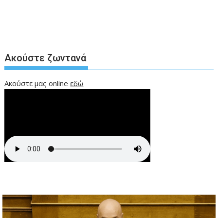
Ακούστε ζωντανά
Ακούστε μας online
εδώ