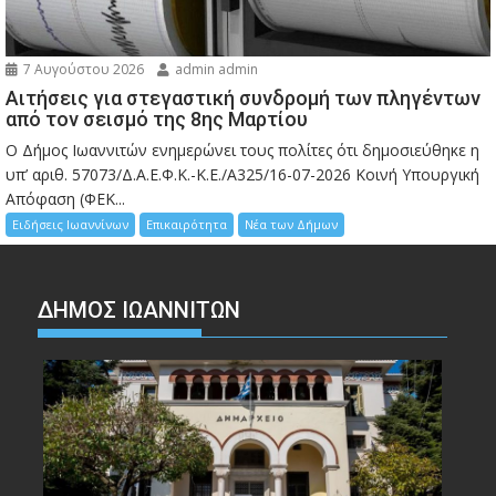
7 Αυγούστου 2026
admin admin
Αιτήσεις για στεγαστική συνδρομή των πληγέντων
από τον σεισμό της 8ης Μαρτίου
Ο Δήμος Ιωαννιτών ενημερώνει τους πολίτες ότι δημοσιεύθηκε η
υπ’ αριθ. 57073/Δ.Α.Ε.Φ.Κ.-Κ.Ε./Α325/16-07-2026 Κοινή Υπουργική
Απόφαση (ΦΕΚ...
Ειδήσεις Ιωαννίνων
Επικαιρότητα
Νέα των Δήμων
ΔΗΜΟΣ ΙΩΑΝΝΙΤΩΝ