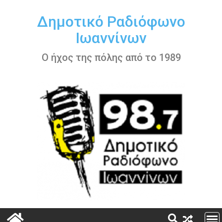
Περάστε
στο
Δημοτικό Ραδιόφωνο
περιεχόμενο
Ιωαννίνων
Ο ήχος της πόλης από το 1989