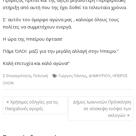
Πρέβεζας πρέπει και της αξίζει μεγαλύτερη Περιφερειακή
στήριξη από αυτή που της έχει δοθεί τα τελευταία χρόνια.
Σ’ αυτόν τον όμορφο αγώνα μας , καλούμε όλους τους
πολίτες να συμμετέχουν ενεργά.
Η ώρα της Ηπείρου έφτασε!
Πάμε ΌΛΟΙ μαζί για την μεγάλη αλλαγή στην Ήπειρο.”
Καλή επιτυχία και καλό αγώνα!”
,
,
,
Επικαιρότητα
Πολιτική
Γιώργος Πάντης
ΔΗΜΗΤΡΙΟΥ
ΗΠΕΙΡΟΣ
ΟΛΟΝ
Πλοήγηση
Χρήσιμες οδηγίες για τις
Δήμος Ιωαννιτών:Πρόσκληση
άρθρων
Πασχαλινές αγορές
σε σύσκεψη ενόψει των
εκλογών