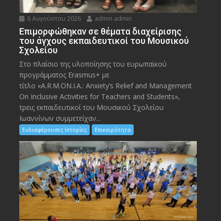
6 Αυγούστου 2026
admin admin
Eπιμορφώθηκαν σε θέματα διαχείρισης
του άγχους εκπαιδευτικοί του Μουσικού
Σχολείου
Στο πλαίσιο της υλοποίησης του ευρωπαϊκού
προγράμματος Erasmus+ με
τίτλο «A.R.M.ON.I.A.: Anxiety’s Relief and Management
On Inclusive Activities for Teachers and Students»,
τρεις εκπαιδευτικοί του Μουσικού Σχολείου
Ιωαννίνων συμμετείχαν...
Ενδιαφέρουσες Ιστορίες
Επικαιρότητα