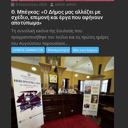
6 Αυγούστου 2026
admin admin
Θ. Μπέγκας: «Ο Δήμος μας αλλάζει με
σχέδιο, επιμονή και έργα που αφήνουν
αποτύπωμα»
Τη συνολική εικόνα της δουλειάς που
πραγματοποιήθηκε τον Ιούλιο και τις πρώτες ημέρες
του Αυγούστου παρουσίασε...
ΔΗΜΟΣ ΙΩΑΝΝΙΤΩΝ
Επικαιρότητα
Νέα των Δήμων