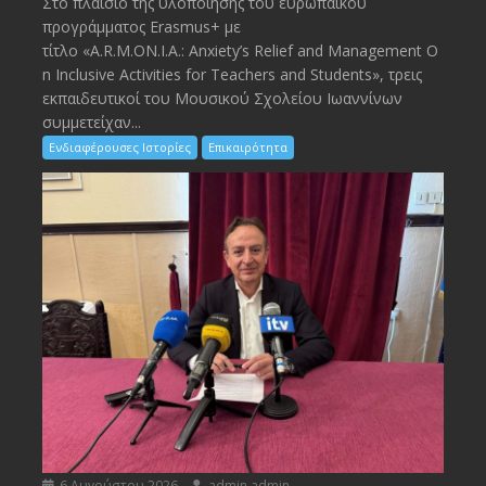
Στο πλαίσιο της υλοποίησης του ευρωπαϊκού
προγράμματος Erasmus+ με
τίτλο «A.R.M.ON.I.A.: Anxiety’s Relief and Management O
n Inclusive Activities for Teachers and Students», τρεις
εκπαιδευτικοί του Μουσικού Σχολείου Ιωαννίνων
συμμετείχαν...
Ενδιαφέρουσες Ιστορίες
Επικαιρότητα
6 Αυγούστου 2026
admin admin