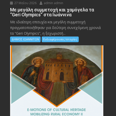
27 Μαΐου 2026
admin admin
Με μεγάλη συμμετοχή και χαμόγελα τα
“Geri Olympics” στα Ιωάννινα
Με ιδιαίτερη επιτυχία και μεγάλη συμμετοχή
πραγματοποιήθηκαν για δεύτερη συνεχόμενη χρονιά
τα “Geri Olympics”, η ξεχωριστή...
ΔΗΜΟΣ ΙΩΑΝΝΙΤΩΝ
Ενδιαφέρουσες Ιστορίες