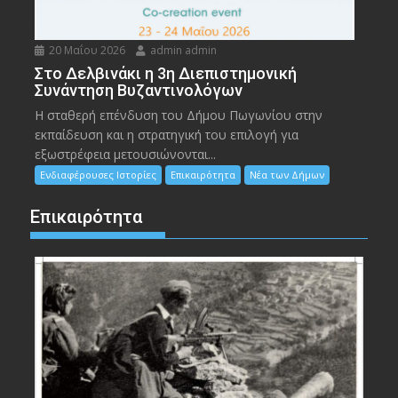
20 Μαΐου 2026
admin admin
Στο Δελβινάκι η 3η Διεπιστημονική
Συνάντηση Βυζαντινολόγων
Η σταθερή επένδυση του Δήμου Πωγωνίου στην
εκπαίδευση και η στρατηγική του επιλογή για
εξωστρέφεια μετουσιώνονται...
Ενδιαφέρουσες Ιστορίες
Επικαιρότητα
Νέα των Δήμων
Επικαιρότητα