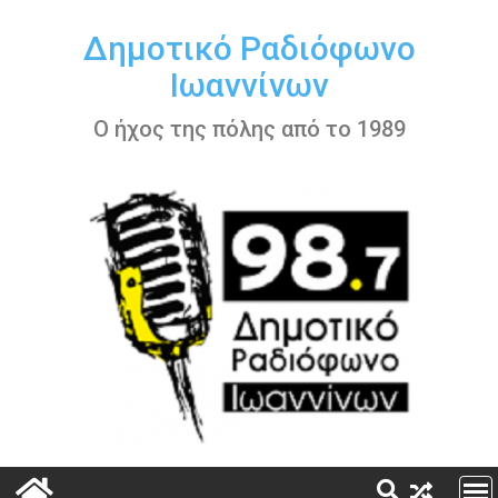
Περάστε
στο
Δημοτικό Ραδιόφωνο
περιεχόμενο
Ιωαννίνων
Ο ήχος της πόλης από το 1989