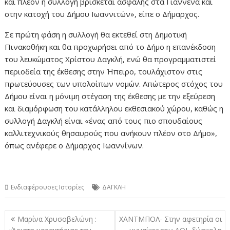
και πλέον η συλλογή βρίσκεται ασφαλής στα Γιάννενα και
στην κατοχή του Δήμου Ιωαννιτών», είπε ο Δήμαρχος.
Σε πρώτη φάση η συλλογή θα εκτεθεί στη Δημοτική
Πινακοθήκη και θα προχωρήσει από το Δήμο η επανέκδοση
του λευκώματος Χρίστου Δαγκλή, ενώ θα προγραμματιστεί
περιοδεία της έκθεσης στην Ήπειρο, τουλάχιστον στις
πρωτεύουσες των υπολοίπων νομών. Απώτερος στόχος του
Δήμου είναι η μόνιμη στέγαση της έκθεσης με την εξεύρεση
και διαμόρφωση του κατάλληλου εκθεσιακού χώρου, καθώς η
συλλογή Δαγκλή είναι «ένας από τους πιο σπουδαίους
καλλιτεχνικούς θησαυρούς που ανήκουν πλέον στο Δήμο»,
όπως ανέφερε ο Δήμαρχος Ιωαννίνων.
Ενδιαφέρουσες Ιστορίες
ΔΑΓΚΛΗ
Πλοήγηση
Μαρίνα Χρυσοβελώνη :
ΧΑΝΤΜΠΟΛ- Στην αφετηρία οι
άρθρων