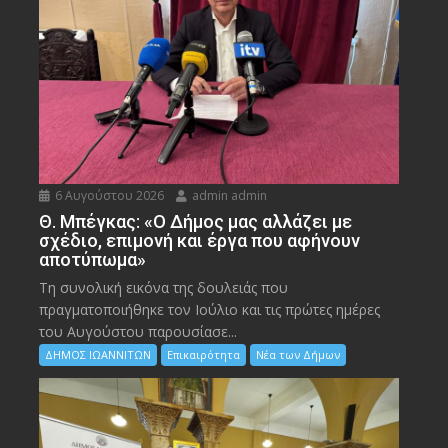
6 Αυγούστου 2026
admin admin
Θ. Μπέγκας: «Ο Δήμος μας αλλάζει με
σχέδιο, επιμονή και έργα που αφήνουν
αποτύπωμα»
Τη συνολική εικόνα της δουλειάς που
πραγματοποιήθηκε τον Ιούλιο και τις πρώτες ημέρες
του Αυγούστου παρουσίασε...
ΔΗΜΟΣ ΙΩΑΝΝΙΤΩΝ
Επικαιρότητα
Νέα των Δήμων