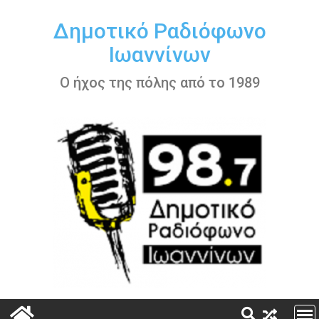
Περάστε
στο
Δημοτικό Ραδιόφωνο
περιεχόμενο
Ιωαννίνων
Ο ήχος της πόλης από το 1989