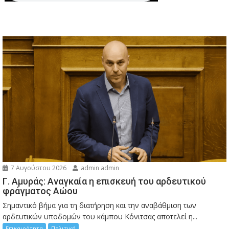
7 Αυγούστου 2026
admin admin
Γ. Αμυράς: Αναγκαία η επισκευή του αρδευτικού
φράγματος Αώου
Σημαντικό βήμα για τη διατήρηση και την αναβάθμιση των
αρδευτικών υποδομών του κάμπου Κόνιτσας αποτελεί η...
Επικαιρότητα
Πολιτική