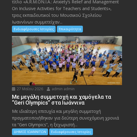
τίτλο «A.R.M.ON.I.A.: Anxiety’s Relief and Management
On Inclusive Activities for Teachers and Students»,
τρεις εκπαιδευτικοί του Μουσικού Σχολείου
Ιωαννίνων συμμετείχαν...
Ενδιαφέρουσες Ιστορίες
Επικαιρότητα
27 Μαΐου 2026
admin admin
Με μεγάλη συμμετοχή και χαμόγελα τα
“Geri Olympics” στα Ιωάννινα
Με ιδιαίτερη επιτυχία και μεγάλη συμμετοχή
πραγματοποιήθηκαν για δεύτερη συνεχόμενη χρονιά
τα “Geri Olympics”, η ξεχωριστή...
ΔΗΜΟΣ ΙΩΑΝΝΙΤΩΝ
Ενδιαφέρουσες Ιστορίες