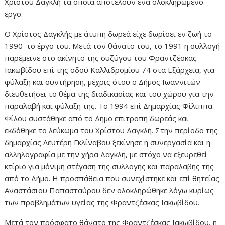
Χρίστου Δαγκλή τα οποία αποτελούν ένα ολοκληρωμένο
έργο.
Ο Χρίστος Δαγκλής με άτυπη δωρεά είχε δωρίσει εν ζωή το
1990 το έργο του. Μετά τον θάνατο του, το 1991 η συλλογή
παρέμεινε στο ακίνητο της συζύγου του Φραντζέσκας
Ιακωβίδου επί της οδού Καλλιδρομίου 74 στα Εξάρχεια, για
φύλαξη και συντήρηση, μέχρις ότου ο Δήμος Ιωαννιτών
διευθετήσει το θέμα της διαδικασίας και του χώρου για την
παραλαβή και φύλαξη της. Το 1994 επί Δημαρχίας Φίλιππα
Φίλου συστάθηκε από το Δήμο επιτροπή δωρεάς και
εκδόθηκε το λεύκωμα του Χρίστου Δαγκλή. Στην περίοδο της
δημαρχίας Λευτέρη Γκλίναβου ξεκίνησε η συνεργασία και η
αλληλογραφία με την χήρα Δαγκλή, με στόχο να εξευρεθεί
κτίριο για μόνιμη στέγαση της συλλογής και παραλαβής της
από το Δήμο. Η προσπάθεια που συνεχίστηκε και επί θητείας
Αναστάσιου Παπασταύρου δεν ολοκληρώθηκε λόγω κυρίως
των προβλημάτων υγείας της Φραντζέσκας Ιακωβίδου.
Μετά τον πρόσφατο θάνατο της Φραντζέσκας Ιακωβίδου, η