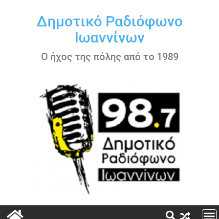
Περάστε
στο
Δημοτικό Ραδιόφωνο
περιεχόμενο
Ιωαννίνων
Ο ήχος της πόλης από το 1989