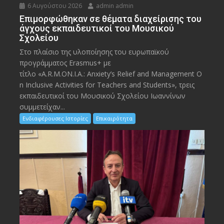
6 Αυγούστου 2026
admin admin
Eπιμορφώθηκαν σε θέματα διαχείρισης του
άγχους εκπαιδευτικοί του Μουσικού
Σχολείου
Στο πλαίσιο της υλοποίησης του ευρωπαϊκού
προγράμματος Erasmus+ με
τίτλο «A.R.M.ON.I.A.: Anxiety’s Relief and Management O
n Inclusive Activities for Teachers and Students», τρεις
εκπαιδευτικοί του Μουσικού Σχολείου Ιωαννίνων
συμμετείχαν...
Ενδιαφέρουσες Ιστορίες
Επικαιρότητα