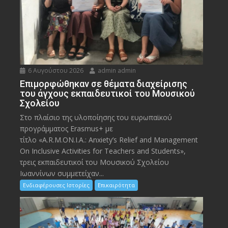
6 Αυγούστου 2026
admin admin
Eπιμορφώθηκαν σε θέματα διαχείρισης
του άγχους εκπαιδευτικοί του Μουσικού
Σχολείου
Στο πλαίσιο της υλοποίησης του ευρωπαϊκού
προγράμματος Erasmus+ με
τίτλο «A.R.M.ON.I.A.: Anxiety’s Relief and Management
On Inclusive Activities for Teachers and Students»,
τρεις εκπαιδευτικοί του Μουσικού Σχολείου
Ιωαννίνων συμμετείχαν...
Ενδιαφέρουσες Ιστορίες
Επικαιρότητα