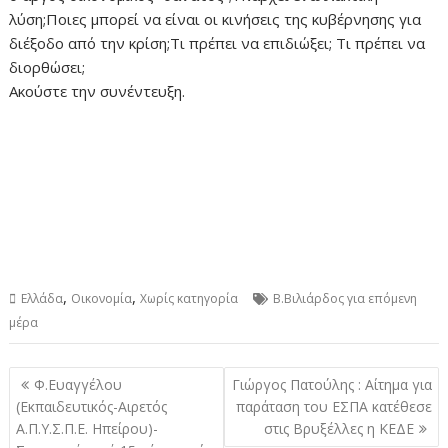
λύση;Ποιες μπορεί να είναι οι κινήσεις της κυβέρνησης για
διέξοδο από την κρίση;Τι πρέπει να επιδιώξει; Τι πρέπει να
διορθώσει;
Ακούστε την συνέντευξη.
,
,
Ελλάδα
Οικονομία
Χωρίς κατηγορία
Β.Βιλιάρδος για επόμενη
μέρα
Πλοήγηση
Φ.Ευαγγέλου
Γιώργος Πατούλης : Αίτημα για
άρθρων
(Εκπαιδευτικός-Αιρετός
παράταση του ΕΣΠΑ κατέθεσε
Α.Π.Υ.Σ.Π.Ε. Ηπείρου)-
στις Βρυξέλλες η ΚΕΔΕ