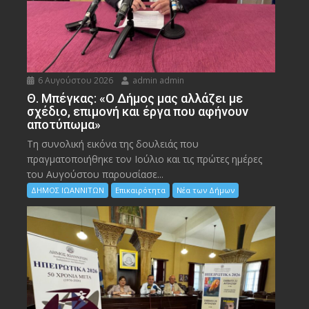
6 Αυγούστου 2026
admin admin
Θ. Μπέγκας: «Ο Δήμος μας αλλάζει με
σχέδιο, επιμονή και έργα που αφήνουν
αποτύπωμα»
Τη συνολική εικόνα της δουλειάς που
πραγματοποιήθηκε τον Ιούλιο και τις πρώτες ημέρες
του Αυγούστου παρουσίασε...
ΔΗΜΟΣ ΙΩΑΝΝΙΤΩΝ
Επικαιρότητα
Νέα των Δήμων