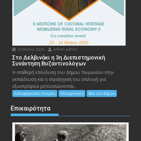
20 Μαΐου 2026
admin admin
Στο Δελβινάκι η 3η Διεπιστημονική
Συνάντηση Βυζαντινολόγων
Η σταθερή επένδυση του Δήμου Πωγωνίου στην
εκπαίδευση και η στρατηγική του επιλογή για
εξωστρέφεια μετουσιώνονται...
Ενδιαφέρουσες Ιστορίες
Επικαιρότητα
Νέα των Δήμων
Επικαιρότητα