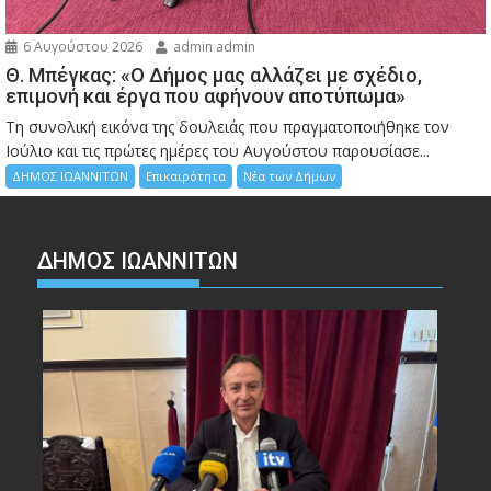
6 Αυγούστου 2026
admin admin
Θ. Μπέγκας: «Ο Δήμος μας αλλάζει με σχέδιο,
επιμονή και έργα που αφήνουν αποτύπωμα»
Τη συνολική εικόνα της δουλειάς που πραγματοποιήθηκε τον
Ιούλιο και τις πρώτες ημέρες του Αυγούστου παρουσίασε...
ΔΗΜΟΣ ΙΩΑΝΝΙΤΩΝ
Επικαιρότητα
Νέα των Δήμων
ΔΗΜΟΣ ΙΩΑΝΝΙΤΩΝ