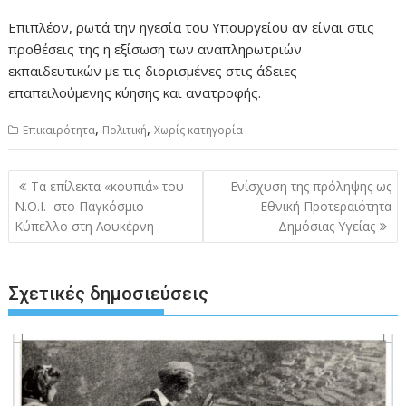
Επιπλέον, ρωτά την ηγεσία του Υπουργείου αν είναι στις
προθέσεις της η εξίσωση των αναπληρωτριών
εκπαιδευτικών με τις διορισμένες στις άδειες
επαπειλούμενης κύησης και ανατροφής.
,
,
Επικαιρότητα
Πολιτική
Χωρίς κατηγορία
Πλοήγηση
Tα επίλεκτα «κουπιά» του
Ενίσχυση της πρόληψης ως
άρθρων
Ν.Ο.Ι. στο Παγκόσμιο
Εθνική Προτεραιότητα
Κύπελλο στη Λουκέρνη
Δημόσιας Υγείας
Σχετικές δημοσιεύσεις