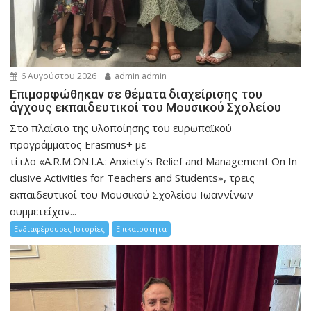
6 Αυγούστου 2026
admin admin
Eπιμορφώθηκαν σε θέματα διαχείρισης του
άγχους εκπαιδευτικοί του Μουσικού Σχολείου
Στο πλαίσιο της υλοποίησης του ευρωπαϊκού
προγράμματος Erasmus+ με
τίτλο «A.R.M.ON.I.A.: Anxiety’s Relief and Management On In
clusive Activities for Teachers and Students», τρεις
εκπαιδευτικοί του Μουσικού Σχολείου Ιωαννίνων
συμμετείχαν...
Ενδιαφέρουσες Ιστορίες
Επικαιρότητα