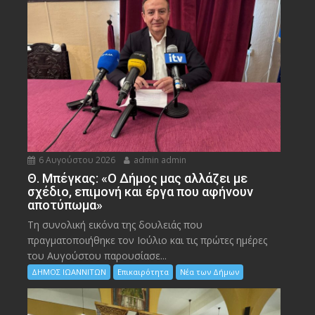
6 Αυγούστου 2026
admin admin
Θ. Μπέγκας: «Ο Δήμος μας αλλάζει με
σχέδιο, επιμονή και έργα που αφήνουν
αποτύπωμα»
Τη συνολική εικόνα της δουλειάς που
πραγματοποιήθηκε τον Ιούλιο και τις πρώτες ημέρες
του Αυγούστου παρουσίασε...
ΔΗΜΟΣ ΙΩΑΝΝΙΤΩΝ
Επικαιρότητα
Νέα των Δήμων