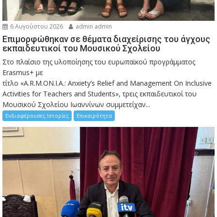
6 Αυγούστου 2026
admin admin
Eπιμορφώθηκαν σε θέματα διαχείρισης του άγχους
εκπαιδευτικοί του Μουσικού Σχολείου
Στο πλαίσιο της υλοποίησης του ευρωπαϊκού προγράμματος
Erasmus+ με
τίτλο «A.R.M.ON.I.A.: Anxiety’s Relief and Management On Inclusive
Activities for Teachers and Students», τρεις εκπαιδευτικοί του
Μουσικού Σχολείου Ιωαννίνων συμμετείχαν...
Ενδιαφέρουσες Ιστορίες
Επικαιρότητα