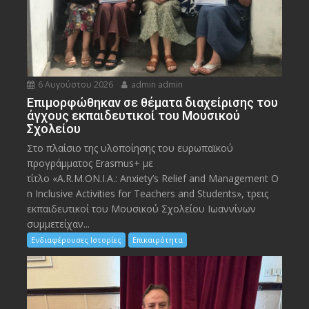
6 Αυγούστου 2026
admin admin
Eπιμορφώθηκαν σε θέματα διαχείρισης του
άγχους εκπαιδευτικοί του Μουσικού
Σχολείου
Στο πλαίσιο της υλοποίησης του ευρωπαϊκού
προγράμματος Erasmus+ με
τίτλο «A.R.M.ON.I.A.: Anxiety’s Relief and Management O
n Inclusive Activities for Teachers and Students», τρεις
εκπαιδευτικοί του Μουσικού Σχολείου Ιωαννίνων
συμμετείχαν...
Ενδιαφέρουσες Ιστορίες
Επικαιρότητα