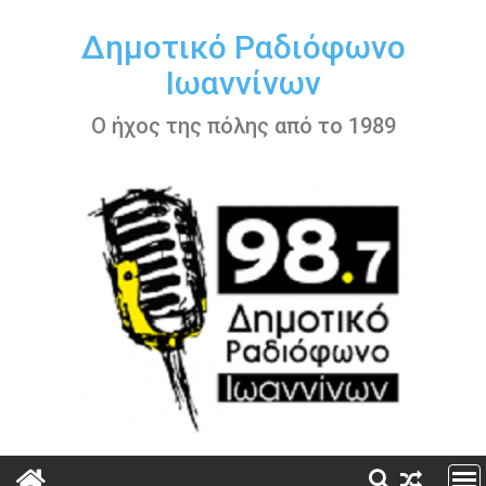
Περάστε
στο
Δημοτικό Ραδιόφωνο
περιεχόμενο
Ιωαννίνων
Ο ήχος της πόλης από το 1989