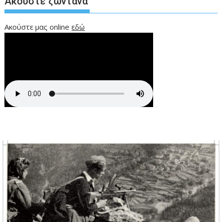
Ακούστε ζωντανά
Ακούστε μας online
εδώ