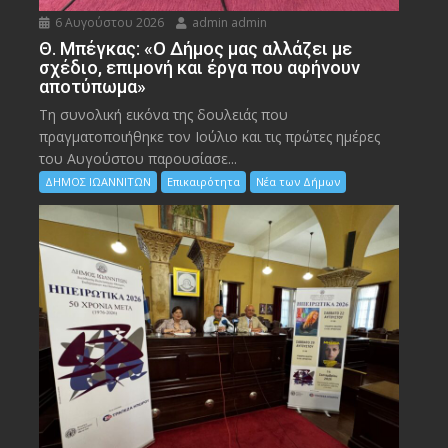
6 Αυγούστου 2026
admin admin
Θ. Μπέγκας: «Ο Δήμος μας αλλάζει με
σχέδιο, επιμονή και έργα που αφήνουν
αποτύπωμα»
Τη συνολική εικόνα της δουλειάς που
πραγματοποιήθηκε τον Ιούλιο και τις πρώτες ημέρες
του Αυγούστου παρουσίασε...
ΔΗΜΟΣ ΙΩΑΝΝΙΤΩΝ
Επικαιρότητα
Νέα των Δήμων