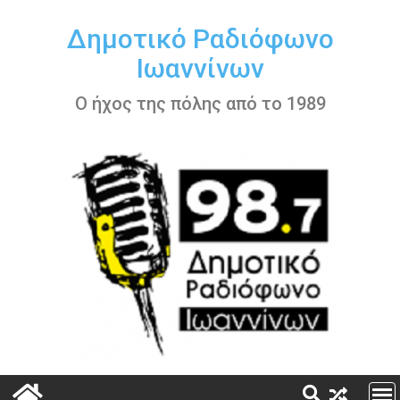
Περάστε
στο
Δημοτικό Ραδιόφωνο
περιεχόμενο
Ιωαννίνων
Ο ήχος της πόλης από το 1989