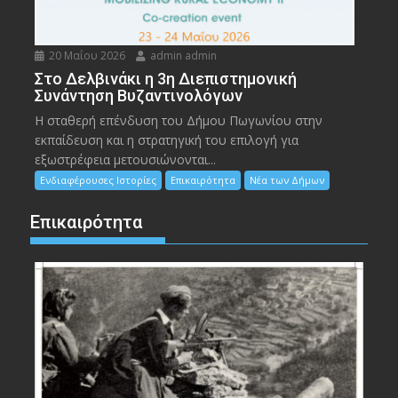
20 Μαΐου 2026
admin admin
Στο Δελβινάκι η 3η Διεπιστημονική
Συνάντηση Βυζαντινολόγων
Η σταθερή επένδυση του Δήμου Πωγωνίου στην
εκπαίδευση και η στρατηγική του επιλογή για
εξωστρέφεια μετουσιώνονται...
Ενδιαφέρουσες Ιστορίες
Επικαιρότητα
Νέα των Δήμων
Επικαιρότητα