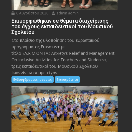
6 Αυγούστου 2026
admin admin
Eπιμορφώθηκαν σε θέματα διαχείρισης
του άγχους εκπαιδευτικοί του Μουσικού
Σχολείου
Στο πλαίσιο της υλοποίησης του ευρωπαϊκού
προγράμματος Erasmus+ με
τίτλο «A.R.M.ON.I.A.: Anxiety’s Relief and Management
On Inclusive Activities for Teachers and Students»,
τρεις εκπαιδευτικοί του Μουσικού Σχολείου
Ιωαννίνων συμμετείχαν...
Ενδιαφέρουσες Ιστορίες
Επικαιρότητα