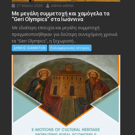
27 Μαΐου 2026
admin admin
Με μεγάλη συμμετοχή και χαμόγελα τα
“Geri Olympics” στα Ιωάννινα
Με ιδιαίτερη επιτυχία και μεγάλη συμμετοχή
πραγματοποιήθηκαν για δεύτερη συνεχόμενη χρονιά
τα “Geri Olympics”, η ξεχωριστή...
ΔΗΜΟΣ ΙΩΑΝΝΙΤΩΝ
Ενδιαφέρουσες Ιστορίες