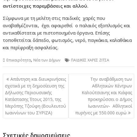
αντίστοιχες παρεμβάσεις και αλλού.
Σύμφωνα με τη μελέτη στις παιδικές χαρές που
αναβαθμίζονται, έχει αφαιρεθεί ο παλαιός εξοπλισμός και
αντικαθίσταται με πιστοποιημένα όργανα. Επίσης
τοποθετείται δάπεδο, φωτισμός, νερό, παγκάκια, καλαθάκια
και περίφραξη ασφαλείας.
,
Επικαιρότητα
Νέα των Δήμων
ΠΑΙΔΙΚΕΣ ΧΑΡΕΣ ΖΙΤΣΑ
Πλοήγηση
Απάντηση και διευκρινήσεις
Την αναβάθμιση των
άρθρων
σχετικά με τη δημοσίευση της
Αθλητικών Κέντρων
Δήλωσης Περιουσιακής
Καλούτσιανης και Κιάφας
Κατάστασης Έτους 2015, της
προκηρύσσει ο Δήμος
Μερόπης Τζούφη (Βουλευτού
Ιωαννιτών- Αθλητικοί
Ιωαννίνων του ΣΥΡΙΖΑ)
πυρήνες με 550.000 ευρώ
Σχετικές δημοσιεύσεις