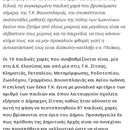
Ειδικά, τη συγκεκριμένη παιδική χαρά που βρισκόμαστε
σήμερα, της Τ.Κ. Βουνοπλαγιάς, την επισκέπτονται
εκατοντάδες μαθητές σχολείων της πόλης των Ιωαννίνων.
Εκείνο που ζητάμε από όλους μικρούς και μεγάλους είναι να
σεβαστούν τους χώρους και τα παιχνίδια, να τους κάνουν
κτήμα τους και να μην προκαλούν φθορές γιατί η
αντικατάστασή τους είναι δύσκολη»
κατέληξε ο κ. Πλιάκος
.
Οι 10 παιδικές χαρές που αναβαθμίζονται είναι, μία
στη Δ.Κ. Ελεούσας και από μία στις Τ.Κ. Ζίτσας,
Κληματιάς, Πετσαλίου, Μεταμόρφωσης, Ροδοτοπίου,
Ζωοδόχου, Γραμμένου, Βουνοπλαγιάς και Αγίου Ιωάννη.
Η επιλογή των δέκα Τ.Κ. έγινε με μοναδικό κριτήριο των
αριθμό των παιδιών και όπου λειτουργούν σχολεία
εξήγησε ο Δήμαρχος Ζίτσας καθώς ήταν αδύνατο σε
αυτή τη φάση να πιστοποιηθούν 87 παιδικές χαρές
που βρίσκονται στα όρια του Δήμου. Προανήγγειλε δε
πως πρόθεση της Δημοτικής Αρχής είναι να συνεχίσει
την προσπάθεια και μελλοντικά ώστε να γίνουν