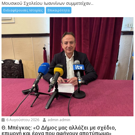
Μουσικού Σχολείου Ιωαννίνων συμμετείχαν...
Ενδιαφέρουσες Ιστορίες
Επικαιρότητα
6 Αυγούστου 2026
admin admin
Θ. Μπέγκας: «Ο Δήμος μας αλλάζει με σχέδιο,
επιμονή και έργα που αφήνουν αποτύπωμα»