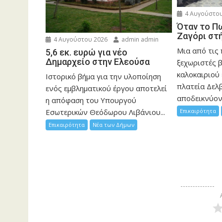
4 Αυγούστου
Όταν το Π
Ζαγόρι στ
4 Αυγούστου 2026
admin admin
Μια από τις
5,6 εκ. ευρώ για νέο
Δημαρχείο στην Ελεούσα
ξεχωριστές 
καλοκαιριού 
Ιστορικό βήμα για την υλοποίηση
πλατεία Δελβ
ενός εμβληματικού έργου αποτελεί
αποδεικνύοντ
η απόφαση του Υπουργού
Επικαιρότητα
Εσωτερικών Θεόδωρου Λιβάνιου...
Επικαιρότητα
Νέα των Δήμων