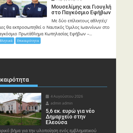
Μουσελίμης και Γιουγλή
στο Παγκόσμιο Εφήβων
Mε δύο επίλεκτους αθλητές/
ριες θα εκπροσωπηθεί ο Ναυτικός Όμιλος Ιωαννίνων στο
αγκόσμιο Πρωτάθλημα Κωπηλασίας Εφήβων –...
θλητικά
Επικαιρότητα
ικαιρότητα
4 Αυγούστου 2026
admin admin
5,6 εκ. ευρώ για νέο
Δημαρχείο στην
Ελεούσα
ορικό βήμα για την υλοποίηση ενός εμβληματικού