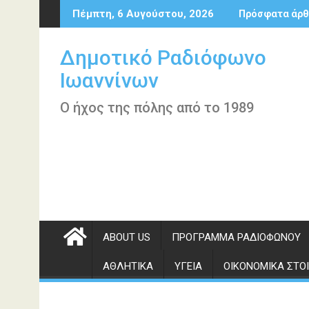
Περάστε
Πέμπτη, 6 Αυγούστου, 2026
Πρόσφατα άρθ
στο
περιεχόμενο
Δημοτικό Ραδιόφωνο
Ιωαννίνων
Ο ήχος της πόλης από το 1989
ABOUT US
ΠΡΌΓΡΑΜΜΑ ΡΑΔΙΟΦΏΝΟΥ
ΑΘΛΗΤΙΚΆ
ΥΓΕΊΑ
ΟΙΚΟΝΟΜΙΚΆ ΣΤΟΙ