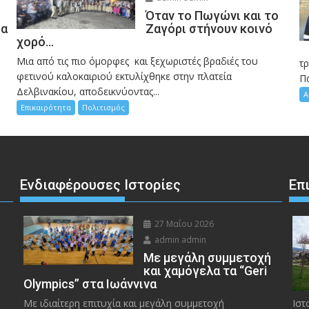
Όταν το Πωγώνι και το
σα
Ζαγόρι στήνουν κοινό
χορό…
Μια από τις πιο όμορφες και ξεχωριστές βραδιές του
η
τ
φετινού καλοκαιριού εκτυλίχθηκε στην πλατεία
Π
Δελβινακίου, αποδεικνύοντας...
Α
Επικαιρότητα
Πολιτισμός
Ενδιαφέρουσες Ιστορίες
Επ
27 Μαΐου 2026
admin admin
Με μεγάλη συμμετοχή
και χαμόγελα τα “Geri
Olympics” στα Ιωάννινα
Με ιδιαίτερη επιτυχία και μεγάλη συμμετοχή
Ιστ