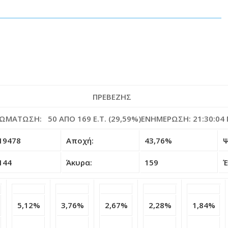
ΠΡΕΒΕΖΗΣ
ΩΜΆΤΩΣΗ: 50 ΑΠΌ 169 E.T. (29,59%)ΕΝΗΜΈΡΩΣΗ: 21:30:04
19478
Αποχή:
43,76%
Ψ
144
Άκυρα:
159
Έ
5,12%
3,76%
2,67%
2,28%
1,84%