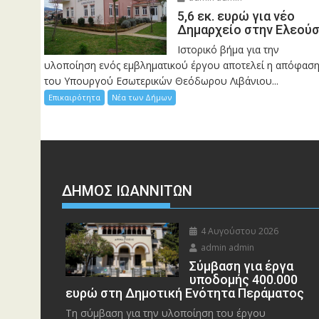
5,6 εκ. ευρώ για νέο
Δημαρχείο στην Ελεού
Ιστορικό βήμα για την
υλοποίηση ενός εμβληματικού έργου αποτελεί η απόφασ
του Υπουργού Εσωτερικών Θεόδωρου Λιβάνιου...
Επικαιρότητα
Νέα των Δήμων
ΔΗΜΟΣ ΙΩΑΝΝΙΤΩΝ
4 Αυγούστου 2026
admin admin
Σύμβαση για έργα
υποδομής 400.000
ευρώ στη Δημοτική Ενότητα Περάματος
Τη σύμβαση για την υλοποίηση του έργου