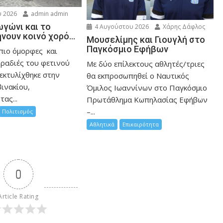
 2026
admin admin
ωγώνι και το
4 Αυγούστου 2026
Χάρης Δάφλος
ήνουν κοινό χορό…
Μουσελίμης και Γιουγλή στο
Παγκόσμιο Εφήβων
 πιο όμορφες και
βραδιές του φετινού
Mε δύο επίλεκτους αθλητές/τριες
εκτυλίχθηκε στην
θα εκπροσωπηθεί ο Ναυτικός
ινακίου,
Όμιλος Ιωαννίνων στο Παγκόσμιο
ας...
Πρωτάθλημα Κωπηλασίας Εφήβων
–...
Πολιτισμός
Αθλητικά
Επικαιρότητα
0
Article Rating