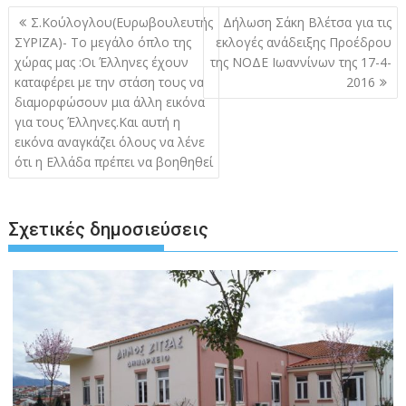
Πλοήγηση
Σ.Κούλογλου(Ευρωβουλευτής
Δήλωση Σάκη Βλέτσα για τις
άρθρων
ΣΥΡΙΖΑ)- Το μεγάλο όπλο της
εκλογές ανάδειξης Προέδρου
χώρας μας :Οι Έλληνες έχουν
της ΝΟΔΕ Ιωαννίνων της 17-4-
καταφέρει με την στάση τους να
2016
διαμορφώσουν μια άλλη εικόνα
για τους Έλληνες.Και αυτή η
εικόνα αναγκάζει όλους να λένε
ότι η Ελλάδα πρέπει να βοηθηθεί
Σχετικές δημοσιεύσεις