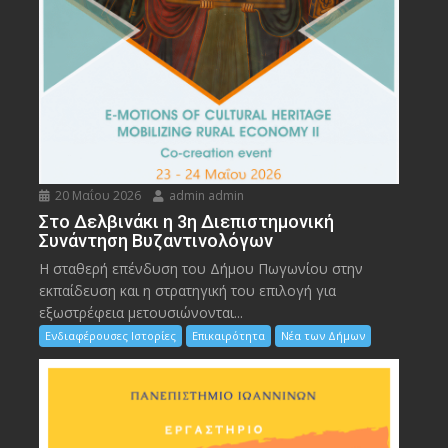
20 Μαΐου 2026
admin admin
Στο Δελβινάκι η 3η Διεπιστημονική
Συνάντηση Βυζαντινολόγων
Η σταθερή επένδυση του Δήμου Πωγωνίου στην
εκπαίδευση και η στρατηγική του επιλογή για
εξωστρέφεια μετουσιώνονται...
Ενδιαφέρουσες Ιστορίες
Επικαιρότητα
Νέα των Δήμων