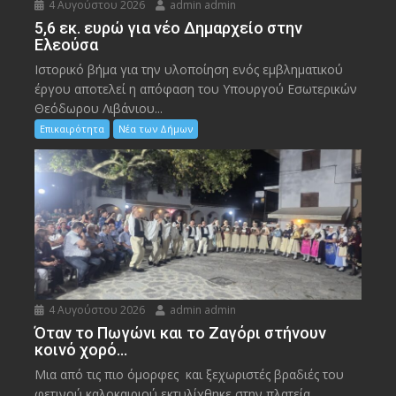
4 Αυγούστου 2026
admin admin
5,6 εκ. ευρώ για νέο Δημαρχείο στην
Ελεούσα
Ιστορικό βήμα για την υλοποίηση ενός εμβληματικού
έργου αποτελεί η απόφαση του Υπουργού Εσωτερικών
Θεόδωρου Λιβάνιου...
Επικαιρότητα
Νέα των Δήμων
4 Αυγούστου 2026
admin admin
Όταν το Πωγώνι και το Ζαγόρι στήνουν
κοινό χορό…
Μια από τις πιο όμορφες και ξεχωριστές βραδιές του
φετινού καλοκαιριού εκτυλίχθηκε στην πλατεία