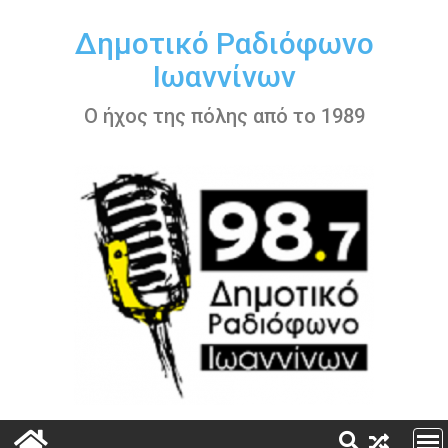
Περάστε
στο
Δημοτικό Ραδιόφωνο
περιεχόμενο
Ιωαννίνων
Ο ήχος της πόλης από το 1989