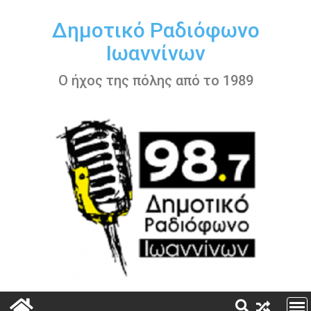
Περάστε
στο
Δημοτικό Ραδιόφωνο
περιεχόμενο
Ιωαννίνων
Ο ήχος της πόλης από το 1989