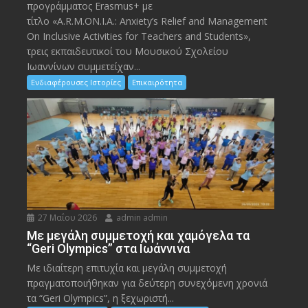
προγράμματος Erasmus+ με
τίτλο «A.R.M.ON.I.A.: Anxiety’s Relief and Management
On Inclusive Activities for Teachers and Students»,
τρεις εκπαιδευτικοί του Μουσικού Σχολείου
Ιωαννίνων συμμετείχαν...
Ενδιαφέρουσες Ιστορίες
Επικαιρότητα
27 Μαΐου 2026
admin admin
Με μεγάλη συμμετοχή και χαμόγελα τα
“Geri Olympics” στα Ιωάννινα
Με ιδιαίτερη επιτυχία και μεγάλη συμμετοχή
πραγματοποιήθηκαν για δεύτερη συνεχόμενη χρονιά
τα “Geri Olympics”, η ξεχωριστή...