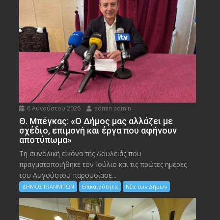
6 Αυγούστου 2026
admin admin
Θ. Μπέγκας: «Ο Δήμος μας αλλάζει με
σχέδιο, επιμονή και έργα που αφήνουν
αποτύπωμα»
Τη συνολική εικόνα της δουλειάς που
πραγματοποιήθηκε τον Ιούλιο και τις πρώτες ημέρες
του Αυγούστου παρουσίασε...
ΔΗΜΟΣ ΙΩΑΝΝΙΤΩΝ
Επικαιρότητα
Νέα των Δήμων