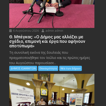
6 Αυγούστου 2026
admin admin
Θ. Μπέγκας: «Ο Δήμος μας αλλάζει με
σχέδιο, επιμονή και έργα που αφήνουν
αποτύπωμα»
Τη συνολική εικόνα της δουλειάς που
πραγματοποιήθηκε τον Ιούλιο και τις πρώτες ημέρες
του Αυγούστου παρουσίασε...
ΔΗΜΟΣ ΙΩΑΝΝΙΤΩΝ
Επικαιρότητα
Νέα των Δήμων