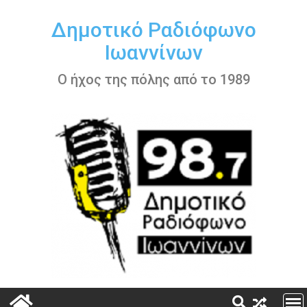
Περάστε
στο
Δημοτικό Ραδιόφωνο
περιεχόμενο
Ιωαννίνων
Ο ήχος της πόλης από το 1989