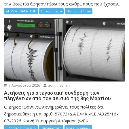
την Bοιωτία άφησαν πίσω τους ανθρώπους που έχασαν...
ΔΗΜΟΣ ΙΩΑΝΝΙΤΩΝ
Επικαιρότητα
Νέα των Δήμων
7 Αυγούστου 2026
admin admin
Αιτήσεις για στεγαστική συνδρομή των
πληγέντων από τον σεισμό της 8ης Μαρτίου
Ο Δήμος Ιωαννιτών ενημερώνει τους πολίτες ότι
δημοσιεύθηκε η υπ’ αριθ. 57073/Δ.Α.Ε.Φ.Κ.-Κ.Ε./Α325/16-
07-2026 Κοινή Υπουργική Απόφαση (ΦΕΚ...
Ειδήσεις Ιωαννίνων
Επικαιρότητα
Νέα των Δήμων