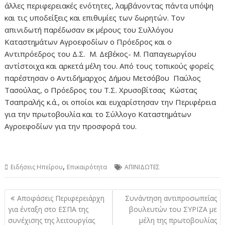
άλλες περιφερειακές ενότητες, λαμβάνοντας πάντα υπόψη
και τις υποδείξεις και επιθυμίες των δωρητών. Τον
απινιδωτή παρέδωσαν εκ μέρους του Συλλόγου
Καταστημάτων Αγροεφοδίων ο Πρόεδρος και ο
Αντιπρόεδρος του Δ.Σ. Μ. Δεβέκος- Μ. Παπαγεωργίου
αντίστοιχα και αρκετά μέλη του. Από τους τοπικούς φορείς
παρέστησαν ο Αντιδήμαρχος Δήμου Μετσόβου Παύλος
Τασούλας, ο Πρόεδρος του Τ.Σ. Χρυσοβίτσας Κώστας
Τσαπραλής κ.ά., οι οποίοι και ευχαρίστησαν την Περιφέρεια
για την πρωτοβουλία και το Σύλλογο Καταστημάτων
Αγροεφοδίων για την προσφορά του.
,
Ειδήσεις Ηπείρου
Επικαιρότητα
ΑΠΙΝΙΔΩΤΕΣ
Πλοήγηση
Αποφάσεις Περιφερειάρχη
Συνάντηση αντιπροσωπείας
άρθρων
για ένταξη στο ΕΣΠΑ της
βουλευτών του ΣΥΡΙΖΑ με
συνέχισης της λειτουργίας
μέλη της πρωτοβουλίας