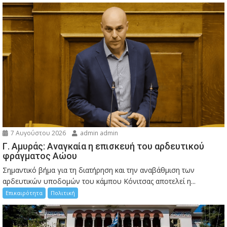
7 Αυγούστου 2026
admin admin
Γ. Αμυράς: Αναγκαία η επισκευή του αρδευτικού
φράγματος Αώου
Σημαντικό βήμα για τη διατήρηση και την αναβάθμιση των
αρδευτικών υποδομών του κάμπου Κόνιτσας αποτελεί η...
Επικαιρότητα
Πολιτική