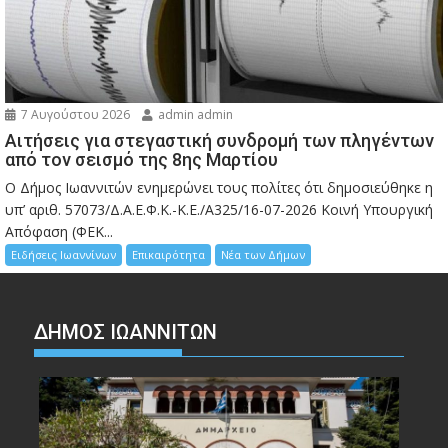
7 Αυγούστου 2026
admin admin
Αιτήσεις για στεγαστική συνδρομή των πληγέντων
από τον σεισμό της 8ης Μαρτίου
Ο Δήμος Ιωαννιτών ενημερώνει τους πολίτες ότι δημοσιεύθηκε η
υπ’ αριθ. 57073/Δ.Α.Ε.Φ.Κ.-Κ.Ε./Α325/16-07-2026 Κοινή Υπουργική
Απόφαση (ΦΕΚ...
Ειδήσεις Ιωαννίνων
Επικαιρότητα
Νέα των Δήμων
ΔΗΜΟΣ ΙΩΑΝΝΙΤΩΝ