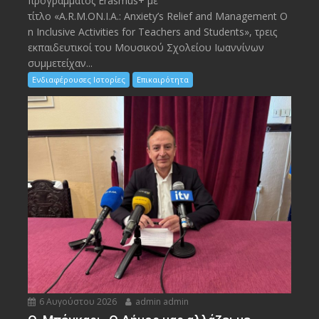
προγράμματος Erasmus+ με
τίτλο «A.R.M.ON.I.A.: Anxiety’s Relief and Management O
n Inclusive Activities for Teachers and Students», τρεις
εκπαιδευτικοί του Μουσικού Σχολείου Ιωαννίνων
συμμετείχαν...
Ενδιαφέρουσες Ιστορίες
Επικαιρότητα
6 Αυγούστου 2026
admin admin