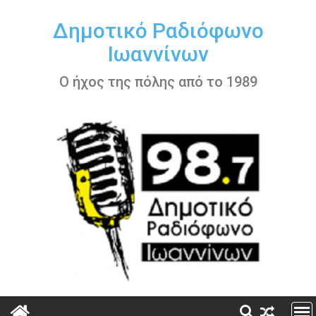
Περάστε
στο
Δημοτικό Ραδιόφωνο
περιεχόμενο
Ιωαννίνων
Ο ήχος της πόλης από το 1989