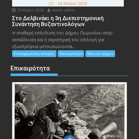
20 Μαΐου 2026
admin admin
Στο Δελβινάκι η 3η Διεπιστημονική
Συνάντηση Βυζαντινολόγων
Η σταθερή επένδυση του Δήμου Πωγωνίου στην
εκπαίδευση και η στρατηγική του επιλογή για
εξωστρέφεια μετουσιώνονται...
Ενδιαφέρουσες Ιστορίες
Επικαιρότητα
Νέα των Δήμων
Επικαιρότητα