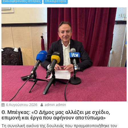
Ενδιαφέρουσες Ιστορίες
Επικαιρότητα
6 Αυγούστου 2026
admin admin
Θ. Μπέγκας: «Ο Δήμος μας αλλάζει με σχέδιο,
επιμονή και έργα που αφήνουν αποτύπωμα»
Τη συνολική εικόνα της δουλειάς που πραγματοποιήθηκε τον