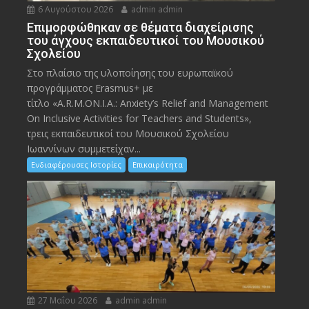
6 Αυγούστου 2026
admin admin
Eπιμορφώθηκαν σε θέματα διαχείρισης
του άγχους εκπαιδευτικοί του Μουσικού
Σχολείου
Στο πλαίσιο της υλοποίησης του ευρωπαϊκού
προγράμματος Erasmus+ με
τίτλο «A.R.M.ON.I.A.: Anxiety’s Relief and Management
On Inclusive Activities for Teachers and Students»,
τρεις εκπαιδευτικοί του Μουσικού Σχολείου
Ιωαννίνων συμμετείχαν...
Ενδιαφέρουσες Ιστορίες
Επικαιρότητα
27 Μαΐου 2026
admin admin