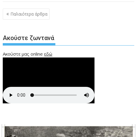
Πλοήγηση
Παλαιότερα άρθρα
άρθρων
Ακούστε ζωντανά
Ακούστε μας online
εδώ