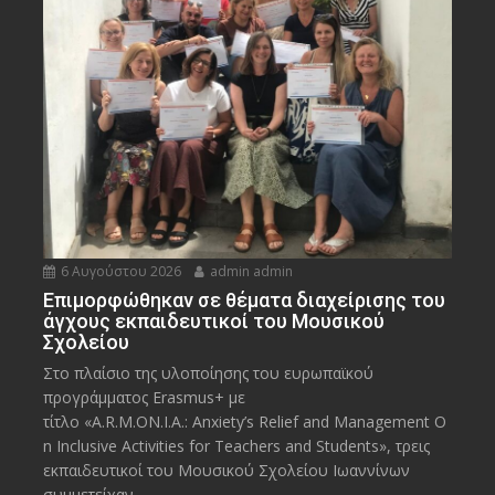
6 Αυγούστου 2026
admin admin
Eπιμορφώθηκαν σε θέματα διαχείρισης του
άγχους εκπαιδευτικοί του Μουσικού
Σχολείου
Στο πλαίσιο της υλοποίησης του ευρωπαϊκού
προγράμματος Erasmus+ με
τίτλο «A.R.M.ON.I.A.: Anxiety’s Relief and Management O
n Inclusive Activities for Teachers and Students», τρεις
εκπαιδευτικοί του Μουσικού Σχολείου Ιωαννίνων
συμμετείχαν...