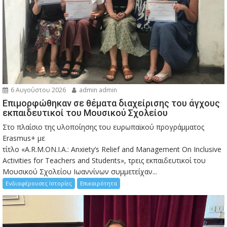
6 Αυγούστου 2026
admin admin
Eπιμορφώθηκαν σε θέματα διαχείρισης του άγχους
εκπαιδευτικοί του Μουσικού Σχολείου
Στο πλαίσιο της υλοποίησης του ευρωπαϊκού προγράμματος
Erasmus+ με
τίτλο «A.R.M.ON.I.A.: Anxiety’s Relief and Management On Inclusive
Activities for Teachers and Students», τρεις εκπαιδευτικοί του
Μουσικού Σχολείου Ιωαννίνων συμμετείχαν...
Ενδιαφέρουσες Ιστορίες
Επικαιρότητα