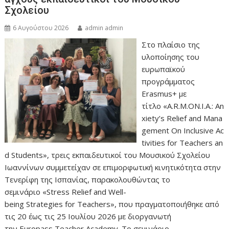
Σχολείου
6 Αυγούστου 2026
admin admin
Στο πλαίσιο της
υλοποίησης του
ευρωπαϊκού
προγράμματος
Erasmus+ με
τίτλο «A.R.M.ON.I.A.: An
xiety’s Relief and Mana
gement On Inclusive Ac
tivities for Teachers an
d Students», τρεις εκπαιδευτικοί του Μουσικού Σχολείου
Ιωαννίνων συμμετείχαν σε επιμορφωτική κινητικότητα στην
Τενερίφη της Ισπανίας, παρακολουθώντας το
σεμινάριο «Stress Relief and Well-
being Strategies for Teachers», που πραγματοποιήθηκε από
τις 20 έως τις 25 Ιουλίου 2026 με διοργανωτή
την Europass Teacher Academy. Το σεμινάριο