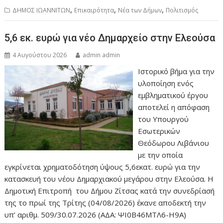
,
,
,
ΔΗΜΟΣ ΙΩΑΝΝΙΤΩΝ
Επικαιρότητα
Νέα των Δήμων
Πολιτισμός
5,6 εκ. ευρώ για νέο Δημαρχείο στην Ελεούσα
4 Αυγούστου 2026
admin admin
Ιστορικό βήμα για την
υλοποίηση ενός
εμβληματικού έργου
αποτελεί η απόφαση
του Υπουργού
Εσωτερικών
Θεόδωρου Λιβάνιου
με την οποία
εγκρίνεται χρηματοδότηση ύψους 5,6εκατ. ευρώ για την
κατασκευή του νέου Δημαρχιακού μεγάρου στην Ελεούσα. Η
Δημοτική Επιτροπή του Δήμου Ζίτσας κατά την συνεδρίασή
της το πρωί της Τρίτης (04/08/2026) έκανε αποδεκτή την
υπ’ αριθμ. 509/30.07.2026 (ΑΔΑ: ΨΙ0Β46ΜΤΛ6-Η9Α)