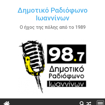
Περάστε
στο
Δημοτικό Ραδιόφωνο
περιεχόμενο
Ιωαννίνων
Ο ήχος της πόλης από το 1989