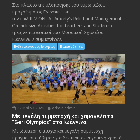
Στο πλαίσιο της υλοποίησης του ευρωπαϊκού
προγράμματος Erasmus+ με
τίτλο «A.R.M.ON.I.A.: Anxiety’s Relief and Management
On Inclusive Activities for Teachers and Students»,
τρεις εκπαιδευτικοί του Μουσικού Σχολείου
Ιωαννίνων συμμετείχαν...
Ενδιαφέρουσες Ιστορίες
Επικαιρότητα
27 Μαΐου 2026
admin admin
Με μεγάλη συμμετοχή και χαμόγελα τα
“Geri Olympics” στα Ιωάννινα
Με ιδιαίτερη επιτυχία και μεγάλη συμμετοχή
πραγματοποιήθηκαν για δεύτερη συνεχόμενη χρονιά