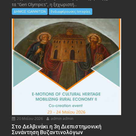
τα “Geri Olympics”, η ξεχωριστή...
ΔΗΜΟΣ ΙΩΑΝΝΙΤΩΝ
Ενδιαφέρουσες Ιστορίες
20 Μαΐου 2026
admin admin
Στο Δελβινάκι η 3η Διεπιστημονική
Συνάντηση Βυζαντινολόγων