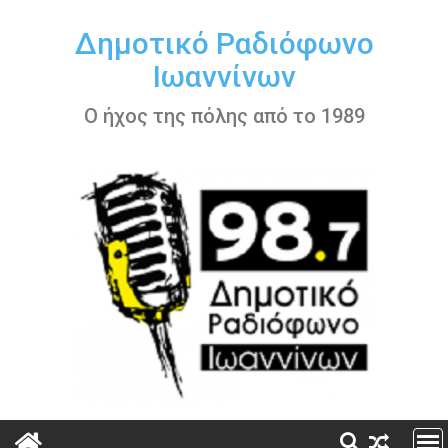
Περάστε
στο
Δημοτικό Ραδιόφωνο
περιεχόμενο
Ιωαννίνων
Ο ήχος της πόλης από το 1989