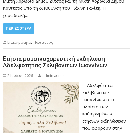
Μικτή Χορωδία Δήμου Ζίτσας και τη Μικτή Χορωδία Δήμου
Κόνιτσας υπό τη διεύθυνση του Γιάννη Γαλίτη. Η
χορωδιακή…
ΠΕΡΙΣΣΌΤΕΡΑ
,
Επικαιρότητα
Πολιτισμός
Ετήσια μουσικοχορευτική εκδήλωση
Αδελφότητας Σκλιβανιτών Ιωαννίνων
2 Ιουλίου 2026
admin admin
Η Αδελφότητα
Σκλιβανιτών
Ιωαννίνων στο
πλαίσιο των
καθιερωμένων
ετήσιων εκδηλώσεων
που αφορούν στην