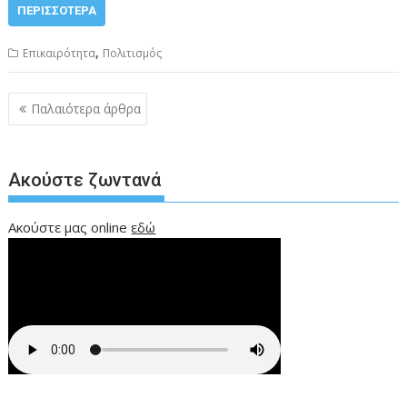
ΠΕΡΙΣΣΌΤΕΡΑ
,
Επικαιρότητα
Πολιτισμός
Πλοήγηση
Παλαιότερα άρθρα
άρθρων
Ακούστε ζωντανά
Ακούστε μας online
εδώ