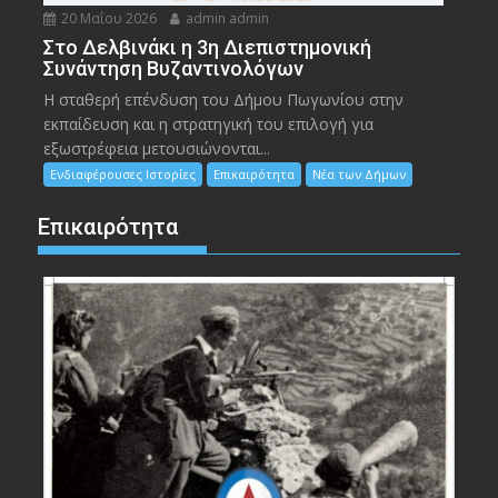
20 Μαΐου 2026
admin admin
Στο Δελβινάκι η 3η Διεπιστημονική
Συνάντηση Βυζαντινολόγων
Η σταθερή επένδυση του Δήμου Πωγωνίου στην
εκπαίδευση και η στρατηγική του επιλογή για
εξωστρέφεια μετουσιώνονται...
Ενδιαφέρουσες Ιστορίες
Επικαιρότητα
Νέα των Δήμων
Επικαιρότητα