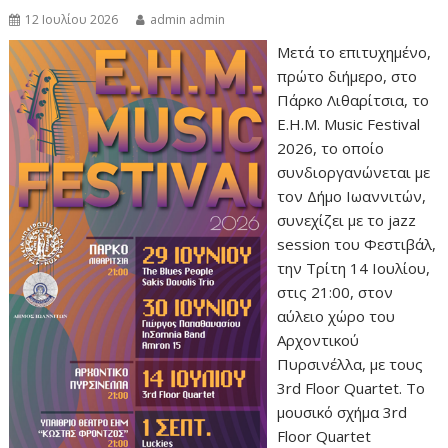
12 Ιουλίου 2026
admin admin
Μετά το επιτυχημένο,
πρώτο διήμερο, στο
Πάρκο Λιθαρίτσια, το
Ε.Η.Μ. Music Festival
2026, το οποίο
συνδιοργανώνεται με
τον Δήμο Ιωαννιτών,
συνεχίζει με το jazz
session του Φεστιβάλ,
την Τρίτη 14 Ιουλίου,
στις 21:00, στον
αύλειο χώρο του
Αρχοντικού
Πυρσινέλλα, με τους
3rd Floor Quartet. Το
μουσικό σχήμα 3rd
Floor Quartet