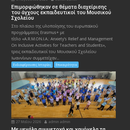
Eπιμορφώθηκαν σε θέματα διαχείρισης
του άγχους εκπαιδευτικοί του Μουσικού
Σχολείου
Στο πλαίσιο της υλοποίησης του ευρωπαϊκού
προγράμματος Erasmus+ με
τίτλο «A.R.M.ON.I.A.: Anxiety’s Relief and Management
On Inclusive Activities for Teachers and Students»,
τρεις εκπαιδευτικοί του Μουσικού Σχολείου
Ιωαννίνων συμμετείχαν...
Ενδιαφέρουσες Ιστορίες
Επικαιρότητα
27 Μαΐου 2026
admin admin
Με μεγάλη συμμετοχή και χαμόγελα τα