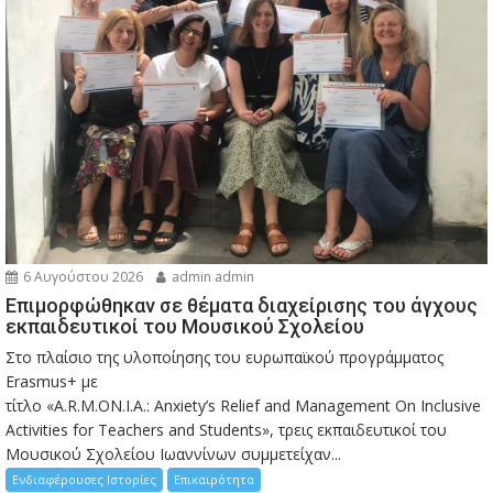
6 Αυγούστου 2026
admin admin
Eπιμορφώθηκαν σε θέματα διαχείρισης του άγχους
εκπαιδευτικοί του Μουσικού Σχολείου
Στο πλαίσιο της υλοποίησης του ευρωπαϊκού προγράμματος
Erasmus+ με
τίτλο «A.R.M.ON.I.A.: Anxiety’s Relief and Management On Inclusive
Activities for Teachers and Students», τρεις εκπαιδευτικοί του
Μουσικού Σχολείου Ιωαννίνων συμμετείχαν...
Ενδιαφέρουσες Ιστορίες
Επικαιρότητα