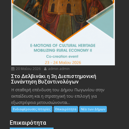
20 Μαΐου 2026
admin admin
Στο Δελβινάκι η 3η Διεπιστημονική
Συνάντηση Βυζαντινολόγων
Η σταθερή επένδυση του Δήμου Πωγωνίου στην
εκπαίδευση και η στρατηγική του επιλογή για
εξωστρέφεια μετουσιώνονται...
Ενδιαφέρουσες Ιστορίες
Επικαιρότητα
Νέα των Δήμων
Επικαιρότητα