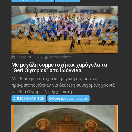
27 Μαΐου 2026
admin admin
Με μεγάλη συμμετοχή και χαμόγελα τα
“Geri Olympics” στα Ιωάννινα
Με ιδιαίτερη επιτυχία και μεγάλη συμμετοχή
πραγματοποιήθηκαν για δεύτερη συνεχόμενη χρονιά
τα “Geri Olympics”, η ξεχωριστή...
ΔΗΜΟΣ ΙΩΑΝΝΙΤΩΝ
Ενδιαφέρουσες Ιστορίες