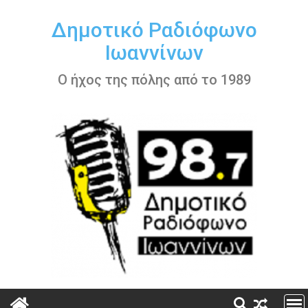
Περάστε
στο
Δημοτικό Ραδιόφωνο
περιεχόμενο
Ιωαννίνων
Ο ήχος της πόλης από το 1989