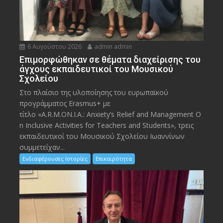
6 Αυγούστου 2026
admin admin
Eπιμορφώθηκαν σε θέματα διαχείρισης του
άγχους εκπαιδευτικοί του Μουσικού
Σχολείου
Στο πλαίσιο της υλοποίησης του ευρωπαϊκού
προγράμματος Erasmus+ με
τίτλο «A.R.M.ON.I.A.: Anxiety’s Relief and Management O
n Inclusive Activities for Teachers and Students», τρεις
εκπαιδευτικοί του Μουσικού Σχολείου Ιωαννίνων
συμμετείχαν...
Ενδιαφέρουσες Ιστορίες
Επικαιρότητα