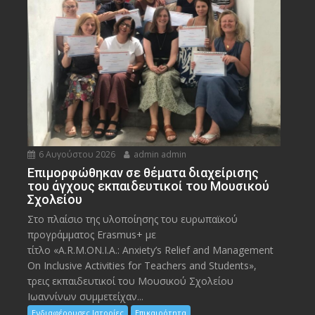
6 Αυγούστου 2026
admin admin
Eπιμορφώθηκαν σε θέματα διαχείρισης
του άγχους εκπαιδευτικοί του Μουσικού
Σχολείου
Στο πλαίσιο της υλοποίησης του ευρωπαϊκού
προγράμματος Erasmus+ με
τίτλο «A.R.M.ON.I.A.: Anxiety’s Relief and Management
On Inclusive Activities for Teachers and Students»,
τρεις εκπαιδευτικοί του Μουσικού Σχολείου
Ιωαννίνων συμμετείχαν...
Ενδιαφέρουσες Ιστορίες
Επικαιρότητα