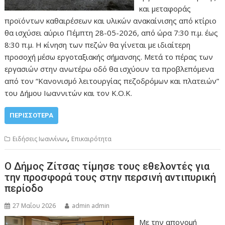
και μεταφοράς
προϊόντων καθαιρέσεων και υλικών ανακαίνισης από κτίριο
θα ισχύσει αύριο Πέμπτη 28-05-2026, από ώρα 7:30 π.μ. έως
8:30 π.μ. Η κίνηση των πεζών θα γίνεται με ιδιαίτερη
προσοχή μέσω εργοταξιακής σήμανσης. Μετά το πέρας των
εργασιών στην ανωτέρω οδό θα ισχύουν τα προβλεπόμενα
από τον “Κανονισμό λειτουργίας πεζοδρόμων και πλατειών”
του Δήμου Ιωαννιτών και τον Κ.Ο.Κ.
ΠΕΡΙΣΣΌΤΕΡΑ
,
Ειδήσεις Ιωαννίνων
Επικαιρότητα
Ο Δήμος Ζίτσας τίμησε τους εθελοντές για
την προσφορά τους στην περσινή αντιπυρική
περίοδο
27 Μαΐου 2026
admin admin
Με την απονομή