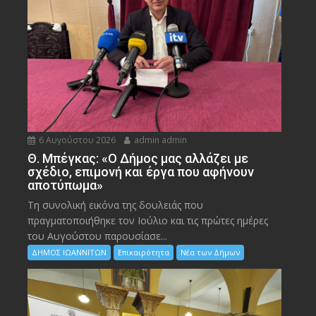
6 Αυγούστου 2026
admin admin
Θ. Μπέγκας: «Ο Δήμος μας αλλάζει με
σχέδιο, επιμονή και έργα που αφήνουν
αποτύπωμα»
Τη συνολική εικόνα της δουλειάς που
πραγματοποιήθηκε τον Ιούλιο και τις πρώτες ημέρες
του Αυγούστου παρουσίασε...
ΔΗΜΟΣ ΙΩΑΝΝΙΤΩΝ
Επικαιρότητα
Νέα των Δήμων