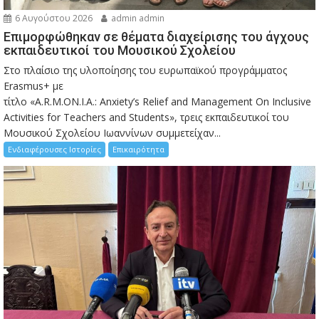
6 Αυγούστου 2026
admin admin
Eπιμορφώθηκαν σε θέματα διαχείρισης του άγχους
εκπαιδευτικοί του Μουσικού Σχολείου
Στο πλαίσιο της υλοποίησης του ευρωπαϊκού προγράμματος
Erasmus+ με
τίτλο «A.R.M.ON.I.A.: Anxiety’s Relief and Management On Inclusive
Activities for Teachers and Students», τρεις εκπαιδευτικοί του
Μουσικού Σχολείου Ιωαννίνων συμμετείχαν...
Ενδιαφέρουσες Ιστορίες
Επικαιρότητα