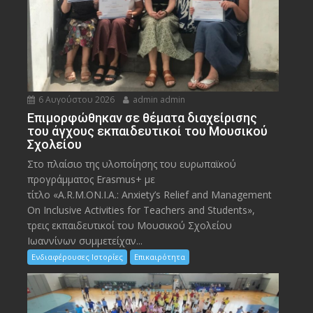
6 Αυγούστου 2026
admin admin
Eπιμορφώθηκαν σε θέματα διαχείρισης
του άγχους εκπαιδευτικοί του Μουσικού
Σχολείου
Στο πλαίσιο της υλοποίησης του ευρωπαϊκού
προγράμματος Erasmus+ με
τίτλο «A.R.M.ON.I.A.: Anxiety’s Relief and Management
On Inclusive Activities for Teachers and Students»,
τρεις εκπαιδευτικοί του Μουσικού Σχολείου
Ιωαννίνων συμμετείχαν...
Ενδιαφέρουσες Ιστορίες
Επικαιρότητα