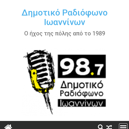
Περάστε
στο
Δημοτικό Ραδιόφωνο
περιεχόμενο
Ιωαννίνων
Ο ήχος της πόλης από το 1989