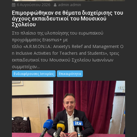
6 Αυγούστου 2026
admin admin
Eπιμορφώθηκαν σε θέματα διαχείρισης του
άγχους εκπαιδευτικοί του Μουσικού
Σχολείου
Στο πλαίσιο της υλοποίησης του ευρωπαϊκού
προγράμματος Erasmus+ με
τίτλο «A.R.M.ON.I.A.: Anxiety’s Relief and Management O
n Inclusive Activities for Teachers and Students», τρεις
εκπαιδευτικοί του Μουσικού Σχολείου Ιωαννίνων
συμμετείχαν...
Ενδιαφέρουσες Ιστορίες
Επικαιρότητα