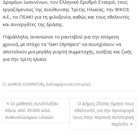
Δρομέων Ιωαννίνων, τον Ελληνικό Ερυθρό Σταυρό, τους
εργαζόμενους της Διεύθυνσης Τρίτης Ηλικίας, την ΒΙΚΟΣ
Α.Ε., το ΠΕΑΚΙ για τη φιλοξενία, καθώς και τους εθελοντές
και συνεργάτες της δράσης.
Παράλληλα, ανανεώνει το ραντεβού για την επόμενη
χρονιά, με στόχο τα “Geri Olympics” να συνεχίσουν να
αποτελούν μια μεγάλη γιορτή συμμετοχής, ευεξίας και ζωής
για την τρίτη ηλικία.
,
ΔΗΜΟΣ ΙΩΑΝΝΙΤΩΝ
Ενδιαφέρουσες Ιστορίες
Πλοήγηση
Οι μαθητές συνέλλεξαν
Ο Δήμος Ζίτσας τίμησε τους
άρθρων
πάνω από 39.000 κιλά
εθελοντές για την προσφορά
ανακυκλώσιμων υλικών
τους στην περσινή αντιπυρική
περίοδο