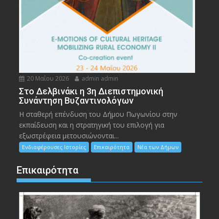
20 Μαΐου 2026
admin admin
Στο Δελβινάκι η 3η Διεπιστημονική
Συνάντηση Βυζαντινολόγων
Η σταθερή επένδυση του Δήμου Πωγωνίου στην
εκπαίδευση και η στρατηγική του επιλογή για
εξωστρέφεια μετουσιώνονται...
Ενδιαφέρουσες Ιστορίες
Επικαιρότητα
Νέα των Δήμων
Επικαιρότητα