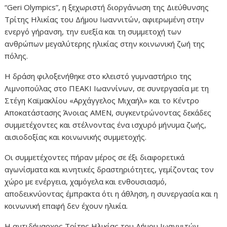
“Geri Olympics”, η ξεχωριστή διοργάνωση της Διεύθυνσης
Τρίτης Ηλικίας του Δήμου Ιωαννιτών, αφιερωμένη στην
ενεργό γήρανση, την ευεξία και τη συμμετοχή των
ανθρώπων μεγαλύτερης ηλικίας στην κοινωνική ζωή της
πόλης.
Η δράση φιλοξενήθηκε στο κλειστό γυμναστήριο της
Λιμνοπούλας στο ΠΕΑΚΙ Ιωαννίνων, σε συνεργασία με τη
Στέγη Καϊμακλίου «Αρχάγγελος Μιχαήλ» και το Κέντρο
Αποκατάστασης Άνοιας ΑΜΕΝ, συγκεντρώνοντας δεκάδες
συμμετέχοντες και στέλνοντας ένα ισχυρό μήνυμα ζωής,
αισιοδοξίας και κοινωνικής συμμετοχής.
Οι συμμετέχοντες πήραν μέρος σε έξι διαφορετικά
αγωνίσματα και κινητικές δραστηριότητες, γεμίζοντας τον
χώρο με ενέργεια, χαμόγελα και ενθουσιασμό,
αποδεικνύοντας έμπρακτα ότι η άθληση, η συνεργασία και η
κοινωνική επαφή δεν έχουν ηλικία.
Η αντιδήμαρχος Τρίτης Ηλικίας του Δήμου Ιωαννιτών,