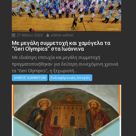
27 Μαΐου 2026
admin admin
Με μεγάλη συμμετοχή και χαμόγελα τα
“Geri Olympics” στα Ιωάννινα
Με ιδιαίτερη επιτυχία και μεγάλη συμμετοχή
πραγματοποιήθηκαν για δεύτερη συνεχόμενη χρονιά
τα “Geri Olympics”, η ξεχωριστή...
ΔΗΜΟΣ ΙΩΑΝΝΙΤΩΝ
Ενδιαφέρουσες Ιστορίες