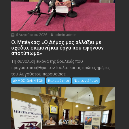
6 Αυγούστου 2026
admin admin
Θ. Μπέγκας: «Ο Δήμος μας αλλάζει με
σχέδιο, επιμονή και έργα που αφήνουν
αποτύπωμα»
Τη συνολική εικόνα της δουλειάς που
πραγματοποιήθηκε τον Ιούλιο και τις πρώτες ημέρες
του Αυγούστου παρουσίασε...
ΔΗΜΟΣ ΙΩΑΝΝΙΤΩΝ
Επικαιρότητα
Νέα των Δήμων