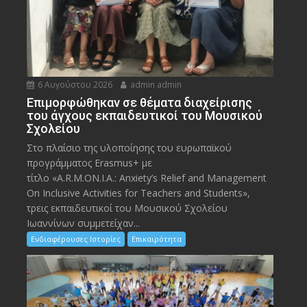
6 Αυγούστου 2026
admin admin
Eπιμορφώθηκαν σε θέματα διαχείρισης
του άγχους εκπαιδευτικοί του Μουσικού
Σχολείου
Στο πλαίσιο της υλοποίησης του ευρωπαϊκού
προγράμματος Erasmus+ με
τίτλο «A.R.M.ON.I.A.: Anxiety’s Relief and Management
On Inclusive Activities for Teachers and Students»,
τρεις εκπαιδευτικοί του Μουσικού Σχολείου
Ιωαννίνων συμμετείχαν...
Ενδιαφέρουσες Ιστορίες
Επικαιρότητα