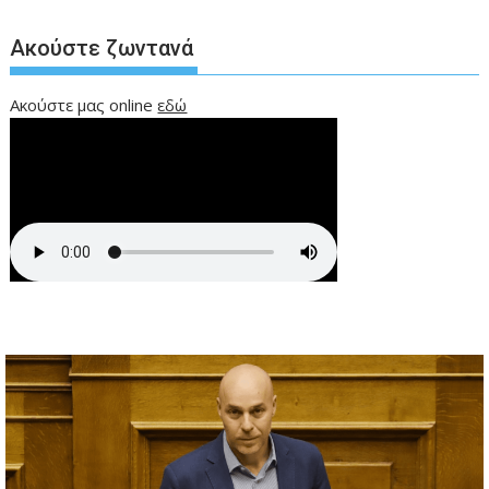
Ακούστε ζωντανά
Ακούστε μας online
εδώ