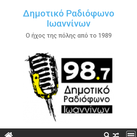
Περάστε
στο
Δημοτικό Ραδιόφωνο
περιεχόμενο
Ιωαννίνων
Ο ήχος της πόλης από το 1989