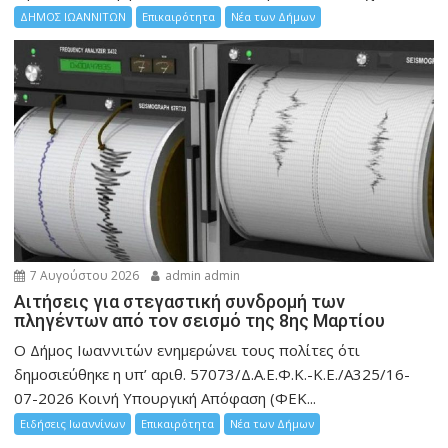
ΔΗΜΟΣ ΙΩΑΝΝΙΤΩΝ
Επικαιρότητα
Νέα των Δήμων
7 Αυγούστου 2026
admin admin
Αιτήσεις για στεγαστική συνδρομή των
πληγέντων από τον σεισμό της 8ης Μαρτίου
Ο Δήμος Ιωαννιτών ενημερώνει τους πολίτες ότι
δημοσιεύθηκε η υπ’ αριθ. 57073/Δ.Α.Ε.Φ.Κ.-Κ.Ε./Α325/16-
07-2026 Κοινή Υπουργική Απόφαση (ΦΕΚ...
Ειδήσεις Ιωαννίνων
Επικαιρότητα
Νέα των Δήμων