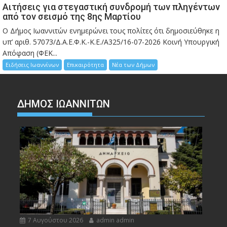
Αιτήσεις για στεγαστική συνδρομή των πληγέντων
από τον σεισμό της 8ης Μαρτίου
Ο Δήμος Ιωαννιτών ενημερώνει τους πολίτες ότι δημοσιεύθηκε η
υπ’ αριθ. 57073/Δ.Α.Ε.Φ.Κ.-Κ.Ε./Α325/16-07-2026 Κοινή Υπουργική
Απόφαση (ΦΕΚ...
Ειδήσεις Ιωαννίνων
Επικαιρότητα
Νέα των Δήμων
ΔΗΜΟΣ ΙΩΑΝΝΙΤΩΝ
7 Αυγούστου 2026
admin admin