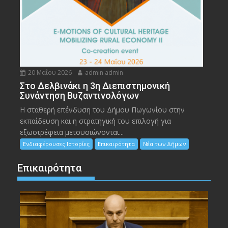
20 Μαΐου 2026
admin admin
Στο Δελβινάκι η 3η Διεπιστημονική
Συνάντηση Βυζαντινολόγων
Η σταθερή επένδυση του Δήμου Πωγωνίου στην
εκπαίδευση και η στρατηγική του επιλογή για
εξωστρέφεια μετουσιώνονται...
Ενδιαφέρουσες Ιστορίες
Επικαιρότητα
Νέα των Δήμων
Επικαιρότητα