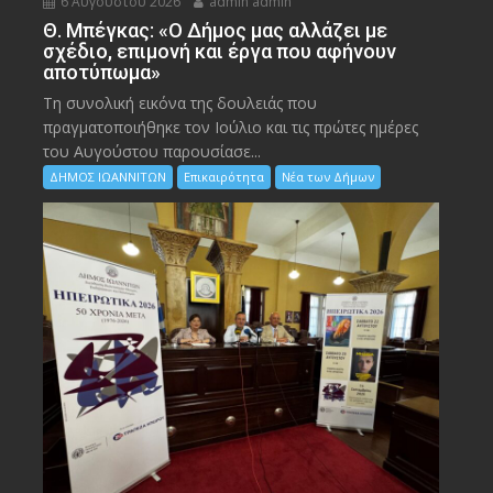
6 Αυγούστου 2026
admin admin
Θ. Μπέγκας: «Ο Δήμος μας αλλάζει με
σχέδιο, επιμονή και έργα που αφήνουν
αποτύπωμα»
Τη συνολική εικόνα της δουλειάς που
πραγματοποιήθηκε τον Ιούλιο και τις πρώτες ημέρες
του Αυγούστου παρουσίασε...
ΔΗΜΟΣ ΙΩΑΝΝΙΤΩΝ
Επικαιρότητα
Νέα των Δήμων