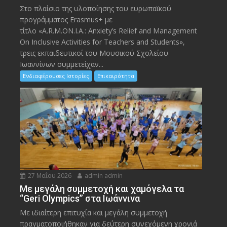
Στο πλαίσιο της υλοποίησης του ευρωπαϊκού
προγράμματος Erasmus+ με
τίτλο «A.R.M.ON.I.A.: Anxiety’s Relief and Management
On Inclusive Activities for Teachers and Students»,
τρεις εκπαιδευτικοί του Μουσικού Σχολείου
Ιωαννίνων συμμετείχαν...
Ενδιαφέρουσες Ιστορίες
Επικαιρότητα
27 Μαΐου 2026
admin admin
Με μεγάλη συμμετοχή και χαμόγελα τα
“Geri Olympics” στα Ιωάννινα
Με ιδιαίτερη επιτυχία και μεγάλη συμμετοχή
πραγματοποιήθηκαν για δεύτερη συνεχόμενη χρονιά