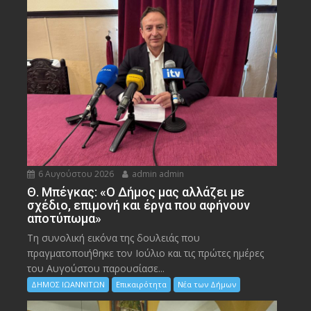
6 Αυγούστου 2026
admin admin
Θ. Μπέγκας: «Ο Δήμος μας αλλάζει με
σχέδιο, επιμονή και έργα που αφήνουν
αποτύπωμα»
Τη συνολική εικόνα της δουλειάς που
πραγματοποιήθηκε τον Ιούλιο και τις πρώτες ημέρες
του Αυγούστου παρουσίασε...
ΔΗΜΟΣ ΙΩΑΝΝΙΤΩΝ
Επικαιρότητα
Νέα των Δήμων