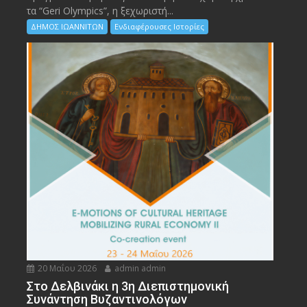
τα “Geri Olympics”, η ξεχωριστή...
ΔΗΜΟΣ ΙΩΑΝΝΙΤΩΝ
Ενδιαφέρουσες Ιστορίες
20 Μαΐου 2026
admin admin
Στο Δελβινάκι η 3η Διεπιστημονική
Συνάντηση Βυζαντινολόγων