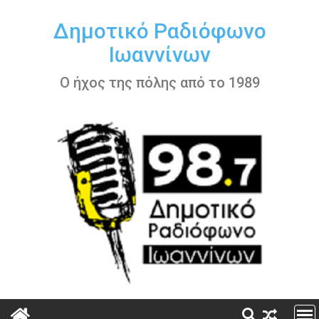
Περάστε
στο
Δημοτικό Ραδιόφωνο
περιεχόμενο
Ιωαννίνων
Ο ήχος της πόλης από το 1989