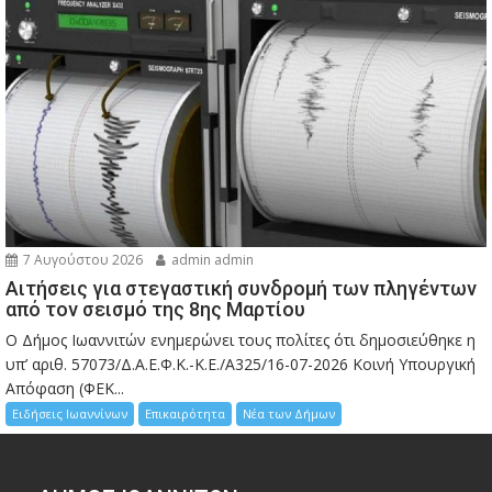
7 Αυγούστου 2026
admin admin
Αιτήσεις για στεγαστική συνδρομή των πληγέντων
από τον σεισμό της 8ης Μαρτίου
Ο Δήμος Ιωαννιτών ενημερώνει τους πολίτες ότι δημοσιεύθηκε η
υπ’ αριθ. 57073/Δ.Α.Ε.Φ.Κ.-Κ.Ε./Α325/16-07-2026 Κοινή Υπουργική
Απόφαση (ΦΕΚ...
Ειδήσεις Ιωαννίνων
Επικαιρότητα
Νέα των Δήμων